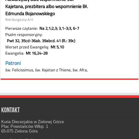
Kontakt
Kuria Diecezjalna w Zielonej Górze
Plac Powstańców Wlkp. 1
65-075 Zielona Góra