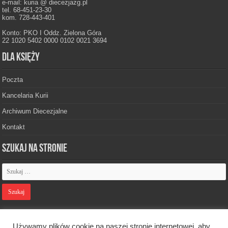
e-mail: kuria @ diecezjazg.pl
tel. 68-451-23-30
kom. 728-443-401
Konto: PKO I Oddz. Zielona Góra
22 1020 5402 0000 0102 0021 3694
Dla księży
Poczta
Kancelaria Kurii
Archiwum Diecezjalne
Kontakt
Szukaj na stronie
Polityka prywatności
Używamy plików cookie na naszej stronie internetowej, aby