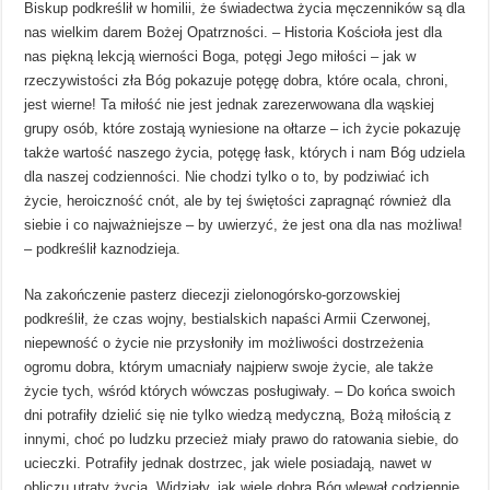
Biskup podkreślił w homilii, że świadectwa życia męczenników są dla
nas wielkim darem Bożej Opatrzności. – Historia Kościoła jest dla
nas piękną lekcją wierności Boga, potęgi Jego miłości – jak w
rzeczywistości zła Bóg pokazuje potęgę dobra, które ocala, chroni,
jest wierne! Ta miłość nie jest jednak zarezerwowana dla wąskiej
grupy osób, które zostają wyniesione na ołtarze – ich życie pokazuję
także wartość naszego życia, potęgę łask, których i nam Bóg udziela
dla naszej codzienności. Nie chodzi tylko o to, by podziwiać ich
życie, heroiczność cnót, ale by tej świętości zapragnąć również dla
siebie i co najważniejsze – by uwierzyć, że jest ona dla nas możliwa!
– podkreślił kaznodzieja.
Na zakończenie pasterz diecezji zielonogórsko-gorzowskiej
podkreślił, że czas wojny, bestialskich napaści Armii Czerwonej,
niepewność o życie nie przysłoniły im możliwości dostrzeżenia
ogromu dobra, którym umacniały najpierw swoje życie, ale także
życie tych, wśród których wówczas posługiwały. – Do końca swoich
dni potrafiły dzielić się nie tylko wiedzą medyczną, Bożą miłością z
innymi, choć po ludzku przecież miały prawo do ratowania siebie, do
ucieczki. Potrafiły jednak dostrzec, jak wiele posiadają, nawet w
obliczu utraty życia. Widziały, jak wiele dobra Bóg wlewał codziennie