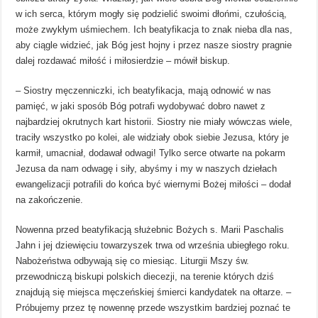
w ich serca, którym mogły się podzielić swoimi dłońmi, czułością,
może zwykłym uśmiechem. Ich beatyfikacja to znak nieba dla nas,
aby ciągle widzieć, jak Bóg jest hojny i przez nasze siostry pragnie
dalej rozdawać miłość i miłosierdzie – mówił biskup.
– Siostry męczenniczki, ich beatyfikacja, mają odnowić w nas
pamięć, w jaki sposób Bóg potrafi wydobywać dobro nawet z
najbardziej okrutnych kart historii. Siostry nie miały wówczas wiele,
traciły wszystko po kolei, ale widziały obok siebie Jezusa, który je
karmił, umacniał, dodawał odwagi! Tylko serce otwarte na pokarm
Jezusa da nam odwagę i siły, abyśmy i my w naszych dziełach
ewangelizacji potrafili do końca być wiernymi Bożej miłości – dodał
na zakończenie.
Nowenna przed beatyfikacją służebnic Bożych s. Marii Paschalis
Jahn i jej dziewięciu towarzyszek trwa od września ubiegłego roku.
Nabożeństwa odbywają się co miesiąc. Liturgii Mszy św.
przewodniczą biskupi polskich diecezji, na terenie których dziś
znajdują się miejsca męczeńskiej śmierci kandydatek na ołtarze. –
Próbujemy przez tę nowennę przede wszystkim bardziej poznać te