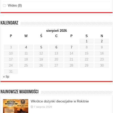
Wideo
(8)
Kalendarz
sierpień 2026
P
W
Ś
C
P
S
N
1
2
3
4
5
6
7
8
9
10
11
12
13
14
15
16
17
18
19
20
21
22
23
24
25
26
27
28
29
30
31
« lip
Najnowsze Wiadomości
Wkrótce dożynki diecezjalne w Rokitnie
7 sierpnia 2026