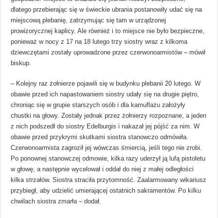
dlatego przebierając się w świeckie ubrania postanowiły udać się na
miejscową plebanię, zatrzymując się tam w urządzonej
prowizorycznej kaplicy. Ale również i to miejsce nie było bezpieczne,
ponieważ w nocy z 17 na 18 lutego trzy siostry wraz z kilkoma
dziewczętami zostały uprowadzone przez czerwonoarmistów – mówił
biskup.
– Kolejny raz żołnierze pojawili się w budynku plebanii 20 lutego. W
obawie przed ich napastowaniem siostry udały się na drugie piętro,
chroniąc się w grupie starszych osób i dla kamuflażu założyły
chustki na głowy. Zostały jednak przez żołnierzy rozpoznane, a jeden
z nich podszedł do siostry Edelburgis i nakazał jej pójść za nim. W
obawie przed przykrymi skutkami siostra stanowczo odmówiła.
Czerwonoarmista zagroził jej wówczas śmiercią, jeśli tego nie zrobi.
Po ponownej stanowczej odmowie, kilka razy uderzył ją lufą pistoletu
w głowę, a następnie wycelował i oddał do niej z małej odległości
kilka strzałów. Siostra straciła przytomność. Zaalarmowany wikariusz
przybiegł, aby udzielić umierającej ostatnich sakramentów. Po kilku
chwilach siostra zmarła – dodał.