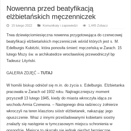
Nowenna przed beatyfikacją
elżbietańskich męczenniczek
15 lutego 2022
Komunikaty i zapowiedzi
1,445 Zobacz
Trwa dziewięciomiesięczna nowenna przygotowująca do czerwcowej
beatyfikacji elżbietańskich męczenniczek wśród których jest s. M.
Edelburgis Kubitzki, która ponosiła śmierć męczeńską w Żarach. 15
lutego Mszy św. w archikatedrze wrocławskiej przewodniczył bp
Tadeusz Lityński.
GALERIA ZDJĘĆ –
TUTAJ
W homilii biskup odniósł się m.in. do życia s. Edelburgis. Elżbietanka
pracowała w Żarach od 1932 roku. Najtragiczniejszy moment
przyszedł 13 lutego 1945, kiedy do miasta wkroczyła idąca ze
wschodu Armia Czerwona. – Następnego dnia radzieccy żołnierze
wkroczyli na teren klasztoru sióstr elżbietanek, nakazując jego
opuszczenie. Wraz z innymi prześladowanymi kobietami siostry
znalazły się następnie w tymczasowym miejscu schronienia w
gospodzie. Miejsce to okazało się jednak niezbyt bezpieczne,