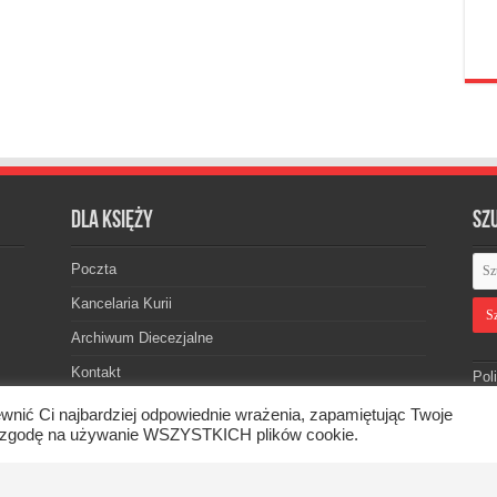
Dla księży
Sz
Poczta
Kancelaria Kurii
Archiwum Diecezjalne
Kontakt
Pol
wnić Ci najbardziej odpowiednie wrażenia, zapamiętując Twoje
asz zgodę na używanie WSZYSTKICH plików cookie.
skiej. © 2026. Wszelkie prawa zastrzeżone.