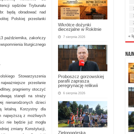
encji sędziów Trybunału
 br. będą obradować nad
itej Polskiej przesłanki
Wkrótce dożynki
diecezjalne w Rokitnie
« l
7 sierpnia 2026
13 października, zakończy
 wspomnienia liturgicznego
Naj
.
Proboszcz gorzowskiej
lskiego Stowarzyszenia
parafii zaprasza
najważniejsze przesłanie
peregrynację relikwii
dlitwy, pragniemy otoczyć
6 sierpnia 2026
dwagą stanęli na straży
ej nienarodzonych dzieci
 letalną. Korzystny dla
im najwyższą z możliwych
ści nie będzie już mogła
edniej zmiany Konstytucji,
Zielonogórska