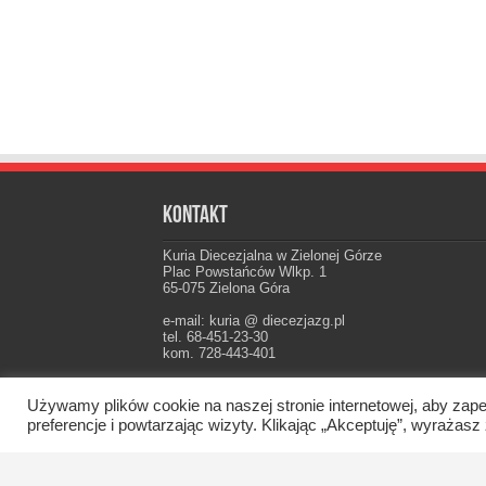
Kontakt
Kuria Diecezjalna w Zielonej Górze
Plac Powstańców Wlkp. 1
65-075 Zielona Góra
e-mail: kuria @ diecezjazg.pl
tel. 68-451-23-30
kom. 728-443-401
Konto: PKO I Oddz. Zielona Góra
22 1020 5402 0000 0102 0021 3694
Używamy plików cookie na naszej stronie internetowej, aby zape
preferencje i powtarzając wizyty. Klikając „Akceptuję”, wyraż
Oficjalna strona Diecezji Zielonogórsko-Gorzow