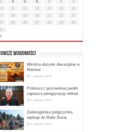
3
4
5
6
7
8
9
10
11
12
13
14
15
16
17
18
19
20
21
22
23
24
25
26
27
28
29
30
31
ip
nowsze Wiadomości
Wkrótce dożynki diecezjalne w
Rokitnie
7 sierpnia 2026
Proboszcz gorzowskiej parafii
zaprasza peregrynację relikwii
6 sierpnia 2026
Zielonogórska pielgrzymka
wędruje do Matki Bożej
5 sierpnia 2026