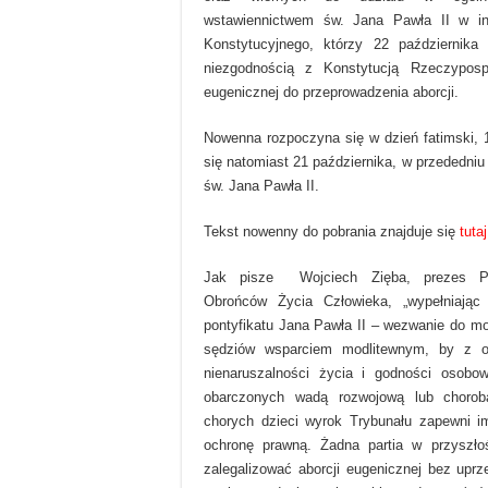
wstawiennictwem św. Jana Pawła II w int
Konstytucyjnego, którzy 22 października
niezgodnością z Konstytucją Rzeczypospol
eugenicznej do przeprowadzenia aborcji.
Nowenna rozpoczyna się w dzień fatimski, 
się natomiast 21 października, w przededniu
św. Jana Pawła II.
Tekst nowenny do pobrania znajduje się
tutaj
Jak pisze Wojciech Zięba, prezes Po
Obrońców Życia Człowieka, „wypełniając 
pontyfikatu Jana Pawła II – wezwanie do mo
sędziów wsparciem modlitewnym, by z o
nienaruszalności życia i godności osobow
obarczonych wadą rozwojową lub chorobą
chorych dzieci wyrok Trybunału zapewni 
ochronę prawną. Żadna partia w przyszło
zalegalizować aborcji eugenicznej bez uprz