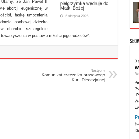
 Ufamy, że Jan Paweł II
pielgrzymka wędruje do
Matki Bożej
ie aborcji eugenicznej w
ściół, łaskę umocnienia
5 sierpnia 2026
dności osobowej dziecka
 w chorobie szczególnie
towarzyszenia w postawie miłości jego rodziców”.
Słow
Następny
Komunikat rzecznika prasowego
Kurii Diecezjalnej