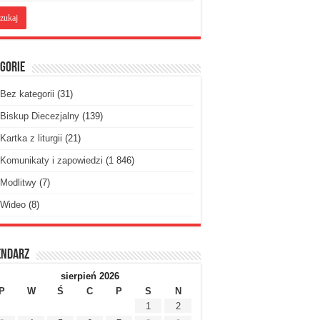
gorie
Bez kategorii
(31)
Biskup Diecezjalny
(139)
Kartka z liturgii
(21)
Komunikaty i zapowiedzi
(1 846)
Modlitwy
(7)
Wideo
(8)
endarz
sierpień 2026
P
W
Ś
C
P
S
N
1
2