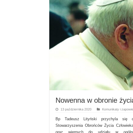
Nowenna w obronie życi
13 października 2020
Komunikaty i zapowie
Bp Tadeusz Lityński przychyla się d
Stowarzyszenia Obrońców Życia Człowieka
oraz wiernych do udziału w ogólno