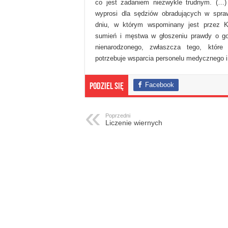
co jest zadaniem niezwykle trudnym. (…)
wyprosi dla sędziów obradujących w spraw
dniu, w którym wspominany jest przez Ko
sumień i męstwa w głoszeniu prawdy o go
nienarodzonego, zwłaszcza tego, które
potrzebuje wsparcia personelu medycznego i 
Facebook
Podziel się
Poprzedni
Liczenie wiernych