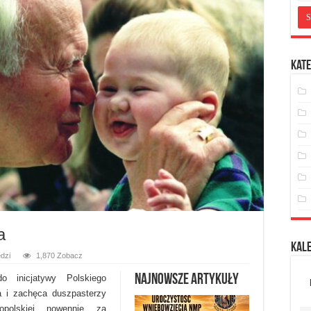
Kate
a
Kal
dzi
1,870 Zobacz
Najnowsze artykuły
o inicjatywy Polskiego
 i zachęca duszpasterzy
polskiej nowennie za