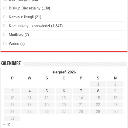
Biskup Diecezjalny
(139)
Kartka z liturgii
(21)
Komunikaty i zapowiedzi
(1 847)
Modlitwy
(7)
Wideo
(8)
Kalendarz
sierpień 2026
P
W
Ś
C
P
S
N
1
2
3
4
5
6
7
8
9
10
11
12
13
14
15
16
17
18
19
20
21
22
23
24
25
26
27
28
29
30
31
« lip