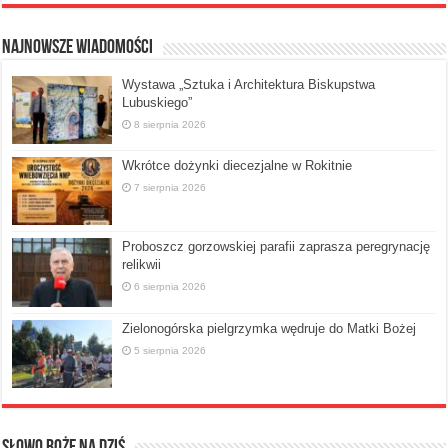
Najnowsze Wiadomości
Wystawa „Sztuka i Architektura Biskupstwa
Lubuskiego”
8 sierpnia 2026
Wkrótce dożynki diecezjalne w Rokitnie
7 sierpnia 2026
Proboszcz gorzowskiej parafii zaprasza peregrynację
relikwii
6 sierpnia 2026
Zielonogórska pielgrzymka wędruje do Matki Bożej
5 sierpnia 2026
Słowo Boże na dziś