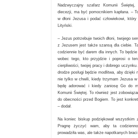
Nadzwyczajny szafarz Komunii Świętej, 
diecezji, ma być pomocnikiem kapłana. – To
w dłoni Jezusa i podać człowiekowi, który
Lityński.
– Jezus potrzebuje twoich dłoni, twojego serc
z Jezusem jest także szansą dla ciebie. 
codziennie być darem dla innych. To będzi
wobec tego, kto przyjdzie i poprosi o te
cierpliwości, twojej pracy i dobrego uczynku.
drodze posługi będzie modlitwa, aby dzięki
nie tylko w chwili, kiedy trzymam Jezusa w
będę adorować i kiedy zaniosę Go do m
Komunii Świętej. To również jest zobowiąza
do obecności przed Bogiem. To jest konkret
– dodał.
Na koniec biskup podziękował wszystkim z
Pragnę życzyć wam, aby ta codzienność
prowadziła was, ale także napotkanych braci i