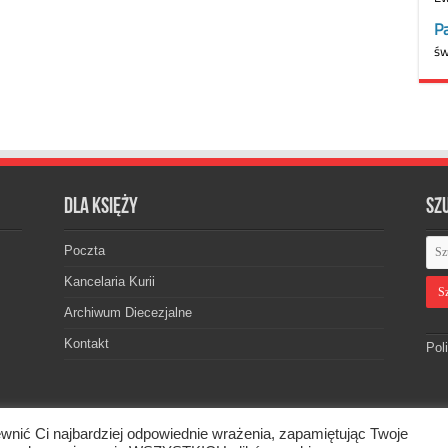
Dla księży
Sz
Poczta
Kancelaria Kurii
Archiwum Diecezjalne
Kontakt
Pol
wnić Ci najbardziej odpowiednie wrażenia, zapamiętując Twoje
skiej. © 2026. Wszelkie prawa zastrzeżone.