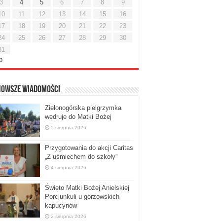
3
4
5
6
7
8
9
10
11
12
13
14
15
16
17
18
19
20
21
22
23
24
25
26
27
28
29
30
31
ip
nowsze Wiadomości
Zielonogórska pielgrzymka
wędruje do Matki Bożej
5 sierpnia 2026
Przygotowania do akcji Caritas
„Z uśmiechem do szkoły”
4 sierpnia 2026
Święto Matki Bożej Anielskiej
Porcjunkuli u gorzowskich
kapucynów
2 sierpnia 2026