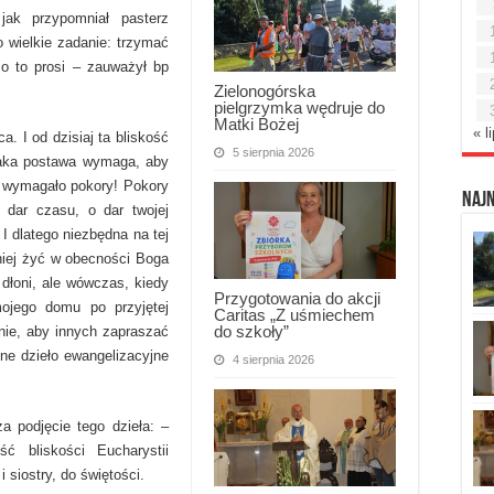
jak przypomniał pasterz
 wielkie zadanie: trzymać
 o to prosi – zauważył bp
Zielonogórska
pielgrzymka wędruje do
Matki Bożej
« l
a. I od dzisiaj ta bliskość
5 sierpnia 2026
Taka postawa wymaga, aby
e wymagało pokory! Pokory
Naj
n dar czasu, o dar twojej
 I dlatego niezbędna na tej
 niej żyć w obecności Boga
 dłoni, ale wówczas, kiedy
Przygotowania do akcji
ojego domu po przyjętej
Caritas „Z uśmiechem
do szkoły”
nie, aby innych zapraszać
ne dzieło ewangelizacyjne
4 sierpnia 2026
a podjęcie tego dzieła: –
 bliskości Eucharystii
 siostry, do świętości.