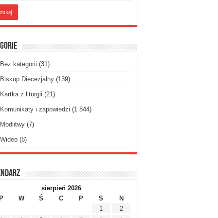
gorie
Bez kategorii
(31)
Biskup Diecezjalny
(139)
Kartka z liturgii
(21)
Komunikaty i zapowiedzi
(1 844)
Modlitwy
(7)
Wideo
(8)
endarz
sierpień 2026
P
W
Ś
C
P
S
N
1
2