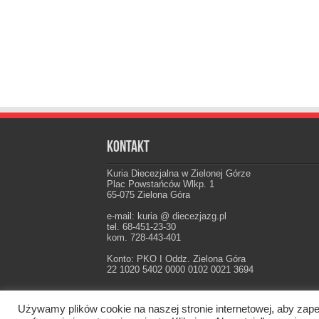
Kontakt
Kuria Diecezjalna w Zielonej Górze
Plac Powstańców Wlkp. 1
65-075 Zielona Góra
e-mail: kuria @ diecezjazg.pl
tel. 68-451-23-30
kom. 728-443-401
Konto: PKO I Oddz. Zielona Góra
22 1020 5402 0000 0102 0021 3694
Używamy plików cookie na naszej stronie internetowej, aby zape
Oficjalna strona Diecezji Zielonogórsko-Gorzow