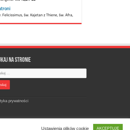
ukaj na stronie
ityka prywatności
Ustawienia plików cookie
AKCEPTUJĘ
Designed by
Webdawid