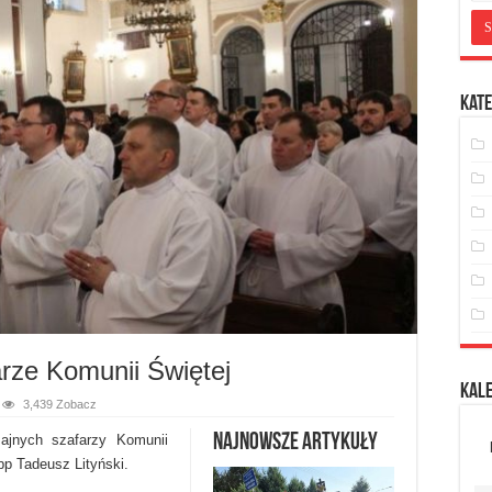
Kate
rze Komunii Świętej
Kal
3,439 Zobacz
Najnowsze artykuły
jnych szafarzy Komunii
p Tadeusz Lityński​.