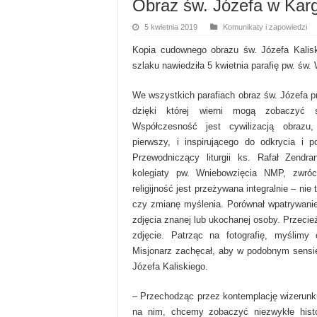
Obraz św. Józefa w Kar
5 kwietnia 2019
Komunikaty i zapowiedzi
Kopia cudownego obrazu św. Józefa Kalis
szlaku nawiedziła 5 kwietnia parafię pw. św.
We wszystkich parafiach obraz św. Józefa p
dzięki której wierni mogą zobaczyć 
Współczesność jest cywilizacją obrazu,
pierwszy, i inspirującego do odkrycia i p
Przewodniczący liturgii ks. Rafał Zendra
kolegiaty pw. Wniebowzięcia NMP, zwró
religijność jest przeżywana integralnie – nie
czy zmianę myślenia. Porównał wpatrywanie
zdjęcia znanej lub ukochanej osoby. Przeci
zdjęcie. Patrząc na fotografię, myślimy 
Misjonarz zachęcał, aby w podobnym sensi
Józefa Kaliskiego.
– Przechodząc przez kontemplację wizerunku
na nim, chcemy zobaczyć niezwykłe histo