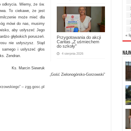
o odkrycia. Wiemy, że św.
owa. To ciekawe, że jest
 milczenie może mieć dla
 Bóg mówi do nas, musimy
wisko, aby usłyszeć Jego
« l
bardzo głębokich poruszeń.
Przygotowania do akcji
Caritas „Z uśmiechem
osu nie usłyszysz. Stąd
do szkoły”
e samego i usłyszeć głos
Naj
4 sierpnia 2026
ks. Zendran.
Ks. Marcin Siewruk
„Gość Zielonogórsko-Gorzowski”
orzowskiego”
–
zgg.gosc.pl