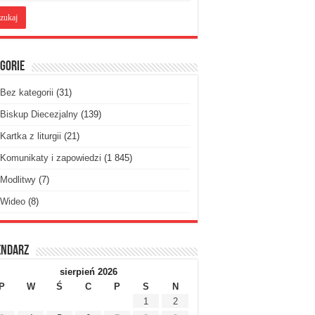
gorie
Bez kategorii
(31)
Biskup Diecezjalny
(139)
Kartka z liturgii
(21)
Komunikaty i zapowiedzi
(1 845)
Modlitwy
(7)
Wideo
(8)
endarz
sierpień 2026
P
W
Ś
C
P
S
N
1
2