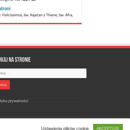
ukaj na stronie
ityka prywatności
Ustawienia plików cookie
AKCEPTUJĘ
Designed by
Webdawid