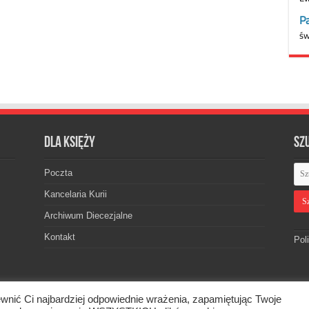
Dla księży
Sz
Poczta
Kancelaria Kurii
Archiwum Diecezjalne
Kontakt
Pol
wnić Ci najbardziej odpowiednie wrażenia, zapamiętując Twoje
skiej. © 2026. Wszelkie prawa zastrzeżone.