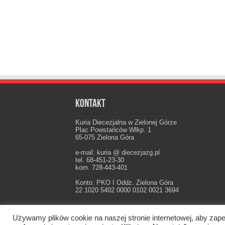
Kontakt
Kuria Diecezjalna w Zielonej Górze
Plac Powstańców Wlkp. 1
65-075 Zielona Góra
e-mail: kuria @ diecezjazg.pl
tel. 68-451-23-30
kom. 728-443-401
Konto: PKO I Oddz. Zielona Góra
22 1020 5402 0000 0102 0021 3694
Używamy plików cookie na naszej stronie internetowej, aby zape
Oficjalna strona Diecezji Zielonogórsko-Gorzow