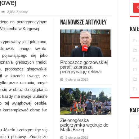
gowej
2,034 Zobacz
Najnowsze artykuły
kiego na peregrynacyjnym
 Wojciecha w Kargowej.
Kate
rzyjmowany jest jak ikona,
skrawek innego świata.
 pojawiającego się jako
Proboszcz gorzowskiej
oznania głębszych treści.
parafii zaprasza
n, proboszcz głogowskiej
peregrynację relikwii
cił w kazaniu uwagę, że
6 sierpnia 2026
 tylko przez uczucia, umysł
 się w obraz do oglądania
eż każdy ma swoje ulubione
o tej wyjątkowej osobie.
e kontemplować obraz św.
Kal
Zielonogórska
pielgrzymka wędruje do
Matki Bożej
 Józefa i zatrzymując się
rie i postawy. Znane ze
5 sierpnia 2026