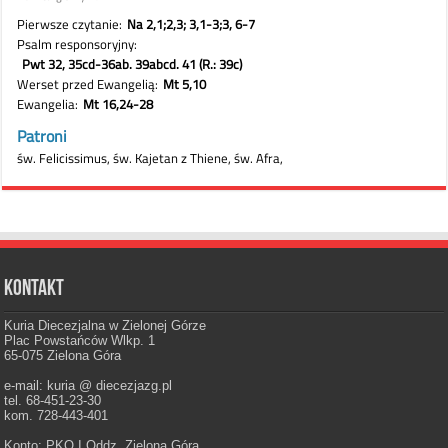
Kontakt
Kuria Diecezjalna w Zielonej Górze
Plac Powstańców Wlkp. 1
65-075 Zielona Góra
e-mail: kuria @ diecezjazg.pl
tel. 68-451-23-30
kom. 728-443-401
Konto: PKO I Oddz. Zielona Góra