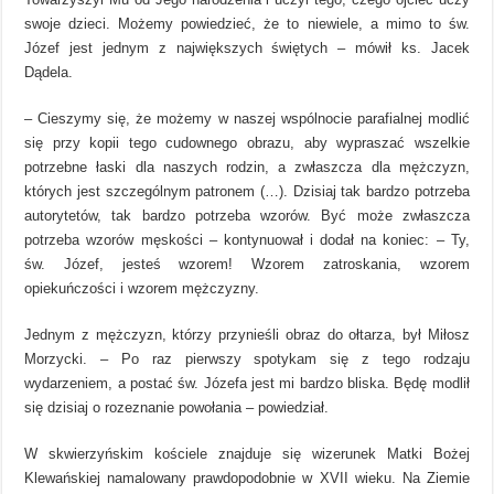
swoje dzieci. Możemy powiedzieć, że to niewiele, a mimo to św.
Józef jest jednym z największych świętych – mówił ks. Jacek
Dądela.
– Cieszymy się, że możemy w naszej wspólnocie parafialnej modlić
się przy kopii tego cudownego obrazu, aby wypraszać wszelkie
potrzebne łaski dla naszych rodzin, a zwłaszcza dla mężczyzn,
których jest szczególnym patronem (…). Dzisiaj tak bardzo potrzeba
autorytetów, tak bardzo potrzeba wzorów. Być może zwłaszcza
potrzeba wzorów męskości – kontynuował i dodał na koniec: – Ty,
św. Józef, jesteś wzorem! Wzorem zatroskania, wzorem
opiekuńczości i wzorem mężczyzny.
Jednym z mężczyzn, którzy przynieśli obraz do ołtarza, był Miłosz
Morzycki. – Po raz pierwszy spotykam się z tego rodzaju
wydarzeniem, a postać św. Józefa jest mi bardzo bliska. Będę modlił
się dzisiaj o rozeznanie powołania – powiedział.
W skwierzyńskim kościele znajduje się wizerunek Matki Bożej
Klewańskiej namalowany prawdopodobnie w XVII wieku. Na Ziemie