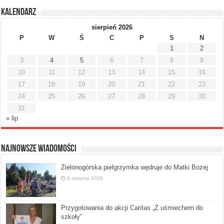
Kalendarz
sierpień 2026
P
W
Ś
C
P
S
N
1
2
3
4
5
6
7
8
9
10
11
12
13
14
15
16
17
18
19
20
21
22
23
24
25
26
27
28
29
30
31
« lip
Najnowsze Wiadomości
Zielonogórska pielgrzymka wędruje do Matki Bożej
5 sierpnia 2026
Przygotowania do akcji Caritas „Z uśmiechem do
szkoły”