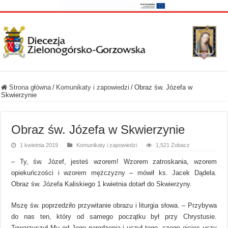
Strona główna
/
Komunikaty i zapowiedzi
/
Obraz św. Józefa w
Skwierzynie
Obraz św. Józefa w Skwierzynie
1 kwietnia 2019
Komunikaty i zapowiedzi
1,521 Zobacz
– Ty, św. Józef, jesteś wzorem! Wzorem zatroskania, wzorem
opiekuńczości i wzorem mężczyzny – mówił ks. Jacek Dądela.
Obraz św. Józefa Kaliskiego 1 kwietnia dotarł do Skwierzyny.
Mszę św. poprzedziło przywitanie obrazu i liturgia słowa. – Przybywa
do nas ten, który od samego początku był przy Chrystusie.
Towarzyszył Mu od Jego narodzenia i uczył tego, czego ojciec uczy