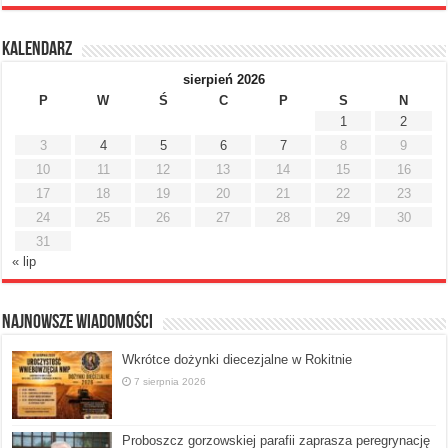
Kalendarz
sierpień 2026
P
W
Ś
C
P
S
N
1
2
3
4
5
6
7
8
9
10
11
12
13
14
15
16
17
18
19
20
21
22
23
24
25
26
27
28
29
30
31
« lip
Najnowsze Wiadomości
Wkrótce dożynki diecezjalne w Rokitnie
7 sierpnia 2026
Proboszcz gorzowskiej parafii zaprasza peregrynację