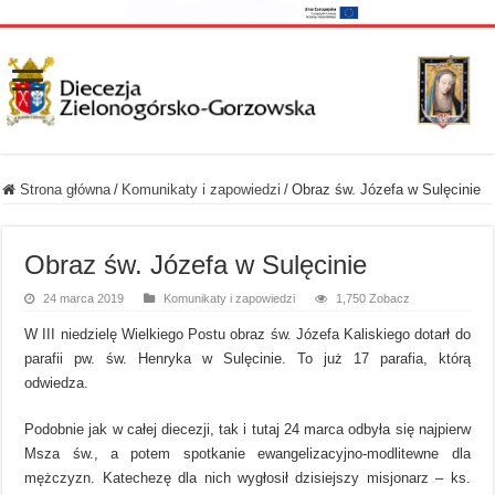
Strona główna
/
Komunikaty i zapowiedzi
/
Obraz św. Józefa w Sulęcinie
Obraz św. Józefa w Sulęcinie
24 marca 2019
Komunikaty i zapowiedzi
1,750 Zobacz
W III niedzielę Wielkiego Postu obraz św. Józefa Kaliskiego dotarł do
parafii pw. św. Henryka w Sulęcinie. To już 17 parafia, którą
odwiedza.
Podobnie jak w całej diecezji, tak i tutaj 24 marca odbyła się najpierw
Msza św., a potem spotkanie ewangelizacyjno-modlitewne dla
mężczyzn. Katechezę dla nich wygłosił dzisiejszy misjonarz – ks.