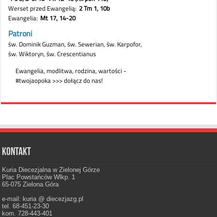
Kontakt
Kuria Diecezjalna w Zielonej Górze
Plac Powstańców Wlkp. 1
65-075 Zielona Góra
e-mail: kuria @ diecezjazg.pl
tel. 68-451-23-30
kom. 728-443-401