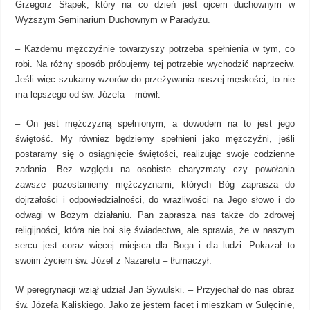
Grzegorz Słapek, który na co dzień jest ojcem duchownym w
Wyższym Seminarium Duchownym w Paradyżu.
– Każdemu mężczyźnie towarzyszy potrzeba spełnienia w tym, co
robi. Na różny sposób próbujemy tej potrzebie wychodzić naprzeciw.
Jeśli więc szukamy wzorów do przeżywania naszej męskości, to nie
ma lepszego od św. Józefa – mówił.
– On jest mężczyzną spełnionym, a dowodem na to jest jego
świętość. My również będziemy spełnieni jako mężczyźni, jeśli
postaramy się o osiągnięcie świętości, realizując swoje codzienne
zadania. Bez względu na osobiste charyzmaty czy powołania
zawsze pozostaniemy mężczyznami, których Bóg zaprasza do
dojrzałości i odpowiedzialności, do wrażliwości na Jego słowo i do
odwagi w Bożym działaniu. Pan zaprasza nas także do zdrowej
religijności, która nie boi się świadectwa, ale sprawia, że w naszym
sercu jest coraz więcej miejsca dla Boga i dla ludzi. Pokazał to
swoim życiem św. Józef z Nazaretu – tłumaczył.
W peregrynacji wziął udział Jan Sywulski. – Przyjechał do nas obraz
św. Józefa Kaliskiego. Jako że jestem facet i mieszkam w Sulęcinie,