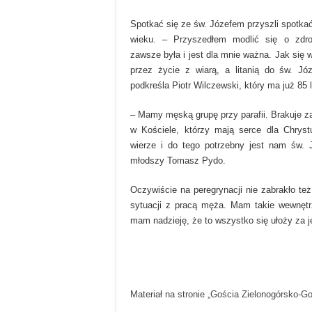
Spotkać się ze św. Józefem przyszli spotk
wieku. – Przyszedłem modlić się o zdro
zawsze była i jest dla mnie ważna. Jak się w
przez życie z wiarą, a litanią do św. J
podkreśla Piotr Wilczewski, który ma już 85 l
– Mamy męską grupę przy parafii. Brakuje
w Kościele, którzy mają serce dla Chrys
wierze i do tego potrzebny jest nam św. 
młodszy Tomasz Pydo.
Oczywiście na peregrynacji nie zabrakło też
sytuacji z pracą męża. Mam takie wewnętrzn
mam nadzieję, że to wszystko się ułoży za 
Materiał na stronie „Gościa Zielonogórsko-G