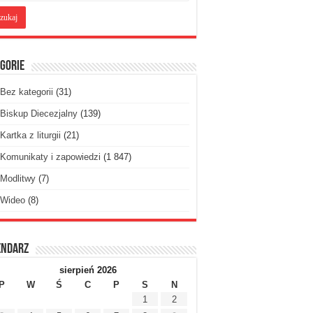
gorie
Bez kategorii
(31)
Biskup Diecezjalny
(139)
Kartka z liturgii
(21)
Komunikaty i zapowiedzi
(1 847)
Modlitwy
(7)
Wideo
(8)
endarz
sierpień 2026
P
W
Ś
C
P
S
N
1
2