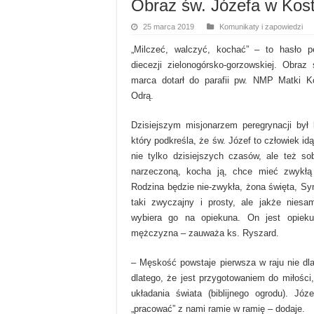
Obraz św. Józefa w Kost
25 marca 2019
Komunikaty i zapowiedzi
„Milczeć, walczyć, kochać” – to hasło pe
diecezji zielonogórsko-gorzowskiej. Obraz
marca dotarł do parafii pw. NMP Matki K
Odrą.
Dzisiejszym misjonarzem peregrynacji był
który podkreśla, że św. Józef to człowiek id
nie tylko dzisiejszych czasów, ale też s
narzeczoną, kocha ją, chce mieć zwykłą
Rodzina będzie nie-zwykła, żona święta, Sy
taki zwyczajny i prosty, ale jakże niesa
wybiera go na opiekuna. On jest opiek
mężczyzna – zauważa ks. Ryszard.
– Męskość powstaje pierwsza w raju nie dlat
dlatego, że jest przygotowaniem do miłości,
układania świata (biblijnego ogrodu). Jó
„pracować” z nami ramie w ramię – dodaje.