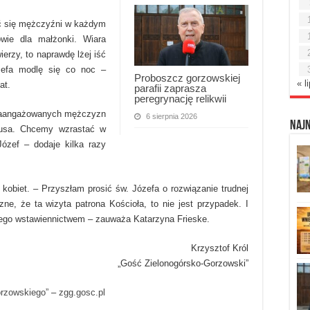
ać się mężczyźni w każdym
wie dla małżonki. Wiara
ierzy, to naprawdę lżej iść
ózefa modlę się co noc –
Proboszcz gorzowskiej
« l
at.
parafii zaprasza
peregrynację relikwii
 zaangażowanych mężczyzn
6 sierpnia 2026
Naj
tusa. Chcemy wzrastać w
Józef – dodaje kilka razy
 kobiet. – Przyszłam prosić św. Józefa o rozwiązanie trudnej
e, że ta wizyta patrona Kościoła, to nie jest przypadek. I
jego wstawiennictwem – zauważa Katarzyna Frieske.
Krzysztof Król
„Gość Zielonogórsko-Gorzowski”
orzowskiego”
–
zgg.gosc.pl