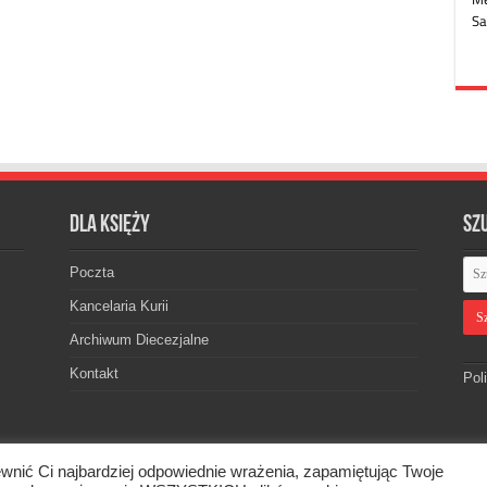
Dla księży
Sz
Poczta
Kancelaria Kurii
Archiwum Diecezjalne
Kontakt
Pol
wnić Ci najbardziej odpowiednie wrażenia, zapamiętując Twoje
skiej. © 2026. Wszelkie prawa zastrzeżone.