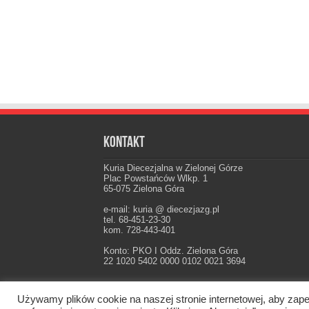
Kontakt
Kuria Diecezjalna w Zielonej Górze
Plac Powstańców Wlkp. 1
65-075 Zielona Góra
e-mail: kuria @ diecezjazg.pl
tel. 68-451-23-30
kom. 728-443-401
Konto: PKO I Oddz. Zielona Góra
22 1020 5402 0000 0102 0021 3694
Używamy plików cookie na naszej stronie internetowej, aby zape
Oficjalna strona Diecezji Zielonogórsko-Gorzow