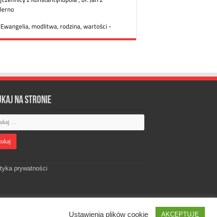
ukaj na stronie
ityka prywatności
Ustawienia plików cookie
AKCEPTUJĘ
Designed by
Webdawid