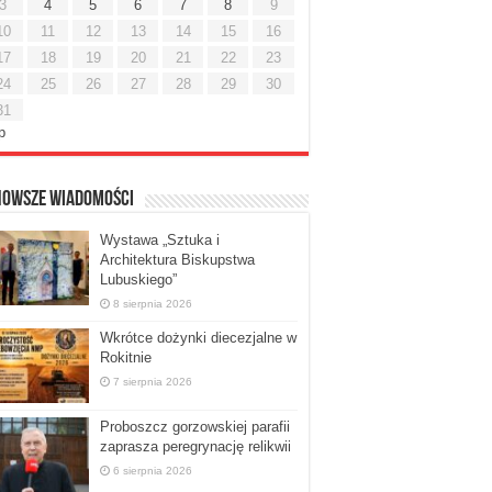
3
4
5
6
7
8
9
10
11
12
13
14
15
16
17
18
19
20
21
22
23
24
25
26
27
28
29
30
31
ip
nowsze Wiadomości
Wystawa „Sztuka i
Architektura Biskupstwa
Lubuskiego”
8 sierpnia 2026
Wkrótce dożynki diecezjalne w
Rokitnie
7 sierpnia 2026
Proboszcz gorzowskiej parafii
zaprasza peregrynację relikwii
6 sierpnia 2026