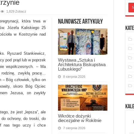
rzynie
1,829 Zobacz
Najnowsze artykuły
regrynacji, która trwa w
 św. Józefa Kaliskiego 25
Kate
ościoła w Kostrzynie nad
 ks. Ryszard Stankiewicz,
Wystawa „Sztuka i
ący pod prąd lub w poprzek
Architektura Biskupstwa
obie współczesnych. – Ma
Lubuskiego”
 rodzinę, zwykłą pracę…
8 sierpnia 2026
n – Bóg człowiek, tylko on
mowity, skoro Bóg Ojciec
unem Jezusa, on zwykły
Kal
ego, że jest „lepsza”, ale
Wkrótce dożynki
 do ochrony, do troski, do
diecezjalne w Rokitnie
zef nas tego uczy i chce
7 sierpnia 2026