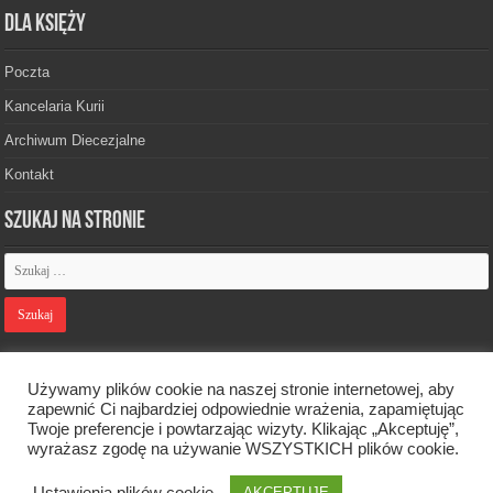
Dla księży
Poczta
Kancelaria Kurii
Archiwum Diecezjalne
Kontakt
Szukaj na stronie
Polityka prywatności
Używamy plików cookie na naszej stronie internetowej, aby
zapewnić Ci najbardziej odpowiednie wrażenia, zapamiętując
Twoje preferencje i powtarzając wizyty. Klikając „Akceptuję”,
Designed by
Webdawid
wyrażasz zgodę na używanie WSZYSTKICH plików cookie.
Ustawienia plików cookie
AKCEPTUJĘ
Oficjalna strona Diecezji Zielonogórsko-Gorzowskiej. © 2026. Wszelkie