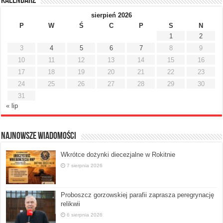
Kalendarz
sierpień 2026
P
W
Ś
C
P
S
N
1
2
3
4
5
6
7
8
9
10
11
12
13
14
15
16
17
18
19
20
21
22
23
24
25
26
27
28
29
30
31
« lip
Najnowsze Wiadomości
Wkrótce dożynki diecezjalne w Rokitnie
7 sierpnia 2026
Proboszcz gorzowskiej parafii zaprasza peregrynację
relikwii
6 sierpnia 2026