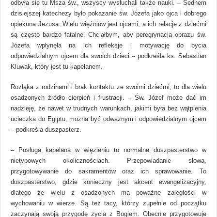
odbyła się tu Msza św., wszyscy wysłuchali także nauki. – Sednem
dzisiejszej katechezy było pokazanie św. Józefa jako ojca i dobrego
opiekuna Jezusa. Wielu więźniów jest ojcami, a ich relacje z dziećmi
są często bardzo fatalne. Chciałbym, aby peregrynacja obrazu św.
Józefa wpłynęła na ich refleksje i motywację do bycia
odpowiedzialnym ojcem dla swoich dzieci – podkreśla ks. Sebastian
Kluwak, który jest tu kapelanem.
Rozłąka z rodzinami i brak kontaktu ze swoimi dziećmi, to dla wielu
osadzonych źródło cierpień i frustracji. – Św. Józef może dać im
nadzieję, że nawet w trudnych warunkach, jakimi była bez wątpienia
ucieczka do Egiptu, można być odważnym i odpowiedzialnym ojcem
– podkreśla duszpasterz.
– Posługa kapelana w więzieniu to normalne duszpasterstwo w
nietypowych okolicznościach. Przepowiadanie słowa,
przygotowywanie do sakramentów oraz ich sprawowanie. To
duszpasterstwo, gdzie konieczny jest akcent ewangelizacyjny,
dlatego że wielu z osadzonych ma poważne zaległości w
wychowaniu w wierze. Są też tacy, którzy zupełnie od początku
zaczynają swoją przygodę życia z Bogiem. Obecnie przygotowuje