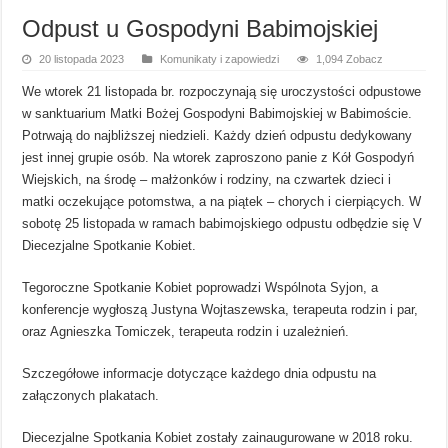
Odpust u Gospodyni Babimojskiej
20 listopada 2023
Komunikaty i zapowiedzi
1,094 Zobacz
We wtorek 21 listopada br. rozpoczynają się uroczystości odpustowe
w sanktuarium Matki Bożej Gospodyni Babimojskiej w Babimoście.
Potrwają do najbliższej niedzieli. Każdy dzień odpustu dedykowany
jest innej grupie osób. Na wtorek zaproszono panie z Kół Gospodyń
Wiejskich, na środę – małżonków i rodziny, na czwartek dzieci i
matki oczekujące potomstwa, a na piątek – chorych i cierpiących. W
sobotę 25 listopada w ramach babimojskiego odpustu odbędzie się V
Diecezjalne Spotkanie Kobiet.
Tegoroczne Spotkanie Kobiet poprowadzi Wspólnota Syjon, a
konferencje wygłoszą Justyna Wojtaszewska, terapeuta rodzin i par,
oraz Agnieszka Tomiczek, terapeuta rodzin i uzależnień.
Szczegółowe informacje dotyczące każdego dnia odpustu na
załączonych plakatach.
Diecezjalne Spotkania Kobiet zostały zainaugurowane w 2018 roku.