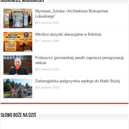
Najnowsze Wiadomości
Wystawa „Sztuka i Architektura Biskupstwa
Lubuskiego”
8 sierpnia 2026
Wkrótce dożynki diecezjalne w Rokitnie
7 sierpnia 2026
Proboszcz gorzowskiej parafii zaprasza peregrynację
relikwii
6 sierpnia 2026
Zielonogórska pielgrzymka wędruje do Matki Bożej
5 sierpnia 2026
Słowo Boże na dziś