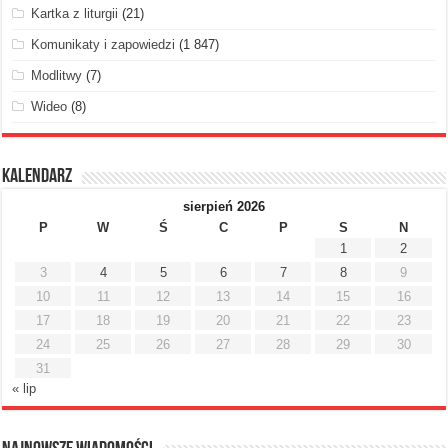
Kartka z liturgii
(21)
Komunikaty i zapowiedzi
(1 847)
Modlitwy
(7)
Wideo
(8)
Kalendarz
sierpień 2026
P
W
Ś
C
P
S
N
1
2
3
4
5
6
7
8
9
10
11
12
13
14
15
16
17
18
19
20
21
22
23
24
25
26
27
28
29
30
31
« lip