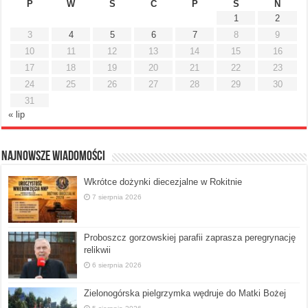
P
W
Ś
C
P
S
N
1
2
3
4
5
6
7
8
9
10
11
12
13
14
15
16
17
18
19
20
21
22
23
24
25
26
27
28
29
30
31
« lip
Najnowsze Wiadomości
Wkrótce dożynki diecezjalne w Rokitnie
7 sierpnia 2026
Proboszcz gorzowskiej parafii zaprasza peregrynację
relikwii
6 sierpnia 2026
Zielonogórska pielgrzymka wędruje do Matki Bożej