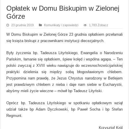
Opłatek w Domu Biskupim w Zielonej
Górze
23 grudnia 2019
Komunikaty i zapowiedzi
1,783 Zobacz
W Domu Biskupim w Zielonej Górze 23 grudnia opłatkiem przełamali
się księża biskupi z pracownikami instytucji diecezjalnych.
Były życzenia bp. Tadeusza Lityńskiego, Ewangelia o Narodzeniu
Pańskim, łamanie się opłatkiem, śpiew kolęd i wspólna agapa. – Ten
polski zwyczaj z XVIII wieku nawiązuje do wczesnochrześcijańskiej
praktyki dzielenia się między sobą błogosławionym chlebem.
Przypomina nam prawdę, że Jezus Chrystus narodzony w Betlejem
jest prawdziwym chlebem z nieba i daje nam siebie w Eucharystii,
abyśmy mieli życie wieczne – mówił bp Tadeusz Lityński.
Oprócz bp. Tadeusza Lityńskiego w spotkaniu opłatkowym wziął
udział także bp Adam Dyczkowski, bp Paweł Socha i bp Stefan
Regmunt.
Krzysztof Król