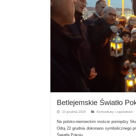
Betlejemskie Światło Pok
23 grudnia 2019
Komunikaty i zapowiedzi
Na polsko-niemieckim moście pomiędzy Słu
Odrą 22 grudnia dokonano symbolicznego p
Światłą Pokoju.