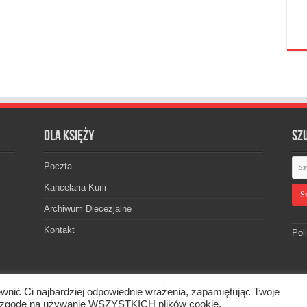
Dla księży
Sz
Poczta
Kancelaria Kurii
Archiwum Diecezjalne
Kontakt
Pol
wnić Ci najbardziej odpowiednie wrażenia, zapamiętując Twoje
skiej. © 2026. Wszelkie prawa zastrzeżone.
asz zgodę na używanie WSZYSTKICH plików cookie.