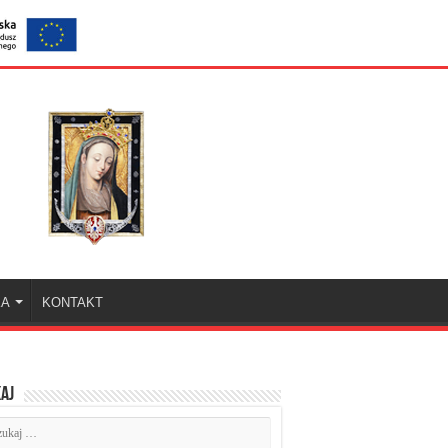
KA
KONTAKT
aj