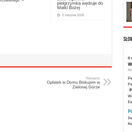
orzowskiego”
–
pielgrzymka wędruje do
Matki Bożej
5 sierpnia 2026
Słow
Następny
Opłatek w Domu Biskupim w
Zielonej Górze