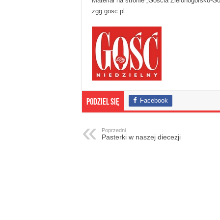
Materiał na stronie „Gościa Zielonogórsko-G
zgg.gosc.pl
Facebook
Podziel się
Poprzedni
Pasterki w naszej diecezji