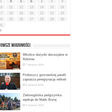
3
4
5
6
7
8
9
10
11
12
13
14
15
16
17
18
19
20
21
22
23
24
25
26
27
28
29
30
31
ip
nowsze Wiadomości
Wkrótce dożynki diecezjalne w
Rokitnie
7 sierpnia 2026
Proboszcz gorzowskiej parafii
zaprasza peregrynację relikwii
6 sierpnia 2026
Zielonogórska pielgrzymka
wędruje do Matki Bożej
5 sierpnia 2026