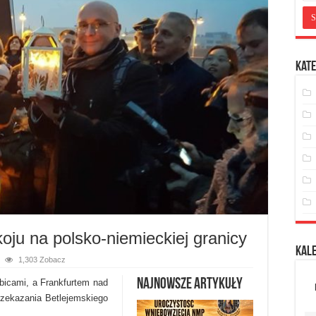
Kate
oju na polsko-niemieckiej granicy
Kal
1,303 Zobacz
Najnowsze artykuły
bicami, a Frankfurtem nad
rzekazania Betlejemskiego