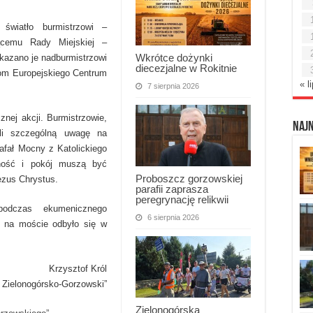
 światło burmistrzowi –
zącemu Rady Miejskiej –
Wkrótce dożynki
azano je nadburmistrzowi
diecezjalne w Rokitnie
lom Europejskiego Centrum
« l
7 sierpnia 2026
znej akcji. Burmistrzowie,
Naj
ili szczególną uwagę na
Rafał Mocny z Katolickiego
dność i pokój muszą być
Proboszcz gorzowskiej
ezus Chrystus.
parafii zaprasza
peregrynację relikwii
odczas ekumenicznego
6 sierpnia 2026
i na moście odbyło się w
Krzysztof Król
 Zielonogórsko-Gorzowski”
Zielonogórska