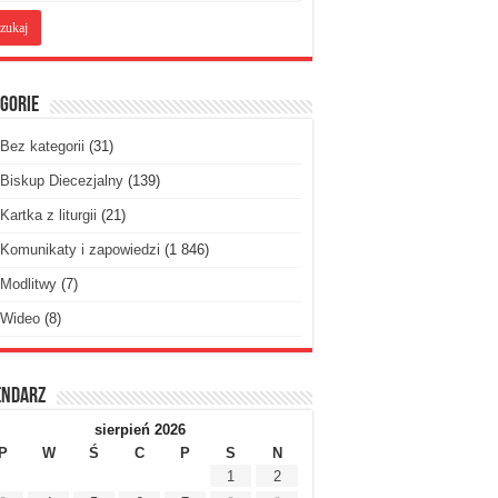
gorie
Bez kategorii
(31)
Biskup Diecezjalny
(139)
Kartka z liturgii
(21)
Komunikaty i zapowiedzi
(1 846)
Modlitwy
(7)
Wideo
(8)
endarz
sierpień 2026
P
W
Ś
C
P
S
N
1
2