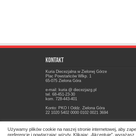
Kontakt
Kuria Diecezjalna w Zielonej Górze
Plac Powstańców Wlkp. 1
65-075 Zielona Góra
e-mail: kuria @ diecezjazg.pl
tel. 68-451-23-30
kom. 728-443-401
Konto: PKO I Oddz. Zielona Góra
22 1020 5402 0000 0102 0021 3694
Używamy plików cookie na naszej stronie internetowej, aby zape
Oficjalna strona Diecezji Zielonogórsko-Gorzow
preferencje i powtarzając wizyty. Klikając „Akceptuję”, wyraż