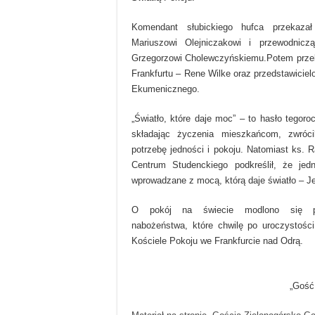
Komendant słubickiego hufca przekazał
Mariuszowi Olejniczakowi i przewodnic
Grzegorzowi Cholewczyńskiemu.Potem przek
Frankfurtu – Rene Wilke oraz przedstawicie
Ekumenicznego.
„Światło, które daje moc” – to hasło tegoroc
składając życzenia mieszkańcom, zwróc
potrzebę jedności i pokoju. Natomiast ks. 
Centrum Studenckiego podkreślił, że je
wprowadzane z mocą, którą daje światło – J
O pokój na świecie modlono się p
nabożeństwa, które chwilę po uroczystośc
Kościele Pokoju we Frankfurcie nad Odrą.
„Gość