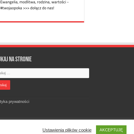
ukaj na stronie
ityka prywatności
Ustawienia plików cookie
AKCEPTUJĘ
Designed by
Webdawid