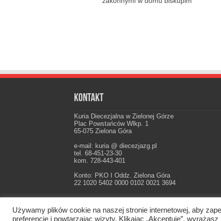
zakonnymi w domu biskupim
Kontakt
Kuria Diecezjalna w Zielonej Górze
Plac Powstańców Wlkp. 1
65-075 Zielona Góra
e-mail: kuria @ diecezjazg.pl
tel. 68-451-23-30
kom. 728-443-401
Konto: PKO I Oddz. Zielona Góra
22 1020 5402 0000 0102 0021 3694
Używamy plików cookie na naszej stronie internetowej, aby zape
Oficjalna strona Diecezji Zielonogórsko-Gorzow
preferencje i powtarzając wizyty. Klikając „Akceptuję”, wyraż