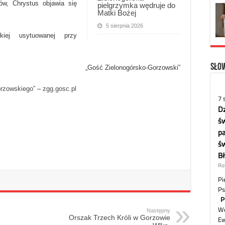
ów, Chrystus objawia się
pielgrzymka wędruje do
Matki Bożej
5 sierpnia 2026
kiej usytuowanej przy
Słow
„Gość Zielonogórsko-Gorzowski”
orzowskiego”
–
zgg.gosc.pl
Następny
Orszak Trzech Króli w Gorzowie