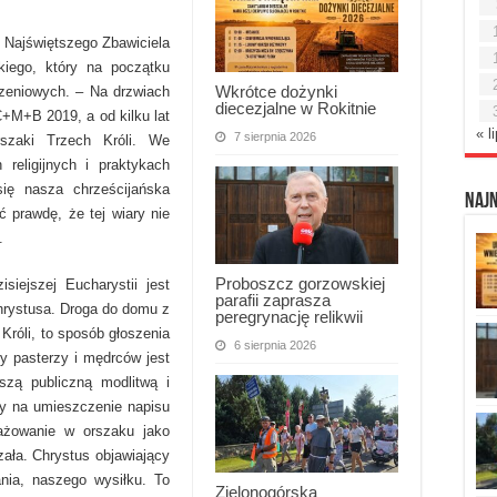
 Najświętszego Zbawiciela
iego, który na początku
Wkrótce dożynki
dzeniowych. – Na drzwiach
diecezjalne w Rokitnie
C+M+B 2019, a od kilku lat
« l
7 sierpnia 2026
szaki Trzech Króli. We
 religijnych i praktykach
się nasza chrześcijańska
Naj
prawdę, że tej wiary nie
.
Proboszcz gorzowskiej
siejszej Eucharystii jest
parafii zaprasza
hrystusa. Droga do domu z
peregrynację relikwii
Króli, to sposób głoszenia
6 sierpnia 2026
y pasterzy i mędrców jest
szą publiczną modlitwą i
my na umieszczenie napisu
ażowanie w orszaku jako
zała. Chrystus objawiający
nia, naszego wysiłku. To
Zielonogórska