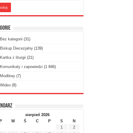
gorie
Bez kategorii
(31)
Biskup Diecezjalny
(139)
Kartka z liturgii
(21)
Komunikaty i zapowiedzi
(1 846)
Modlitwy
(7)
Wideo
(8)
endarz
sierpień 2026
P
W
Ś
C
P
S
N
1
2