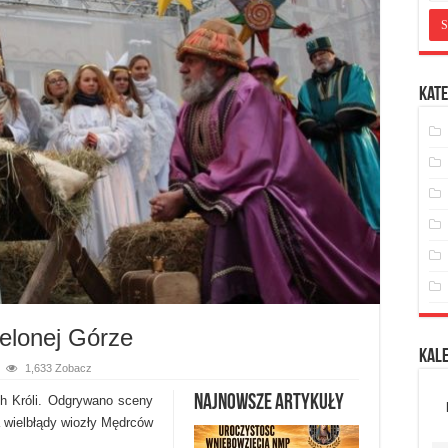
Kate
ielonej Górze
Kal
1,633 Zobacz
Najnowsze artykuły
ch Króli. Odgrywano sceny
 a wielbłądy wiozły Mędrców