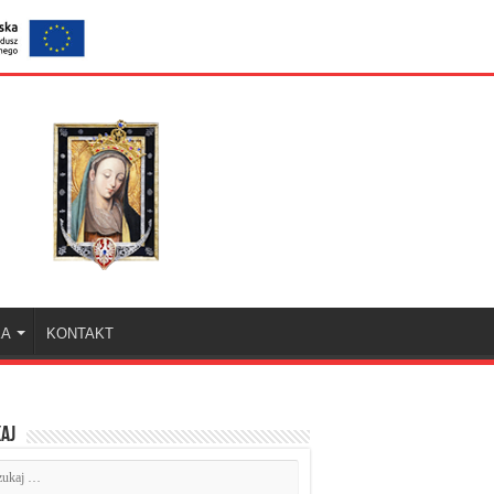
KA
KONTAKT
aj