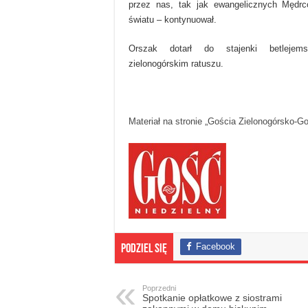
przez nas, tak jak ewangelicznych Mędrc
światu – kontynuował.
Orszak dotarł do stajenki betlejems
zielonogórskim ratuszu.
Materiał na stronie „Gościa Zielonogórsko-G
Facebook
Podziel się
Poprzedni
Spotkanie opłatkowe z siostrami