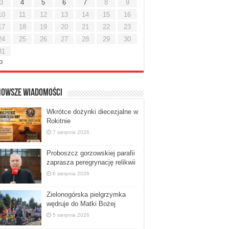
3
4
5
6
7
8
9
10
11
12
13
14
15
16
17
18
19
20
21
22
23
24
25
26
27
28
29
30
31
ip
nowsze Wiadomości
Wkrótce dożynki diecezjalne w
Rokitnie
7 sierpnia 2026
Proboszcz gorzowskiej parafii
zaprasza peregrynację relikwii
6 sierpnia 2026
Zielonogórska pielgrzymka
wędruje do Matki Bożej
5 sierpnia 2026