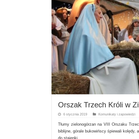
Orszak Trzech Króli w Z
6 stycznia 2019
Komunikaty i zapowiedzi
Tłumy zielonogórzan na VIII Orszaku Trze
biblijne, górale bukowińscy śpiewali kolędy,
do stajenki.