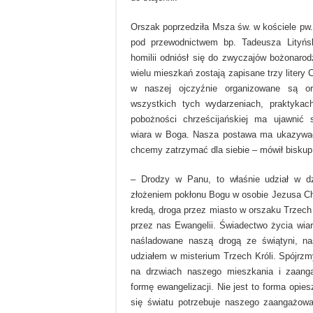
Orszak poprzedziła Msza św. w kościele pw.
pod przewodnictwem bp. Tadeusza Lityńsk
homilii odniósł się do zwyczajów bożonaro
wielu mieszkań zostają zapisane trzy litery 
w naszej ojczyźnie organizowane są or
wszystkich tych wydarzeniach, praktykach
pobożności chrześcijańskiej ma ujawnić 
wiara w Boga. Nasza postawa ma ukazywać 
chcemy zatrzymać dla siebie – mówił biskup
– Drodzy w Panu, to właśnie udział w dzi
złożeniem pokłonu Bogu w osobie Jezusa C
kredą, droga przez miasto w orszaku Trzech 
przez nas Ewangelii. Świadectwo życia wiar
naśladowane naszą drogą ze świątyni, na
udziałem w misterium Trzech Króli. Spójrz
na drzwiach naszego mieszkania i zaang
formę ewangelizacji. Nie jest to forma opies
się światu potrzebuje naszego zaangażowa