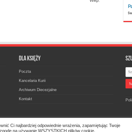
Wlkp.
Dla księży
Sz
Poczta
Kancelaria Kurii
Archiwum Diecezjalne
Kontakt
Pol
wnić Ci najbardziej odpowiednie wrażenia, zapamiętując Twoje
skiej. © 2026. Wszelkie prawa zastrzeżone.
asz zgodę na używanie WSZYSTKICH plików cookie.