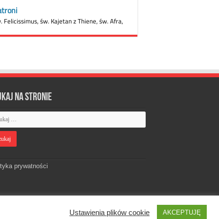
ukaj na stronie
ityka prywatności
Ustawienia plików cookie
AKCEPTUJĘ
Designed by
Webdawid