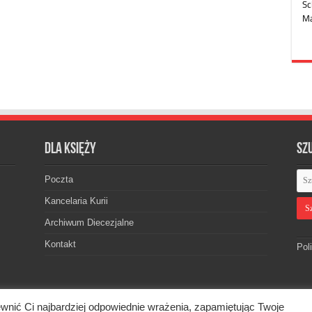
Dla księży
Sz
Poczta
Kancelaria Kurii
Archiwum Diecezjalne
Kontakt
Pol
wnić Ci najbardziej odpowiednie wrażenia, zapamiętując Twoje