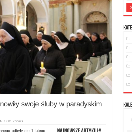
Kate
owiły swoje śluby w paradyskim
Kal
1,801 Zobacz
Najnowsze artykuły
anego odbyły się 1 lutego