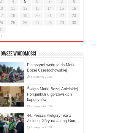
3
4
5
6
7
8
9
10
11
12
13
14
15
16
17
18
19
20
21
22
23
24
25
26
27
28
29
30
31
ip
nowsze Wiadomości
Pielgrzymi wędrują do Matki
Bożej Częstochowskiej
5 sierpnia 2026
Święto Matki Bożej Anielskiej
Porcjunkuli u gorzowskich
kapucynów
2 sierpnia 2026
44. Piesza Pielgrzymka z
Zielonej Góry na Jasną Górę
2 sierpnia 2026