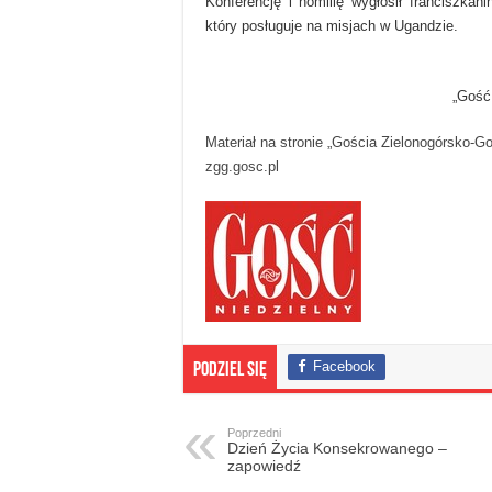
Konferencję i homilię wygłosił franciszkan
który posługuje na misjach w Ugandzie.
„Gość
Materiał na stronie „Gościa Zielonogórsko-G
zgg.gosc.pl
Facebook
Podziel się
Poprzedni
Dzień Życia Konsekrowanego –
zapowiedź