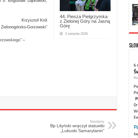
in o. Bogusław Dąbrowski,
44. Piesza Pielgrzymka
Krzysztof Król
z Zielonej Góry na Jasną
Górę
 Zielonogórsko-Gorzowski”
2 sierpnia 2026
orzowskiego”
–
Słow
Następny
Bp Lityński wręczył statuetki
„Lubuski Samarytanin”