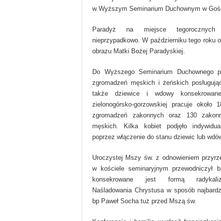
w Wyższym Seminarium Duchownym w Gośc
Paradyż na miejsce tegorocznych 
nieprzypadkowo. W październiku tego roku o
obrazu Matki Bożej Paradyskiej.
Do Wyższego Seminarium Duchownego przy
zgromadzeń męskich i żeńskich posługując
także dziewice i wdowy konsekrowane
zielonogórsko-gorzowskiej pracuje około 
zgromadzeń zakonnych oraz 130 zakon
męskich. Kilka kobiet podjęło indywidu
poprzez włączenie do stanu dziewic lub wdó
Uroczystej Mszy św. z odnowieniem przyrz
w kościele seminaryjnym przewodniczył 
konsekrowane jest formą radykalizm
Naśladowania Chrystusa w sposób najbardz
bp Paweł Socha tuż przed Mszą św.