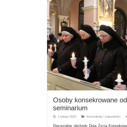
Osoby konsekrowane odn
seminarium
1 lutego 2020
Komunikaty i zapowiedzi
Diecezjalne obchody Dnia Życia Konsekrow