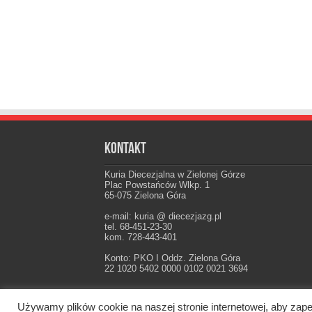
Kontakt
Kuria Diecezjalna w Zielonej Górze
Plac Powstańców Wlkp. 1
65-075 Zielona Góra
e-mail: kuria @ diecezjazg.pl
tel. 68-451-23-30
kom. 728-443-401
Konto: PKO I Oddz. Zielona Góra
22 1020 5402 0000 0102 0021 3694
Używamy plików cookie na naszej stronie internetowej, aby zape