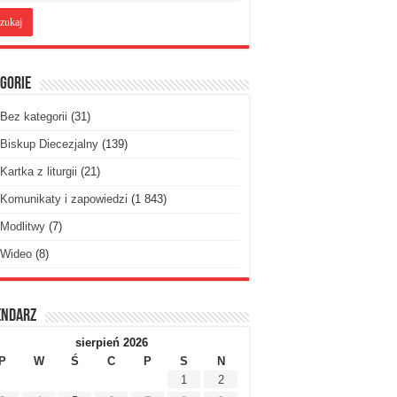
gorie
Bez kategorii
(31)
Biskup Diecezjalny
(139)
Kartka z liturgii
(21)
Komunikaty i zapowiedzi
(1 843)
Modlitwy
(7)
Wideo
(8)
endarz
sierpień 2026
P
W
Ś
C
P
S
N
1
2