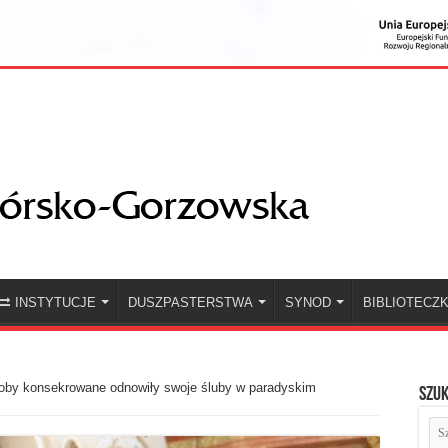
INSTYTUCJE
DUSZPASTERSTWA
SYNOD
BIBLIOTECZ
oby konsekrowane odnowiły swoje śluby w paradyskim
Szuk