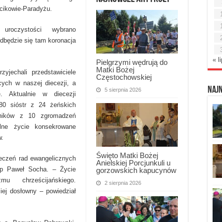
ikowie-Paradyżu.
uroczystości wybrano
dbędzie się tam koronacja
« l
Pielgrzymi wędrują do
Matki Bożej
jechali przedstawiciele
Częstochowskiej
ych w naszej diecezji, a
Naj
5 sierpnia 2026
. Aktualnie w diecezji
180 sióstr z 24 żeńskich
ników z 10 zgromadzeń
alne życie konsekrowane
w.
Święto Matki Bożej
eczeń rad ewangelicznych
Anielskiej Porcjunkuli u
bp Paweł Socha. – Życie
gorzowskich kapucynów
u chrześcijańskiego.
2 sierpnia 2026
iej dosłowny – powiedział