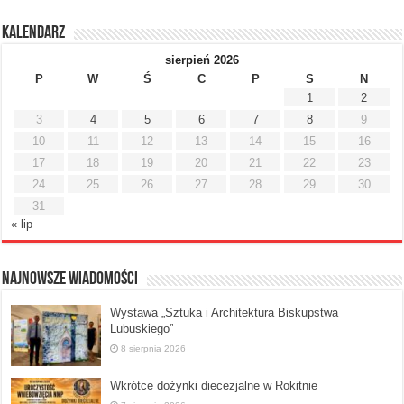
Kalendarz
sierpień 2026
P
W
Ś
C
P
S
N
1
2
3
4
5
6
7
8
9
10
11
12
13
14
15
16
17
18
19
20
21
22
23
24
25
26
27
28
29
30
31
« lip
Najnowsze Wiadomości
Wystawa „Sztuka i Architektura Biskupstwa
Lubuskiego”
8 sierpnia 2026
Wkrótce dożynki diecezjalne w Rokitnie