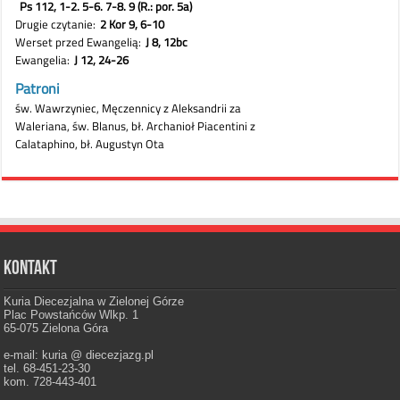
Kontakt
Kuria Diecezjalna w Zielonej Górze
Plac Powstańców Wlkp. 1
65-075 Zielona Góra
e-mail: kuria @ diecezjazg.pl
tel. 68-451-23-30
kom. 728-443-401