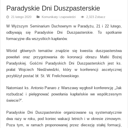
Paradyskie Dni Duszpasterskie
21 lutego 2020
Komunikaty i zapowiedzi
2,323 Zobacz
W Wyższym Seminarium Duchownym w Paradyżu, 21 i 22 lutego,
odbywają się Paradyskie Dni Duszpasterskie. To spotkanie
formacyjne dla wszystkich kapłanów.
Wśród głównych tematów znajdzie się kwestia duszpasterstwa
powołań oraz przygotowania do koronacji obrazu Matki Bożej
Paradyskiej. Gośćmi Paradyskich Dni Duszpasterskich jest ks.
prałat Wojciech Niedźwiedzki, który w konferencji ascetycznej
przybliżył postać bł. St. W. Frelichowskiego.
Natomiast ks. Antonio Panaro z Warszawy wygłosił konferencję „Jak
rozbudzać i pielęgnować powołania kapłańskie we współczesnym
świecie?”.
Paradyskie Dni Duszpasterskie organizowane są systematycznie
dwa razy w roku, pod koniec wakacji letnich i w okresie zimowym.
Poza tym, w ramach proponowanej przez diecezję stałej formacji,