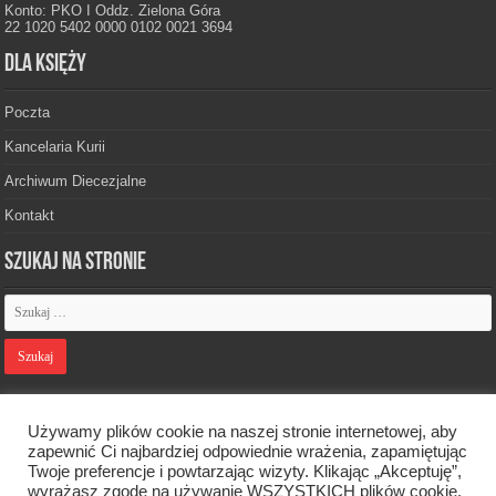
Konto: PKO I Oddz. Zielona Góra
22 1020 5402 0000 0102 0021 3694
Dla księży
Poczta
Kancelaria Kurii
Archiwum Diecezjalne
Kontakt
Szukaj na stronie
Polityka prywatności
Używamy plików cookie na naszej stronie internetowej, aby
zapewnić Ci najbardziej odpowiednie wrażenia, zapamiętując
Twoje preferencje i powtarzając wizyty. Klikając „Akceptuję”,
Designed by
Webdawid
wyrażasz zgodę na używanie WSZYSTKICH plików cookie.