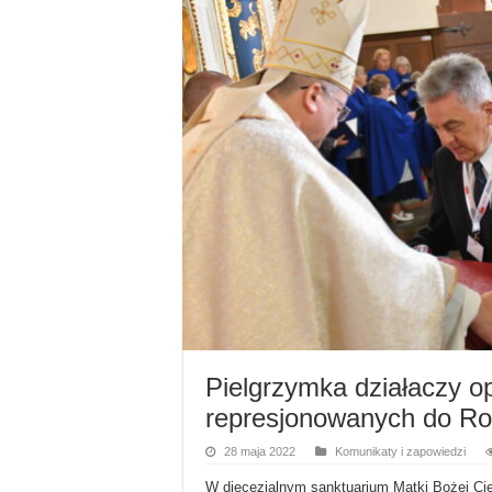
Pielgrzymka działaczy o
represjonowanych do Ro
28 maja 2022
Komunikaty i zapowiedzi
W diecezjalnym sanktuarium Matki Bożej Cier