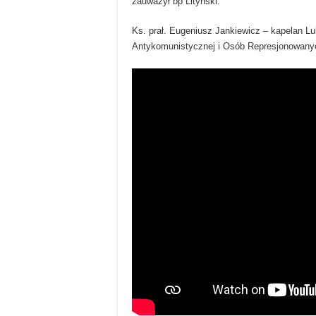
zauważył bp Lityński.
Ks. prał. Eugeniusz Jankiewicz – kapelan L
Antykomunistycznej i Osób Represjonowanyc