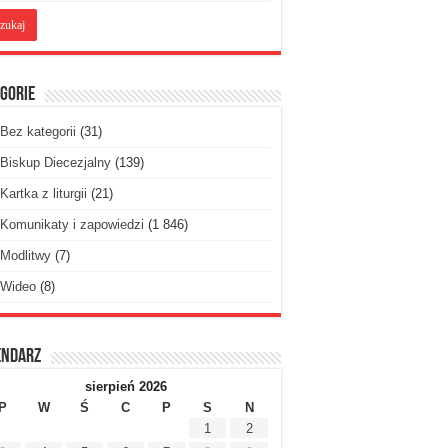
gorie
Bez kategorii
(31)
Biskup Diecezjalny
(139)
Kartka z liturgii
(21)
Komunikaty i zapowiedzi
(1 846)
Modlitwy
(7)
Wideo
(8)
endarz
sierpień 2026
P
W
Ś
C
P
S
N
1
2