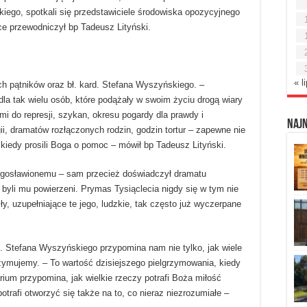
kiego, spotkali się przedstawiciele środowiska opozycyjnego
mce przewodniczył bp Tadeusz Lityński.
« l
ych pątników oraz bł. kard. Stefana Wyszyńskiego. –
la tak wielu osób, które podążały w swoim życiu drogą wiary
i do represji, szykan, okresu pogardy dla prawdy i
Naj
ii, dramatów rozłączonych rodzin, godzin tortur – zapewne nie
 kiedy prosili Boga o pomoc – mówił bp Tadeusz Lityński.
łogosławionemu – sam przecież doświadczył dramatu
 byli mu powierzeni. Prymas Tysiąclecia nigdy się w tym nie
y, uzupełniające te jego, ludzkie, tak często już wyczerpane
ł. Stefana Wyszyńskiego przypomina nam nie tylko, jak wiele
trzymujemy. – To wartość dzisiejszego pielgrzymowania, kiedy
rium przypomina, jak wielkie rzeczy potrafi Boża miłość
potrafi otworzyć się także na to, co nieraz niezrozumiałe –