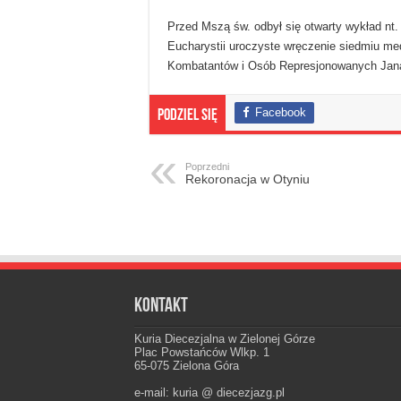
Przed Mszą św. odbył się otwarty wykład nt
Eucharystii uroczyste wręczenie siedmiu med
Kombatantów i Osób Represjonowanych Jan
Facebook
Podziel się
Poprzedni
Rekoronacja w Otyniu
Kontakt
Kuria Diecezjalna w Zielonej Górze
Plac Powstańców Wlkp. 1
65-075 Zielona Góra
e-mail: kuria @ diecezjazg.pl