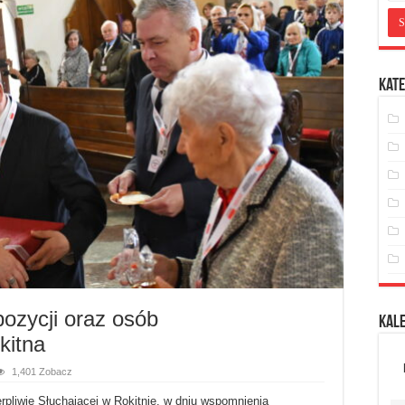
Kate
pozycji oraz osób
Kal
kitna
1,401 Zobacz
pliwie Słuchającej w Rokitnie, w dniu wspomnienia