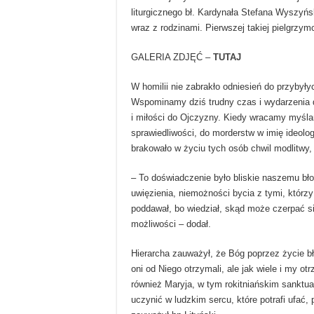
liturgicznego bł. Kardynała Stefana Wyszyńs
wraz z rodzinami. Pierwszej takiej pielgrzy
GALERIA ZDJĘĆ –
TUTAJ
W homilii nie zabrakło odniesień do przybył
Wspominamy dziś trudny czas i wydarzenia d
i miłości do Ojczyzny. Kiedy wracamy myślam
sprawiedliwości, do morderstw w imię ideolog
brakowało w życiu tych osób chwil modlitwy,
– To doświadczenie było bliskie naszemu b
uwięzienia, niemożności bycia z tymi, którzy
poddawał, bo wiedział, skąd może czerpać sił
możliwości – dodał.
Hierarcha zauważył, że Bóg poprzez życie b
oni od Niego otrzymali, ale jak wiele i my o
również Maryja, w tym rokitniańskim sanktua
uczynić w ludzkim sercu, które potrafi ufać, 