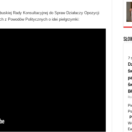
ubuskiej Rady Konsultacyjnej do Spraw Działaczy Opozycji
h z Powodów Politycznych o idei pielgrzymki:
Słow