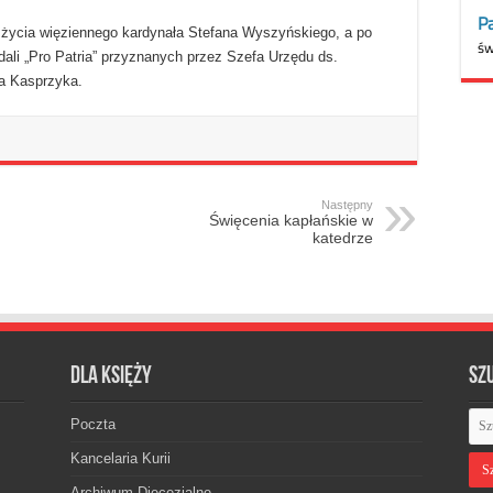
. życia więziennego kardynała Stefana Wyszyńskiego, a po
ali „Pro Patria” przyznanych przez Szefa Urzędu ds.
a Kasprzyka.
Następny
Święcenia kapłańskie w
katedrze
Dla księży
Sz
Poczta
Kancelaria Kurii
Archiwum Diecezjalne