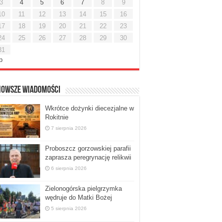
3
4
5
6
7
8
9
10
11
12
13
14
15
16
17
18
19
20
21
22
23
24
25
26
27
28
29
30
31
ip
nowsze Wiadomości
Wkrótce dożynki diecezjalne w
Rokitnie
7 sierpnia 2026
Proboszcz gorzowskiej parafii
zaprasza peregrynację relikwii
6 sierpnia 2026
Zielonogórska pielgrzymka
wędruje do Matki Bożej
5 sierpnia 2026