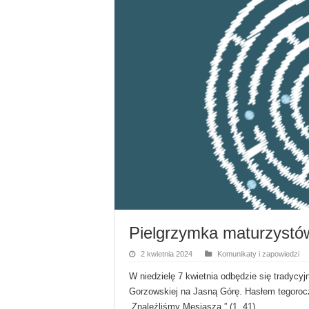
Pielgrzymka maturzystó
2 kwietnia 2024
Komunikaty i zapowiedzi
W niedzielę 7 kwietnia odbędzie się tradycy
Gorzowskiej na Jasną Górę. Hasłem tegorocz
„Znaleźliśmy Mesjasza.” (1, 41).