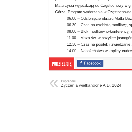
Maturzyści wyjeżdżają do Częstochowy w gru
Górze. Program wydarzenia w Częstochowie 
06.00 – Odsłonięcie obrazu Matki Boż
06.30 – Czas na osobistą modlitwę, s
08.00 – Blok modlitewno-konferencyjny
11.00 – Msza św. w bazylice jasnogórs
12.30 – Czas na posiłek i zwiedzanie
14.00 – Nabożeństwo w kaplicy cudow
Facebook
Podziel się
Poprzedni
Życzenia wielkanocne A.D. 2024