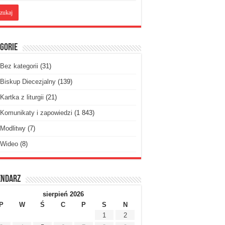
gorie
Bez kategorii
(31)
Biskup Diecezjalny
(139)
Kartka z liturgii
(21)
Komunikaty i zapowiedzi
(1 843)
Modlitwy
(7)
Wideo
(8)
endarz
sierpień 2026
P
W
Ś
C
P
S
N
1
2