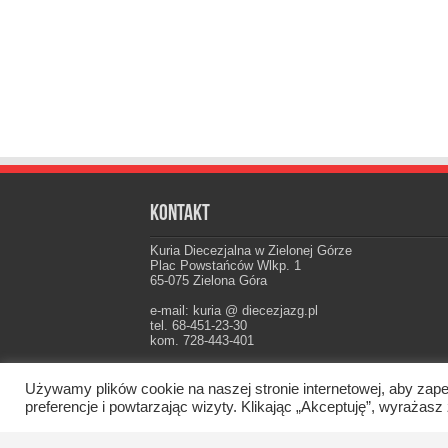
Kontakt
Kuria Diecezjalna w Zielonej Górze
Plac Powstańców Wlkp. 1
65-075 Zielona Góra
e-mail: kuria @ diecezjazg.pl
tel. 68-451-23-30
kom. 728-443-401
Konto: PKO I Oddz. Zielona Góra
22 1020 5402 0000 0102 0021 3694
Używamy plików cookie na naszej stronie internetowej, aby zape
preferencje i powtarzając wizyty. Klikając „Akceptuję”, wyraż