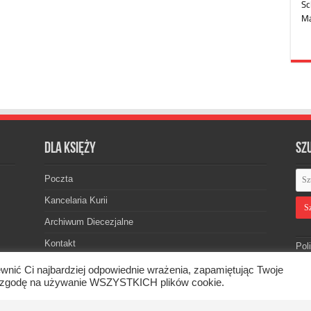
Dla księży
Sz
Poczta
Kancelaria Kurii
Archiwum Diecezjalne
Kontakt
Pol
wnić Ci najbardziej odpowiednie wrażenia, zapamiętując Twoje
asz zgodę na używanie WSZYSTKICH plików cookie.