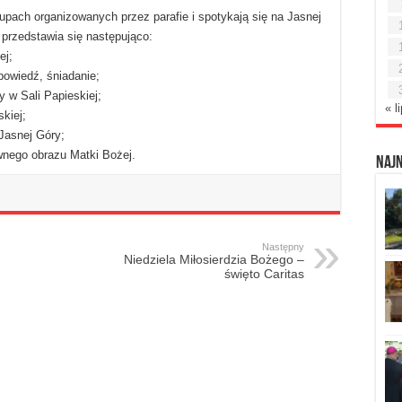
pach organizowanych przez parafie i spotykają się na Jasnej
przedstawia się następująco:
ej;
powiedź, śniadanie;
 w Sali Papieskiej;
« l
kiej;
 Jasnej Góry;
nego obrazu Matki Bożej.
Naj
Następny
Niedziela Miłosierdzia Bożego –
święto Caritas