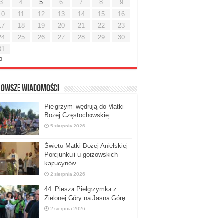
3
4
5
6
7
8
9
10
11
12
13
14
15
16
17
18
19
20
21
22
23
24
25
26
27
28
29
30
31
ip
nowsze Wiadomości
Pielgrzymi wędrują do Matki
Bożej Częstochowskiej
5 sierpnia 2026
Święto Matki Bożej Anielskiej
Porcjunkuli u gorzowskich
kapucynów
2 sierpnia 2026
44. Piesza Pielgrzymka z
Zielonej Góry na Jasną Górę
2 sierpnia 2026