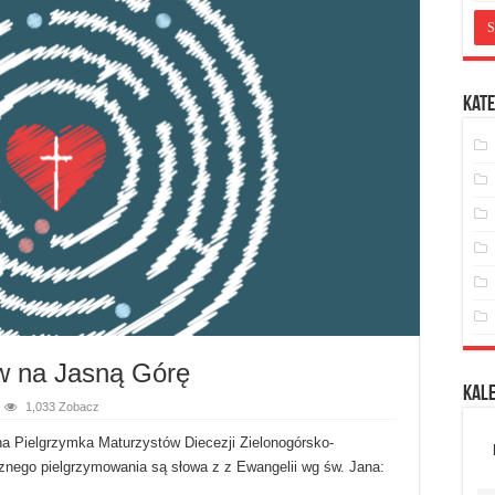
Kate
w na Jasną Górę
Kal
1,033 Zobacz
jna Pielgrzymka Maturzystów Diecezji Zielonogórsko-
nego pielgrzymowania są słowa z z Ewangelii wg św. Jana: