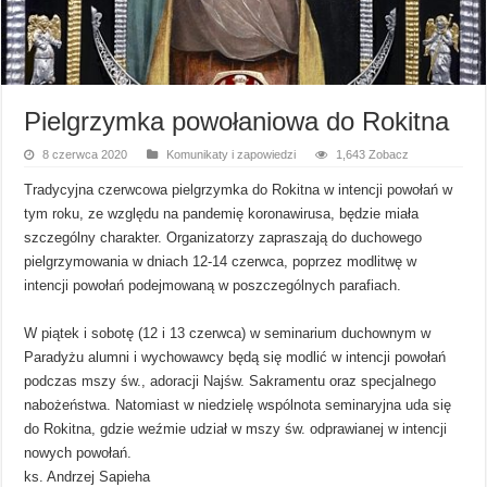
Pielgrzymka powołaniowa do Rokitna
8 czerwca 2020
Komunikaty i zapowiedzi
1,643 Zobacz
Tradycyjna czerwcowa pielgrzymka do Rokitna w intencji powołań w
tym roku, ze względu na pandemię koronawirusa, będzie miała
szczególny charakter. Organizatorzy zapraszają do duchowego
pielgrzymowania w dniach 12-14 czerwca, poprzez modlitwę w
intencji powołań podejmowaną w poszczególnych parafiach.
W piątek i sobotę (12 i 13 czerwca) w seminarium duchownym w
Paradyżu alumni i wychowawcy będą się modlić w intencji powołań
podczas mszy św., adoracji Najśw. Sakramentu oraz specjalnego
nabożeństwa. Natomiast w niedzielę wspólnota seminaryjna uda się
do Rokitna, gdzie weźmie udział w mszy św. odprawianej w intencji
nowych powołań.
ks. Andrzej Sapieha