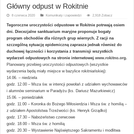
Główny odpust w Rokitnie
8 czerwca 2020
Komunikaty i zapowiedzi
2,918 Zobacz
Tegoroczne uroczystości odpustowe w Rokitnie potrwają osiem
dni. Diecezjalne sanktuarium maryjne proponuje bogaty
program obchodów dla różnych grup wiernych. Z racji na
szczególną sytuację epidemiczną zaprasza jednak również do
duchowej łączności i korzystania z transmisji wszystkich
wydarzeń odpustowych na stronie internetowej
www.rokitno.org
.
Planowany przebieg uroczystości odpustowych (wszystkie
wydarzenia będą miały miejsce w bazylice rokitniańskiej):
14.06. – niedziela
godz. 12.00 – Msza św. w intencji powołań z udziałem wychowawców
i alumnów seminarium w Paradyżu (ks. Dariusz Mazurkiewicz)
15.06. – poniedziałek
godz. 11.00 – Koronka do Bożego Miłosierdzia i Msza św. z homilią –
z udziałem Apostolstwa Trzeźwości (ks. Henryk Grządko)
godz. 17.30 – Nabożeństwo czerwcowe
godz. 18.00 – Msza św. z homilią
godz. 20.30 – Wystawienie Najświętszego Sakramentu i modlitwa