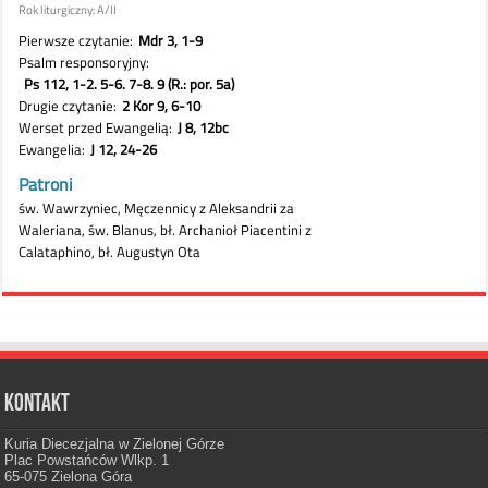
Kontakt
Kuria Diecezjalna w Zielonej Górze
Plac Powstańców Wlkp. 1
65-075 Zielona Góra