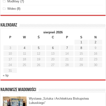
Modlitwy
(7)
Wideo
(8)
Kalendarz
sierpień 2026
P
W
Ś
C
P
S
N
1
2
3
4
5
6
7
8
9
10
11
12
13
14
15
16
17
18
19
20
21
22
23
24
25
26
27
28
29
30
31
« lip
Najnowsze Wiadomości
Wystawa „Sztuka i Architektura Biskupstwa
Lubuskiego”