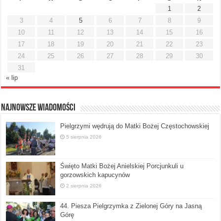
1
2
3
4
5
6
7
8
9
10
11
12
13
14
15
16
17
18
19
20
21
22
23
24
25
26
27
28
29
30
31
« lip
Najnowsze Wiadomości
Pielgrzymi wędrują do Matki Bożej Częstochowskiej
5 sierpnia 2026
Święto Matki Bożej Anielskiej Porcjunkuli u
gorzowskich kapucynów
2 sierpnia 2026
44. Piesza Pielgrzymka z Zielonej Góry na Jasną
Górę