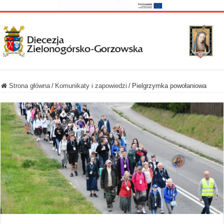
Strona główna
/
Komunikaty i zapowiedzi
/
Pielgrzymka powołaniowa