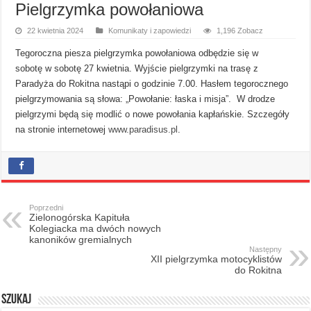
Pielgrzymka powołaniowa
22 kwietnia 2024
Komunikaty i zapowiedzi
1,196 Zobacz
Tegoroczna piesza pielgrzymka powołaniowa
odbędzie się w
sobotę w sobotę 27 kwietnia. Wyjście pielgrzymki na trasę z
Paradyża do Rokitna nastąpi o godzinie 7.00. Hasłem tegorocznego
pielgrzymowania są słowa: „Powołanie: łaska i misja”. W drodze
pielgrzymi będą się modlić o nowe powołania kapłańskie. Szczegóły
na stronie internetowej
www.paradisus.pl
.
Poprzedni
Zielonogórska Kapituła
Kolegiacka ma dwóch nowych
kanoników gremialnych
Następny
XII pielgrzymka motocyklistów
do Rokitna
Szukaj