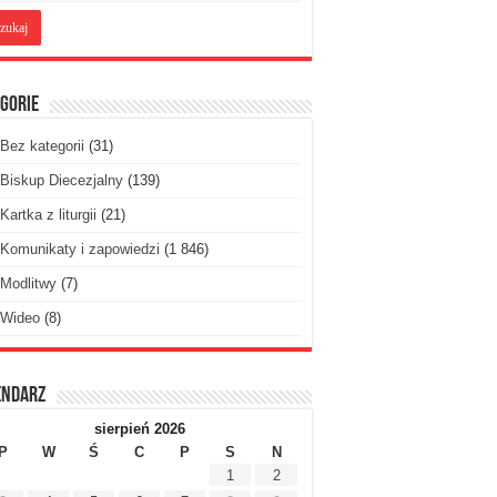
gorie
Bez kategorii
(31)
Biskup Diecezjalny
(139)
Kartka z liturgii
(21)
Komunikaty i zapowiedzi
(1 846)
Modlitwy
(7)
Wideo
(8)
endarz
sierpień 2026
P
W
Ś
C
P
S
N
1
2