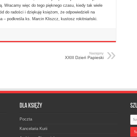
ią. Wracamy więc do tego pięknego czasu, kiedy tak wiele
d do radości i dziękuję księżom, że odpowiedzieli na
a – podkreśla ks. Marcin Kliszcz, kustosz rokitniański.
Następny
XXIII Dzień Papieski
Dla księży
Sz
Poczta
Kancelaria Kurii