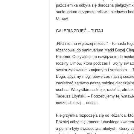
października odbyła się doroczna pielgrzym
sanktuarium otrzymało relikwie niedawno bea
Ulmów.
GALERIA ZDJĘĆ –
TUTAJ
„Nikt nie ma większej miłości” – to hasło teg
różańcowej do sanktuarium Matki Bożej Cierp
Rokitnie. Oczywiście to nawiązanie do nied
rodziny Ulmów, która podczas II wojny świato
swoim żydowskim znajomym i sąsiadom. – T
Boga, abyśmy mogli powierzać naszą codz
zawierzać zarówno naszą rodzinę diecezjalną
osobna. Wszystkie nadzieje, radości, ale ta
Tadeusz Lityński. – Potrzebujemy tej wstawi
naszej diecezji – dodaje.
Pielgrzymka rozpoczęła się od Różańca, któ
Później odbył się koncert lubuskiego kwartet
a po nim były świadectwa młodych, którzy z