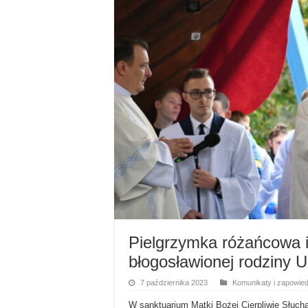
Pielgrzymka różańcowa i
błogosławionej rodziny 
7 października 2023
Komunikaty i zapowied
W sanktuarium Matki Bożej Cierpliwie Słucha