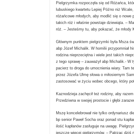
Pielgrzymka rozpoczęła się od Różańca, któr
lubuskiego kwartetu Lepiej Późno niż Wcale,
różańcowe młodych, aby modlić się o nowe po
takich róż i właśnie powstaje dziewiąta. – M
róż. – Jesteśmy tu, aby pokazać, że młody K
Głównym punktem pielgrzymki była Msza św.
abp Józef Michalik. W homilii przypomniał h
rodzina nieprzeciętna i wiele jest takich ni
z tego sprawę – zauważył abp Michalik.- W
pacierz to droga do umocnienia wiary. Tam t
przez Józefa Ulmę słowa o miłosiernym Samar
zastosować w życiu wobec obcego, który po
Kaznodzieja zachęcił też rodziny, aby raze
Przedziwna w swojej prostocie i głębi zaraze
Mszę koncelebrował nie tylko ordynariusz die
bp senior Paweł Socha oraz ponad stu kapłanó
ilość kapłanów zasługuje na uwagę. Pielgrzy
jeszcze więcej pielgrzymów. – Patrząc dziś n