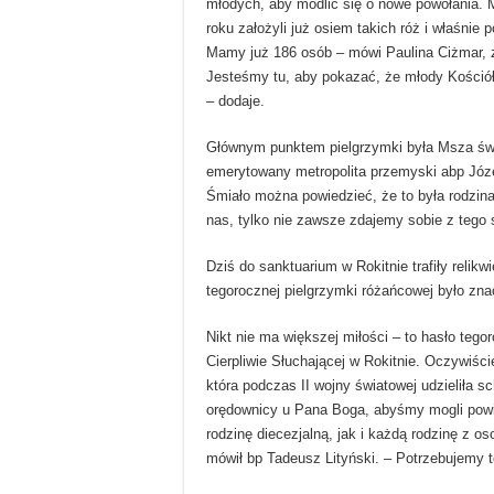
młodych, aby modlić się o nowe powołania. 
roku założyli już osiem takich róż i właśnie 
Mamy już 186 osób – mówi Paulina Ciżmar, ze
Jesteśmy tu, aby pokazać, że młody Kościół
– dodaje.
Głównym punktem pielgrzymki była Msza św.
emerytowany metropolita przemyski abp Józef
Śmiało można powiedzieć, że to była rodzina 
nas, tylko nie zawsze zdajemy sobie z tego 
Dziś do sanktuarium w Rokitnie trafiły relik
tegorocznej pielgrzymki różańcowej było zna
Nikt nie ma większej miłości – to hasło teg
Cierpliwie Słuchającej w Rokitnie. Oczywiśc
która podczas II wojny światowej udzieliła
orędownicy u Pana Boga, abyśmy mogli pow
rodzinę diecezjalną, jak i każdą rodzinę z o
mówił bp Tadeusz Lityński. – Potrzebujemy t