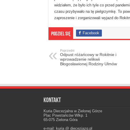
widziałem, że było ich tyle co przed pandem
czasu przybywało na tę pielgrzymkę. To powó
zaproszenie i zorganizowali wyjazd do Rokitn
Facebook
Podziel się
Poprzedni
Odpust różańcowy w Rokitnie i
wprowadzenie relikwii
Błogosławionej Rodziny Ulmów
Kontakt
Kuria Diecezjalna w Zielonej Górze
Plac Powstańców Wlkp. 1
65-075 Zielona Góra
e-mail: kuria @ diecezjazg.pl