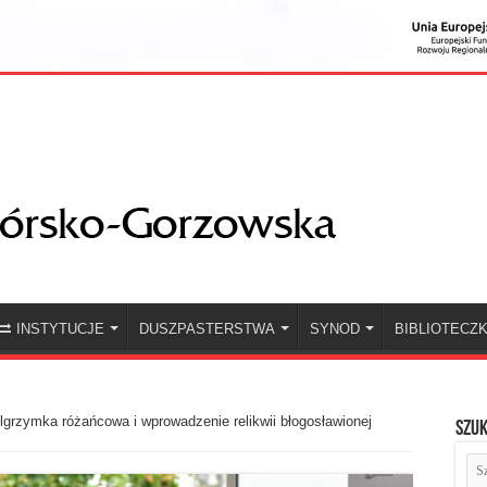
INSTYTUCJE
DUSZPASTERSTWA
SYNOD
BIBLIOTECZ
lgrzymka różańcowa i wprowadzenie relikwii błogosławionej
Szuk