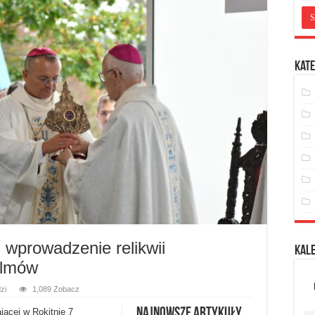
Kate
 wprowadzenie relikwii
Kal
Ulmów
zi
1,089 Zobacz
Najnowsze artykuły
jącej w Rokitnie 7