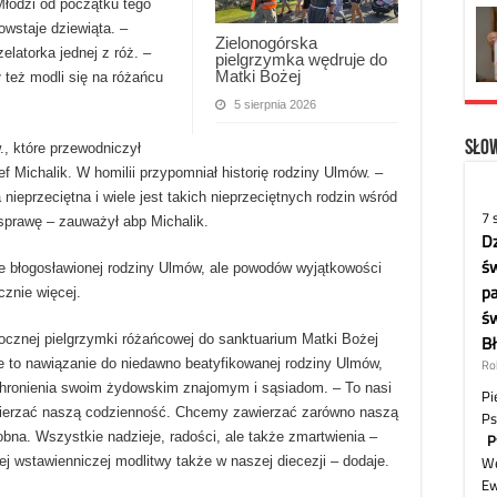
Młodzi od początku tego
powstaje dziewiąta. –
Zielonogórska
latorka jednej z róż. –
pielgrzymka wędruje do
Matki Bożej
 też modli się na różańcu
5 sierpnia 2026
Słow
, które przewodniczył
 Michalik. W homilii przypomniał historię rodziny Ulmów. –
nieprzeciętna i wiele jest takich nieprzeciętnych rodzin wśród
sprawę – zauważył abp Michalik.
wie błogosławionej rodziny Ulmów, ale powodów wyjątkowości
cznie więcej.
orocznej pielgrzymki różańcowej do sanktuarium Matki Bożej
ie to nawiązanie do niedawno beatyfikowanej rodziny Ulmów,
 schronienia swoim żydowskim znajomym i sąsiadom. – To nasi
ierzać naszą codzienność. Chcemy zawierzać zarówno naszą
sobna. Wszystkie nadzieje, radości, ale także zmartwienia –
ej wstawienniczej modlitwy także w naszej diecezji – dodaje.