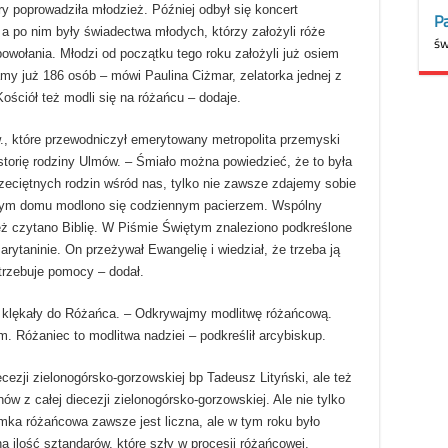
y poprowadziła młodzież. Później odbył się koncert
 a po nim były świadectwa młodych, którzy założyli róże
wołania. Młodzi od początku tego roku założyli już osiem
amy już 186 osób – mówi Paulina Ciżmar, zelatorka jednej z
ościół też modli się na różańcu – dodaje.
, które przewodniczył emerytowany metropolita przemyski
istorię rodziny Ulmów. – Śmiało można powiedzieć, że to była
eprzeciętnych rodzin wśród nas, tylko nie zawsze zdajemy sobie
 tym domu modlono się codziennym pacierzem. Wspólny
eż czytano Biblię. W Piśmie Świętym znaleziono podkreślone
ytaninie. On przeżywał Ewangelię i wiedział, że trzeba ją
trzebuje pomocy – dodał.
m klękały do Różańca. – Odkrywajmy modlitwę różańcową.
m. Różaniec to modlitwa nadziei – podkreślił arcybiskup.
cezji zielonogórsko-gorzowskiej bp Tadeusz Lityński, ale też
w z całej diecezji zielonogórsko-gorzowskiej. Ale nie tylko
mka różańcowa zawsze jest liczna, ale w tym roku było
a ilość sztandarów, które szły w procesji różańcowej,