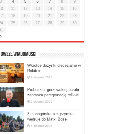
3
4
5
6
7
8
9
10
11
12
13
14
15
16
17
18
19
20
21
22
23
24
25
26
27
28
29
30
31
ip
nowsze Wiadomości
Wkrótce dożynki diecezjalne w
Rokitnie
7 sierpnia 2026
Proboszcz gorzowskiej parafii
zaprasza peregrynację relikwii
6 sierpnia 2026
Zielonogórska pielgrzymka
wędruje do Matki Bożej
5 sierpnia 2026