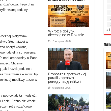
ka różańcowa. Tego dnia
tyfikowanej rodziny
« l
Wkrótce dożynki
diecezjalne w Rokitnie
orocznej pielgrzymki
7 sierpnia 2026
liwie Słuchającej w
Naj
awno beatyfikowanej
wej udzieliła schronienia
o nasi orędownicy u Pana
ienność. Chcemy
, jak i każdą rodzinę z
Proboszcz gorzowskiej
kże zmartwienia – mówił bp
parafii zaprasza
enniczej modlitwy także w
peregrynację relikwii
6 sierpnia 2026
ry poprowadziła młodzież.
u Lepiej Późno niż Wcale,
ałożyli róże różańcowe