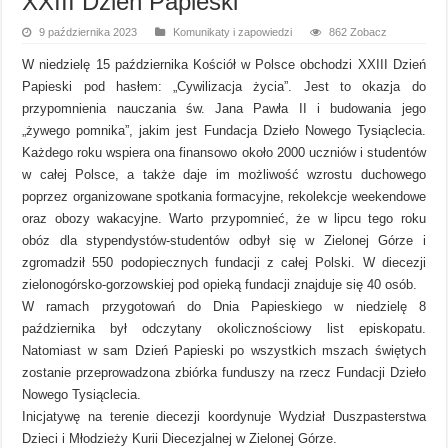
XXIII Dzień Papieski
9 października 2023
Komunikaty i zapowiedzi
862 Zobacz
W niedzielę 15 października Kościół w Polsce obchodzi XXIII Dzień
Papieski pod hasłem: „Cywilizacja życia”. Jest to okazja do
przypomnienia nauczania św. Jana Pawła II i budowania jego
„żywego pomnika”, jakim jest Fundacja Dzieło Nowego Tysiąclecia.
Każdego roku wspiera ona finansowo około 2000 uczniów i studentów
w całej Polsce, a także daje im możliwość wzrostu duchowego
poprzez organizowane spotkania formacyjne, rekolekcje weekendowe
oraz obozy wakacyjne. Warto przypomnieć, że w lipcu tego roku
obóz dla stypendystów-studentów odbył się w Zielonej Górze i
zgromadził 550 podopiecznych fundacji z całej Polski. W diecezji
zielonogórsko-gorzowskiej pod opieką fundacji znajduje się 40 osób.
W ramach przygotowań do Dnia Papieskiego w niedzielę 8
października był odczytany okolicznościowy list episkopatu.
Natomiast w sam Dzień Papieski po wszystkich mszach świętych
zostanie przeprowadzona zbiórka funduszy na rzecz Fundacji Dzieło
Nowego Tysiąclecia.
Inicjatywę na terenie diecezji koordynuje Wydział Duszpasterstwa
Dzieci i Młodzieży Kurii Diecezjalnej w Zielonej Górze.