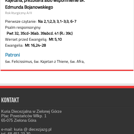
Kontakt
Kuria Diecezjalna w Zielonej Górze
Plac Powstańców Wlkp. 1
65-075 Zielona Góra
e-mail: kuria @ diecezjazg.pl
tel. 68-451-23-30