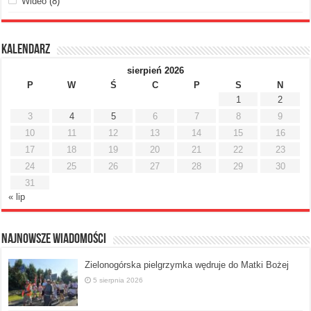
Wideo
(8)
Kalendarz
sierpień 2026
P
W
Ś
C
P
S
N
1
2
3
4
5
6
7
8
9
10
11
12
13
14
15
16
17
18
19
20
21
22
23
24
25
26
27
28
29
30
31
« lip
Najnowsze Wiadomości
Zielonogórska pielgrzymka wędruje do Matki Bożej
5 sierpnia 2026