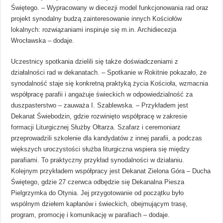
Świętego. – Wypracowany w diecezji model funkcjonowania rad oraz
projekt synodalny budzą zainteresowanie innych Kościołów
lokalnych: rozwiązaniami inspiruje się m.in. Archidiecezja
Wrocławska – dodaje.
Uczestnicy spotkania dzielili się także doświadczeniami z
działalności rad w dekanatach. – Spotkanie w Rokitnie pokazało, że
synodalność staje się konkretną praktyką życia Kościoła, wzmacnia
współpracę parafii i angażuje świeckich w odpowiedzialność za
duszpasterstwo – zauważa I. Szablewska. – Przykładem jest
Dekanat Świebodzin, gdzie rozwinięto współpracę w zakresie
formacji Liturgicznej Służby Ołtarza. Szafarz i ceremoniarz
przeprowadzili szkolenie dla kandydatów z innej parafii, a podczas
większych uroczystości służba liturgiczna wspiera się między
parafiami. To praktyczny przykład synodalności w działaniu.
Kolejnym przykładem współpracy jest Dekanat Zielona Góra – Ducha
Świętego, gdzie 27 czerwca odbędzie się Dekanalna Piesza
Pielgrzymka do Otynia. Jej przygotowanie od początku było
wspólnym dziełem kapłanów i świeckich, obejmującym trasę,
program, promocję i komunikację w parafiach – dodaje.