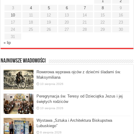
1
2
3
4
5
6
7
8
9
10
11
12
13
14
15
16
17
18
19
20
21
22
23
24
25
26
27
28
29
30
31
« lip
Najnowsze Wiadomości
Rowerowa wyprawa ojców z dziećmi śladami św.
Maksymiliana
10 sierpnia 2026
Peregrynacja św. Teresy od Dzieciątka Jezus i jej
świętych rodziców
10 sierpnia 2026
Wystawa „Sztuka i Architektura Biskupstwa
Lubuskiego”
8 sierpnia 2026