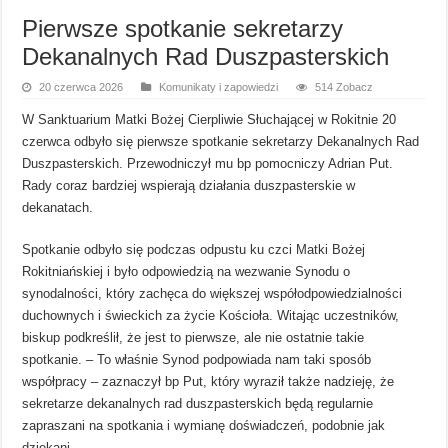
Pierwsze spotkanie sekretarzy
Dekanalnych Rad Duszpasterskich
20 czerwca 2026
Komunikaty i zapowiedzi
514 Zobacz
W Sanktuarium Matki Bożej Cierpliwie Słuchającej w Rokitnie 20
czerwca odbyło się pierwsze spotkanie sekretarzy Dekanalnych Rad
Duszpasterskich. Przewodniczył mu bp pomocniczy Adrian Put.
Rady coraz bardziej wspierają działania duszpasterskie w
dekanatach.
Spotkanie odbyło się podczas odpustu ku czci Matki Bożej
Rokitniańskiej i było odpowiedzią na wezwanie Synodu o
synodalności, który zachęca do większej współodpowiedzialności
duchownych i świeckich za życie Kościoła. Witając uczestników,
biskup podkreślił, że jest to pierwsze, ale nie ostatnie takie
spotkanie. – To właśnie Synod podpowiada nam taki sposób
współpracy – zaznaczył bp Put, który wyraził także nadzieję, że
sekretarze dekanalnych rad duszpasterskich będą regularnie
zapraszani na spotkania i wymianę doświadczeń, podobnie jak
dziekani.