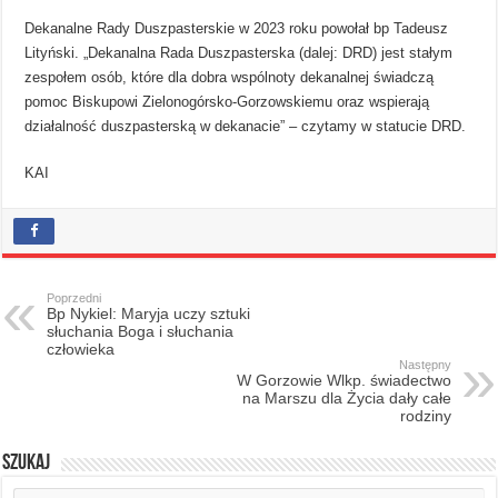
Dekanalne Rady Duszpasterskie w 2023 roku powołał bp Tadeusz
Lityński. „Dekanalna Rada Duszpasterska (dalej: DRD) jest stałym
zespołem osób, które dla dobra wspólnoty dekanalnej świadczą
pomoc Biskupowi Zielonogórsko-Gorzowskiemu oraz wspierają
działalność duszpasterską w dekanacie” – czytamy w statucie DRD.
KAI
Poprzedni
Bp Nykiel: Maryja uczy sztuki
słuchania Boga i słuchania
człowieka
Następny
W Gorzowie Wlkp. świadectwo
na Marszu dla Życia dały całe
rodziny
Szukaj