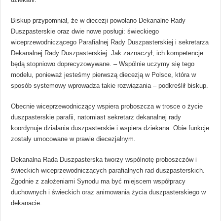
Biskup przypomniał, że w diecezji powołano Dekanalne Rady
Duszpasterskie oraz dwie nowe posługi: świeckiego
wiceprzewodniczącego Parafialnej Rady Duszpasterskiej i sekretarza
Dekanalnej Rady Duszpasterskiej. Jak zaznaczył, ich kompetencje
będą stopniowo doprecyzowywane. – Wspólnie uczymy się tego
modelu, ponieważ jesteśmy pierwszą diecezją w Polsce, która w
sposób systemowy wprowadza takie rozwiązania – podkreślił biskup.
Obecnie wiceprzewodniczący wspiera proboszcza w trosce o życie
duszpasterskie parafii, natomiast sekretarz dekanalnej rady
koordynuje działania duszpasterskie i wspiera dziekana. Obie funkcje
zostały umocowane w prawie diecezjalnym.
Dekanalna Rada Duszpasterska tworzy wspólnotę proboszczów i
świeckich wiceprzewodniczących parafialnych rad duszpasterskich.
Zgodnie z założeniami Synodu ma być miejscem współpracy
duchownych i świeckich oraz animowania życia duszpasterskiego w
dekanacie.