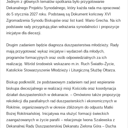
Jednym z głównych tematów spotkania było przygotowanie
Dekanalnego Projektu Synodalnego, który każda rada ma opracować
do 5 stycznia 2027 roku. Podstawą są Dokument końcowy XVI
Zgromadzenia Synodu Biskupów oraz list kard. Mario Grecha. Na ich
podstawie rady przygotują plan wdrażania synodalności i propozycje
inicjatyw dla diecezji.
Drugim zadaniem będzie diagnoza duszpasterstwa młodzieży. Rady
mają przygotować wykaz inicjatyw i wydarzeń dla młodych,
programów formacyjnych oraz osób odpowiedzialnych za ich
realizację. Wśród środowisk wskazano m.in. Ruch Światło–Życie,
Katolickie Stowarzyszenie Młodzieży i Liturgiczną Służbę Ołtarza.
Biskup podkreślił, że podstawowym zadaniem rad jest wspieranie
biskupa diecezjalnego w realizacji misji Kościoła oraz koordynacja
działań duszpasterskich w dekanacie. – Omówiono także propozycję
rekolekcji dla parafialnych rad duszpasterskich i ekonomicznych w
Rokitnie, organizowanych w okresie zbliżonym do odpustu Matki
Bożej Rokitniańskiej. Inicjatywa ma służyć formacji świeckich
zaangażowanych w życie parafii – relacjonuje Iwona Szalewska z
Dekanalnej Rady Duszpasterskiej Dekanatu Zielona Góra – Ducha