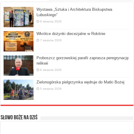
Wystawa „Sztuka i Architektura Biskupstwa
Lubuskiego”
8 sierpnia 2026
Wkrótce dożynki diecezjalne w Rokitnie
7 sierpnia 2026
Proboszcz gorzowskiej parafii zaprasza peregrynację
relikwii
6 sierpnia 2026
Zielonogórska pielgrzymka wędruje do Matki Bożej
5 sierpnia 2026
Słowo Boże na dziś