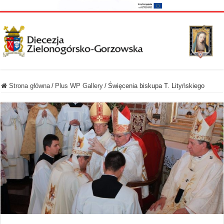
Strona główna
/
Plus WP Gallery
/
Święcenia biskupa T. Lityńskiego