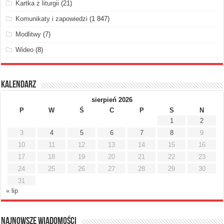
Kartka z liturgii
(21)
Komunikaty i zapowiedzi
(1 847)
Modlitwy
(7)
Wideo
(8)
Kalendarz
sierpień 2026
P
W
Ś
C
P
S
N
1
2
3
4
5
6
7
8
9
10
11
12
13
14
15
16
17
18
19
20
21
22
23
24
25
26
27
28
29
30
31
« lip
Najnowsze Wiadomości