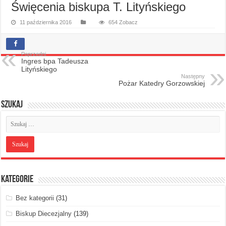
Święcenia biskupa T. Lityńskiego
11 października 2016
654 Zobacz
Poprzedni
Ingres bpa Tadeusza
Lityńskiego
Następny
Pożar Katedry Gorzowskiej
Szukaj
Kategorie
Bez kategorii
(31)
Biskup Diecezjalny
(139)