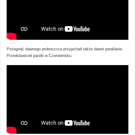
Pożegnać dawnego proboszcza przyjechali także dawni parafianie.
Przedstawiciel parafii w Czerwieńsku: