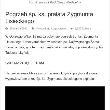
Fot. Krzysztof Król /Gość Niedzielny
Pogrzeb śp. ks. prałata Zygmunta
Lisieckiego
18 marca 2021
Komunikaty i zapowiedzi
3,133 Zobacz
W Gorzowie Wlkp. 18 marca odbył się pogrzeb śp. ks. Zygmunta
Lisieckiego. Uroczystościom w kościele pw. Najświętszego Serca
Pana Jezusa, a potem na cmentarzu komunalnym przewodniczył bp
Tadeusz Lityński.
GALERIA ZDJĘĆ –
TUTAJ
Na zakończenie Mszy św. bp Tadeusz Lityński przytoczył słowa
wypowiedziane przez śp. ks. Zygmunta Lisieckiego w szpitalu: