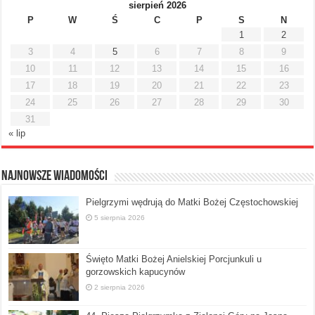
sierpień 2026
P
W
Ś
C
P
S
N
1
2
3
4
5
6
7
8
9
10
11
12
13
14
15
16
17
18
19
20
21
22
23
24
25
26
27
28
29
30
31
« lip
Najnowsze Wiadomości
Pielgrzymi wędrują do Matki Bożej Częstochowskiej
5 sierpnia 2026
Święto Matki Bożej Anielskiej Porcjunkuli u
gorzowskich kapucynów
2 sierpnia 2026