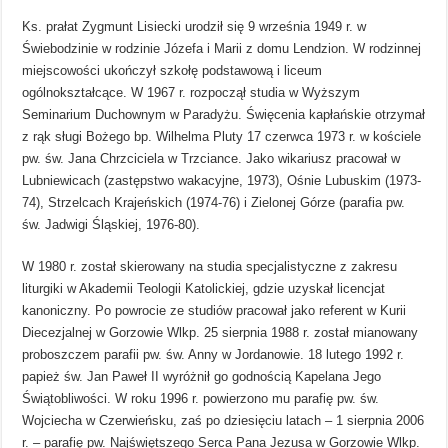
Ks. prałat Zygmunt Lisiecki urodził się 9 września 1949 r. w
Świebodzinie w rodzinie Józefa i Marii z domu Lendzion. W rodzinnej
miejscowości ukończył szkołę podstawową i liceum
ogólnokształcące. W 1967 r. rozpoczął studia w Wyższym
Seminarium Duchownym w Paradyżu. Święcenia kapłańskie otrzymał
z rąk sługi Bożego bp. Wilhelma Pluty 17 czerwca 1973 r. w kościele
pw. św. Jana Chrzciciela w Trzciance. Jako wikariusz pracował w
Lubniewicach (zastępstwo wakacyjne, 1973), Ośnie Lubuskim (1973-
74), Strzelcach Krajeńskich (1974-76) i Zielonej Górze (parafia pw.
św. Jadwigi Śląskiej, 1976-80).
W 1980 r. został skierowany na studia specjalistyczne z zakresu
liturgiki w Akademii Teologii Katolickiej, gdzie uzyskał licencjat
kanoniczny. Po powrocie ze studiów pracował jako referent w Kurii
Diecezjalnej w Gorzowie Wlkp. 25 sierpnia 1988 r. został mianowany
proboszczem parafii pw. św. Anny w Jordanowie. 18 lutego 1992 r.
papież św. Jan Paweł II wyróżnił go godnością Kapelana Jego
Świątobliwości. W roku 1996 r. powierzono mu parafię pw. św.
Wojciecha w Czerwieńsku, zaś po dziesięciu latach – 1 sierpnia 2006
r. – parafię pw. Najświętszego Serca Pana Jezusa w Gorzowie Wlkp.