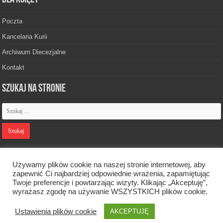
Poczta
Kancelaria Kurii
Archiwum Diecezjalne
Kontakt
Szukaj na stronie
Polityka prywatności
Używamy plików cookie na naszej stronie internetowej, aby
zapewnić Ci najbardziej odpowiednie wrażenia, zapamiętując
Twoje preferencje i powtarzając wizyty. Klikając „Akceptuję”,
Designed by
Webdawid
wyrażasz zgodę na używanie WSZYSTKICH plików cookie.
Ustawienia plików cookie
AKCEPTUJĘ
Oficjalna strona Diecezji Zielonogórsko-Gorzowskiej. © 2026. Wszelkie
prawa zastrzeżone.