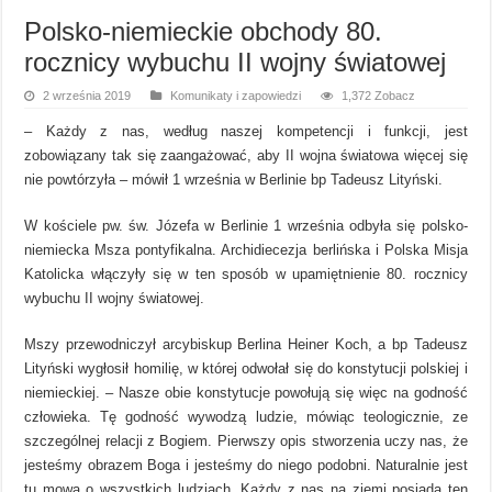
Polsko-niemieckie obchody 80.
rocznicy wybuchu II wojny światowej
2 września 2019
Komunikaty i zapowiedzi
1,372 Zobacz
– Każdy z nas, według naszej kompetencji i funkcji, jest
zobowiązany tak się zaangażować, aby II wojna światowa więcej się
nie powtórzyła – mówił 1 września w Berlinie bp Tadeusz Lityński.
W kościele pw. św. Józefa w Berlinie 1 września odbyła się polsko-
niemiecka Msza pontyfikalna. Archidiecezja berlińska i Polska Misja
Katolicka włączyły się w ten sposób w upamiętnienie 80. rocznicy
wybuchu II wojny światowej.
Mszy przewodniczył arcybiskup Berlina Heiner Koch, a bp Tadeusz
Lityński wygłosił homilię, w której odwołał się do konstytucji polskiej i
niemieckiej. – Nasze obie konstytucje powołują się więc na godność
człowieka. Tę godność wywodzą ludzie, mówiąc teologicznie, ze
szczególnej relacji z Bogiem. Pierwszy opis stworzenia uczy nas, że
jesteśmy obrazem Boga i jesteśmy do niego podobni. Naturalnie jest
tu mowa o wszystkich ludziach. Każdy z nas na ziemi posiada ten