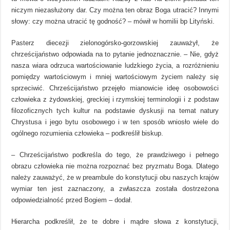
niczym niezasłużony dar. Czy można ten obraz Boga utracić? Innymi
słowy: czy można utracić tę godność? – mówił w homilii bp Lityński.
Pasterz diecezji zielonogórsko-gorzowskiej zauważył, że
chrześcijaństwo odpowiada na to pytanie jednoznacznie. – Nie, gdyż
nasza wiara odrzuca wartościowanie ludzkiego życia, a rozróżnieniu
pomiędzy wartościowym i mniej wartościowym życiem należy się
sprzeciwić. Chrześcijaństwo przejęło mianowicie ideę osobowości
człowieka z żydowskiej, greckiej i rzymskiej terminologii i z podstaw
filozoficznych tych kultur na podstawie dyskusji na temat natury
Chrystusa i jego bytu osobowego i w ten sposób wniosło wiele do
ogólnego rozumienia człowieka – podkreślił biskup.
– Chrześcijaństwo podkreśla do tego, że prawdziwego i pełnego
obrazu człowieka nie można rozpoznać bez pryzmatu Boga. Dlatego
należy zauważyć, że w preambule do konstytucji obu naszych krajów
wymiar ten jest zaznaczony, a zwłaszcza została dostrzeżona
odpowiedzialność przed Bogiem – dodał.
Hierarcha podkreślił, że te dobre i mądre słowa z konstytucji,