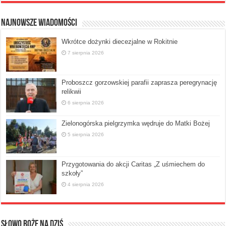
Najnowsze Wiadomości
Wkrótce dożynki diecezjalne w Rokitnie
7 sierpnia 2026
Proboszcz gorzowskiej parafii zaprasza peregrynację
relikwii
6 sierpnia 2026
Zielonogórska pielgrzymka wędruje do Matki Bożej
5 sierpnia 2026
Przygotowania do akcji Caritas „Z uśmiechem do
szkoły”
4 sierpnia 2026
Słowo Boże na dziś