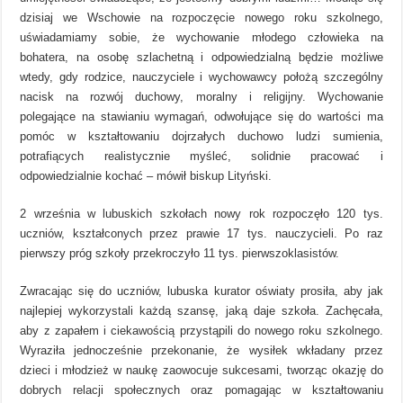
dzisiaj we Wschowie na rozpoczęcie nowego roku szkolnego,
uświadamiamy sobie, że wychowanie młodego człowieka na
bohatera, na osobę szlachetną i odpowiedzialną będzie możliwe
wtedy, gdy rodzice, nauczyciele i wychowawcy położą szczególny
nacisk na rozwój duchowy, moralny i religijny. Wychowanie
polegające na stawianiu wymagań, odwołujące się do wartości ma
pomóc w kształtowaniu dojrzałych duchowo ludzi sumienia,
potrafiących realistycznie myśleć, solidnie pracować i
odpowiedzialnie kochać – mówił biskup Lityński.
2 września w lubuskich szkołach nowy rok rozpoczęło 120 tys.
uczniów, kształconych przez prawie 17 tys. nauczycieli. Po raz
pierwszy próg szkoły przekroczyło 11 tys. pierwszoklasistów.
Zwracając się do uczniów, lubuska kurator oświaty prosiła, aby jak
najlepiej wykorzystali każdą szansę, jaką daje szkoła. Zachęcała,
aby z zapałem i ciekawością przystąpili do nowego roku szkolnego.
Wyraziła jednocześnie przekonanie, że wysiłek wkładany przez
dzieci i młodzież w naukę zaowocuje sukcesami, tworząc okazję do
dobrych relacji społecznych oraz pomagając w kształtowaniu