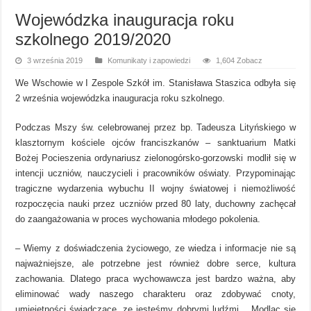
Wojewódzka inauguracja roku
szkolnego 2019/2020
3 września 2019
Komunikaty i zapowiedzi
1,604 Zobacz
We Wschowie w I Zespole Szkół im. Stanisława Staszica odbyła się
2 września wojewódzka inauguracja roku szkolnego.
Podczas Mszy św. celebrowanej przez bp. Tadeusza Lityńskiego w
klasztornym kościele ojców franciszkanów – sanktuarium Matki
Bożej Pocieszenia ordynariusz zielonogórsko-gorzowski modlił się w
intencji uczniów, nauczycieli i pracowników oświaty. Przypominając
tragiczne wydarzenia wybuchu II wojny światowej i niemożliwość
rozpoczęcia nauki przez uczniów przed 80 laty, duchowny zachęcał
do zaangażowania w proces wychowania młodego pokolenia.
– Wiemy z doświadczenia życiowego, ze wiedza i informacje nie są
najważniejsze, ale potrzebne jest również dobre serce, kultura
zachowania. Dlatego praca wychowawcza jest bardzo ważna, aby
eliminować wady naszego charakteru oraz zdobywać cnoty,
umiejętności świadczące, ze jesteśmy dobrymi ludźmi… Modląc się