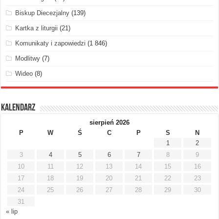
Biskup Diecezjalny
(139)
Kartka z liturgii
(21)
Komunikaty i zapowiedzi
(1 846)
Modlitwy
(7)
Wideo
(8)
Kalendarz
sierpień 2026
P
W
Ś
C
P
S
N
1
2
3
4
5
6
7
8
9
10
11
12
13
14
15
16
17
18
19
20
21
22
23
24
25
26
27
28
29
30
31
« lip