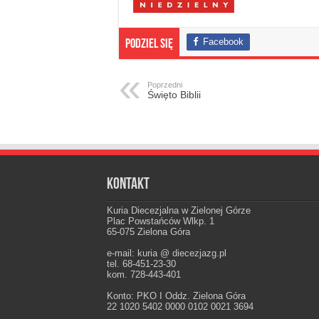
Facebook
Podziel się
Poprzedni
Święto Biblii
Kontakt
Kuria Diecezjalna w Zielonej Górze
Plac Powstańców Wlkp. 1
65-075 Zielona Góra
e-mail: kuria @ diecezjazg.pl
tel. 68-451-23-30
kom. 728-443-401
Konto: PKO I Oddz. Zielona Góra
22 1020 5402 0000 0102 0021 3694