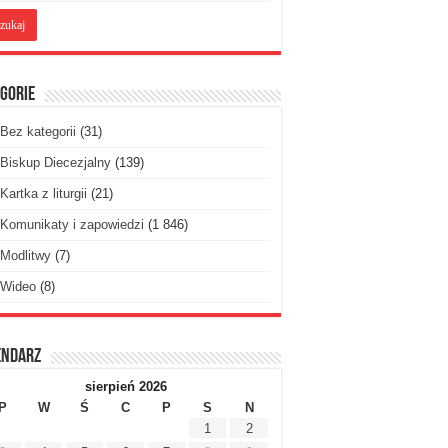
gorie
Bez kategorii
(31)
Biskup Diecezjalny
(139)
Kartka z liturgii
(21)
Komunikaty i zapowiedzi
(1 846)
Modlitwy
(7)
Wideo
(8)
endarz
sierpień 2026
P
W
Ś
C
P
S
N
1
2