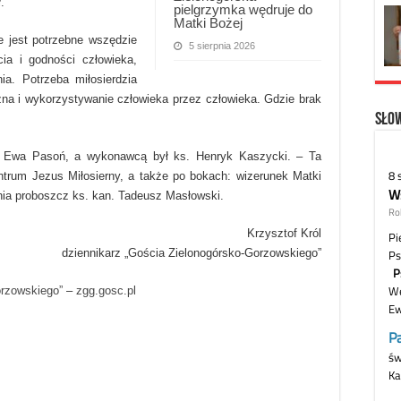
.
pielgrzymka wędruje do
Matki Bożej
że jest potrzebne wszędzie
5 sierpnia 2026
ia i godności człowieka,
nia. Potrzeba miłosierdzia
zna i wykorzystywanie człowieka przez człowieka. Gdzie brak
Słow
ała Ewa Pasoń, a wykonawcą był ks. Henryk Kaszycki. – Ta
ntrum Jezus Miłosierny, a także po bokach: wizerunek Matki
nia proboszcz ks. kan. Tadeusz Masłowski.
Krzysztof Król
dziennikarz „Gościa Zielonogórsko-Gorzowskiego”
orzowskiego”
–
zgg.gosc.pl