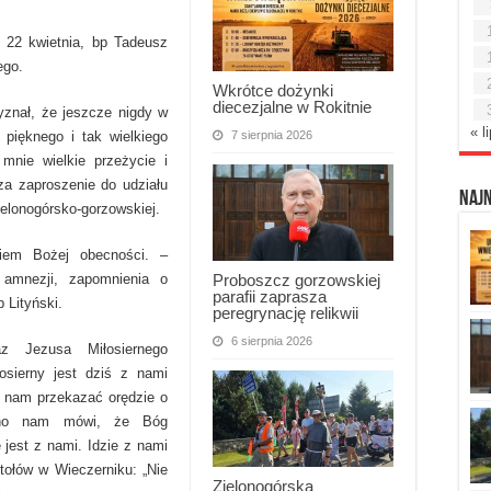
, 22 kwietnia, bp Tadeusz
ego.
Wkrótce dożynki
diecezjalne w Rokitnie
yznał, że jeszcze nigdy w
« l
7 sierpnia 2026
k pięknego i tak wielkiego
mnie wielkie przeżycie i
za zaproszenie do udziału
Naj
ielonogórsko-gorzowskiej.
niem Bożej obecności. –
Proboszcz gorzowskiej
o amnezji, zapomnienia o
parafii zaprasza
 Lityński.
peregrynację relikwii
6 sierpnia 2026
z Jezusa Miłosiernego
sierny jest dziś z nami
z nam przekazać orędzie o
 Ono nam mówi, że Bóg
 jest z nami. Idzie z nami
tołów w Wieczerniku: „Nie
Zielonogórska