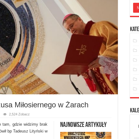
Kate
zusa Miłosiernego w Żarach
Kal
2,524 Zobacz
Najnowsze artykuły
e tam, gdzie widzimy brak
ówił bp Tadeusz Lityński w