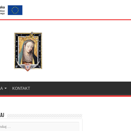
KA
KONTAKT
aj