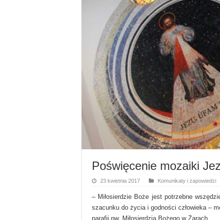
Poświęcenie mozaiki Je
23 kwietnia 2017
Komunikaty i zapowiedzi
– Miłosierdzie Boże jest potrzebne wszędzi
szacunku do życia i godności człowieka – m
parafii pw. Miłosierdzia Bożego w Żarach.