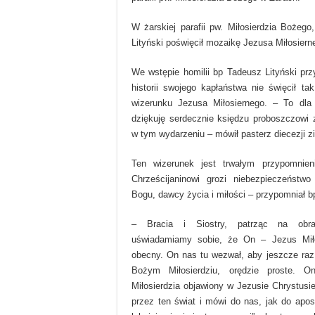
W żarskiej parafii pw. Miłosierdzia Bożego
Lityński poświęcił mozaikę Jezusa Miłosiern
We wstępie homilii bp Tadeusz Lityński prz
historii swojego kapłaństwa nie święcił ta
wizerunku Jezusa Miłosiernego. – To dla 
dziękuję serdecznie księdzu proboszczowi 
w tym wydarzeniu – mówił pasterz diecezji z
Ten wizerunek jest trwałym przypomnie
Chrześcijaninowi grozi niebezpieczeństw
Bogu, dawcy życia i miłości – przypomniał bp
– Bracia i Siostry, patrząc na obra
uświadamiamy sobie, że On – Jezus Miło
obecny. On nas tu wezwał, aby jeszcze ra
Bożym Miłosierdziu, orędzie proste.
Miłosierdzia objawiony w Jezusie Chrystusie
przez ten świat i mówi do nas, jak do apos