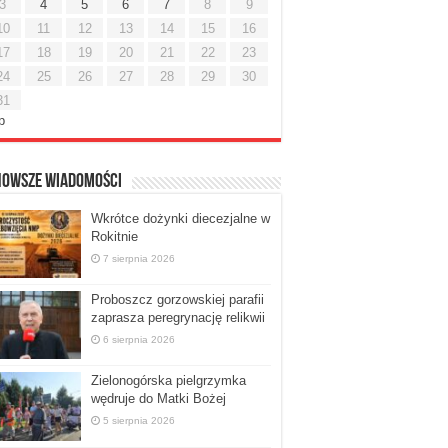
3
4
5
6
7
8
9
10
11
12
13
14
15
16
17
18
19
20
21
22
23
24
25
26
27
28
29
30
31
ip
nowsze Wiadomości
Wkrótce dożynki diecezjalne w
Rokitnie
7 sierpnia 2026
Proboszcz gorzowskiej parafii
zaprasza peregrynację relikwii
6 sierpnia 2026
Zielonogórska pielgrzymka
wędruje do Matki Bożej
5 sierpnia 2026