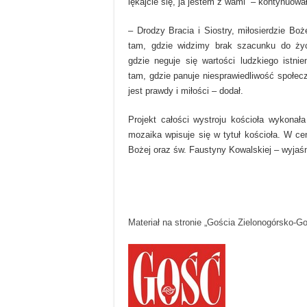
lękajcie się, ja jestem z wami” – kontynuował
– Drodzy Bracia i Siostry, miłosierdzie Bo
tam, gdzie widzimy brak szacunku do życ
gdzie neguje się wartości ludzkiego istnie
tam, gdzie panuje niesprawiedliwość społec
jest prawdy i miłości – dodał.
Projekt całości wystroju kościoła wykon
mozaika wpisuje się w tytuł kościoła. W ce
Bożej oraz św. Faustyny Kowalskiej – wyjaś
Materiał na stronie „Gościa Zielonogórsko-G