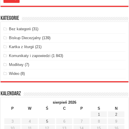
Kategorie
Bez kategorii
(31)
Biskup Diecezjalny
(139)
Kartka z liturgii
(21)
Komunikaty i zapowiedzi
(1 843)
Modlitwy
(7)
Wideo
(8)
Kalendarz
sierpień 2026
P
W
Ś
C
P
S
N
1
2
3
4
5
6
7
8
9
10
11
12
13
14
15
16