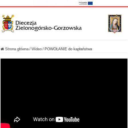
Strona główna
/
Wideo
/
POWOŁANIE do kapłaństwa