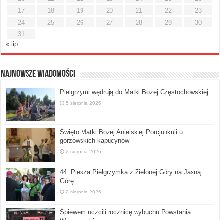
17
18
19
20
21
22
23
24
25
26
27
28
29
30
31
« lip
Najnowsze Wiadomości
Pielgrzymi wędrują do Matki Bożej Częstochowskiej
5 sierpnia 2026
Święto Matki Bożej Anielskiej Porcjunkuli u
gorzowskich kapucynów
2 sierpnia 2026
44. Piesza Pielgrzymka z Zielonej Góry na Jasną
Górę
2 sierpnia 2026
Śpiewem uczcili rocznicę wybuchu Powstania