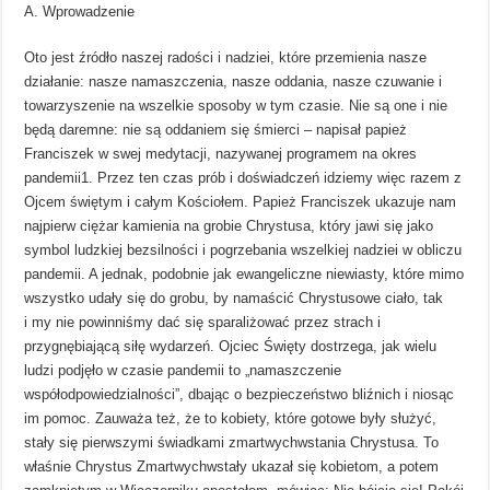
A. Wprowadzenie
Oto jest źródło naszej radości i nadziei, które przemienia nasze
działanie: nasze namaszczenia, nasze oddania, nasze czuwanie i
towarzyszenie na wszelkie sposoby w tym czasie. Nie są one i nie
będą daremne: nie są oddaniem się śmierci – napisał papież
Franciszek w swej medytacji, nazywanej programem na okres
pandemii1. Przez ten czas prób i doświadczeń idziemy więc razem z
Ojcem świętym i całym Kościołem. Papież Franciszek ukazuje nam
najpierw ciężar kamienia na grobie Chrystusa, który jawi się jako
symbol ludzkiej bezsilności i pogrzebania wszelkiej nadziei w obliczu
pandemii. A jednak, podobnie jak ewangeliczne niewiasty, które mimo
wszystko udały się do grobu, by namaścić Chrystusowe ciało, tak
i my nie powinniśmy dać się sparaliżować przez strach i
przygnębiającą siłę wydarzeń. Ojciec Święty dostrzega, jak wielu
ludzi podjęło w czasie pandemii to „namaszczenie
współodpowiedzialności”, dbając o bezpieczeństwo bliźnich i niosąc
im pomoc. Zauważa też, że to kobiety, które gotowe były służyć,
stały się pierwszymi świadkami zmartwychwstania Chrystusa. To
właśnie Chrystus Zmartwychwstały ukazał się kobietom, a potem