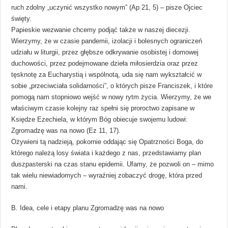
ruch zdolny „uczynić wszystko nowym” (Ap 21, 5) – pisze Ojciec
święty.
Papieskie wezwanie chcemy podjąć także w naszej diecezji.
Wierzymy, że w czasie pandemii, izolacji i bolesnych ograniczeń
udziału w liturgii, przez głębsze odkrywanie osobistej i domowej
duchowości, przez podejmowane dzieła miłosierdzia oraz przez
tęsknotę za Eucharystią i wspólnotą, uda się nam wykształcić w
sobie „przeciwciała solidarności”, o których pisze Franciszek, i które
pomogą nam stopniowo wejść w nowy rytm życia. Wierzymy, że we
właściwym czasie kolejny raz spełni się proroctwo zapisane w
Księdze Ezechiela, w którym Bóg obiecuje swojemu ludowi:
Zgromadzę was na nowo (Ez 11, 17).
Ożywieni tą nadzieją, pokornie oddając się Opatrzności Boga, do
którego należą losy świata i każdego z nas, przedstawiamy plan
duszpasterski na czas stanu epidemii. Ufamy, że pozwoli on – mimo
tak wielu niewiadomych – wyraźniej zobaczyć drogę, która przed
nami.
B. Idea, cele i etapy planu Zgromadzę was na nowo