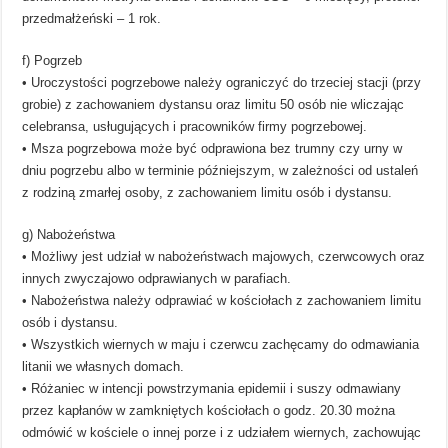
przedmałżeński – 1 rok.
f) Pogrzeb
• Uroczystości pogrzebowe należy ograniczyć do trzeciej stacji (przy
grobie) z zachowaniem dystansu oraz limitu 50 osób nie wliczając
celebransa, usługujących i pracowników firmy pogrzebowej.
• Msza pogrzebowa może być odprawiona bez trumny czy urny w
dniu pogrzebu albo w terminie późniejszym, w zależności od ustaleń
z rodziną zmarłej osoby, z zachowaniem limitu osób i dystansu.
g) Nabożeństwa
• Możliwy jest udział w nabożeństwach majowych, czerwcowych oraz
innych zwyczajowo odprawianych w parafiach.
• Nabożeństwa należy odprawiać w kościołach z zachowaniem limitu
osób i dystansu.
• Wszystkich wiernych w maju i czerwcu zachęcamy do odmawiania
litanii we własnych domach.
• Różaniec w intencji powstrzymania epidemii i suszy odmawiany
przez kapłanów w zamkniętych kościołach o godz. 20.30 można
odmówić w kościele o innej porze i z udziałem wiernych, zachowując