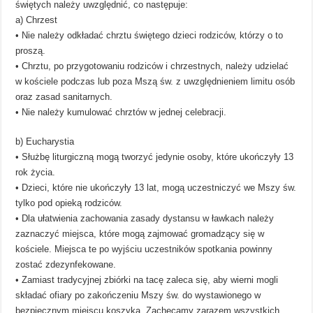
świętych należy uwzględnić, co następuje:
a) Chrzest
• Nie należy odkładać chrztu świętego dzieci rodziców, którzy o to
proszą.
• Chrztu, po przygotowaniu rodziców i chrzestnych, należy udzielać
w kościele podczas lub poza Mszą św. z uwzględnieniem limitu osób
oraz zasad sanitarnych.
• Nie należy kumulować chrztów w jednej celebracji.
b) Eucharystia
• Służbę liturgiczną mogą tworzyć jedynie osoby, które ukończyły 13
rok życia.
• Dzieci, które nie ukończyły 13 lat, mogą uczestniczyć we Mszy św.
tylko pod opieką rodziców.
• Dla ułatwienia zachowania zasady dystansu w ławkach należy
zaznaczyć miejsca, które mogą zajmować gromadzący się w
kościele. Miejsca te po wyjściu uczestników spotkania powinny
zostać zdezynfekowane.
• Zamiast tradycyjnej zbiórki na tacę zaleca się, aby wierni mogli
składać ofiary po zakończeniu Mszy św. do wystawionego w
bezpiecznym miejscu koszyka. Zachęcamy zarazem wszystkich