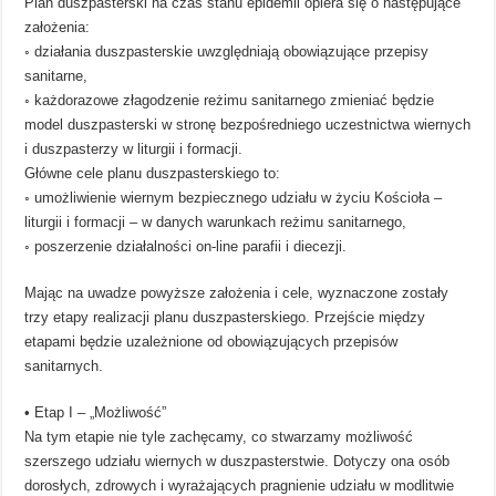
Plan duszpasterski na czas stanu epidemii opiera się o następujące
założenia:
◦ działania duszpasterskie uwzględniają obowiązujące przepisy
sanitarne,
◦ każdorazowe złagodzenie reżimu sanitarnego zmieniać będzie
model duszpasterski w stronę bezpośredniego uczestnictwa wiernych
i duszpasterzy w liturgii i formacji.
Główne cele planu duszpasterskiego to:
◦ umożliwienie wiernym bezpiecznego udziału w życiu Kościoła –
liturgii i formacji – w danych warunkach reżimu sanitarnego,
◦ poszerzenie działalności on-line parafii i diecezji.
Mając na uwadze powyższe założenia i cele, wyznaczone zostały
trzy etapy realizacji planu duszpasterskiego. Przejście między
etapami będzie uzależnione od obowiązujących przepisów
sanitarnych.
• Etap I – „Możliwość”
Na tym etapie nie tyle zachęcamy, co stwarzamy możliwość
szerszego udziału wiernych w duszpasterstwie. Dotyczy ona osób
dorosłych, zdrowych i wyrażających pragnienie udziału w modlitwie