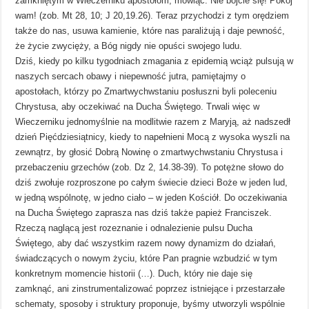
zamkniętym w Wieczerniku apostołom, mówiąc: Nie bójcie się! Pokój
wam! (zob. Mt 28, 10; J 20,19.26). Teraz przychodzi z tym orędziem
także do nas, usuwa kamienie, które nas paraliżują i daje pewność,
że życie zwycięży, a Bóg nigdy nie opuści swojego ludu.
Dziś, kiedy po kilku tygodniach zmagania z epidemią wciąż pulsują w
naszych sercach obawy i niepewność jutra, pamiętajmy o
apostołach, którzy po Zmartwychwstaniu posłuszni byli poleceniu
Chrystusa, aby oczekiwać na Ducha Świętego. Trwali więc w
Wieczerniku jednomyślnie na modlitwie razem z Maryją, aż nadszedł
dzień Pięćdziesiątnicy, kiedy to napełnieni Mocą z wysoka wyszli na
zewnątrz, by głosić Dobrą Nowinę o zmartwychwstaniu Chrystusa i
przebaczeniu grzechów (zob. Dz 2, 14.38-39). To potężne słowo do
dziś zwołuje rozproszone po całym świecie dzieci Boże w jeden lud,
w jedną wspólnotę, w jedno ciało – w jeden Kościół. Do oczekiwania
na Ducha Świętego zaprasza nas dziś także papież Franciszek.
Rzeczą naglącą jest rozeznanie i odnalezienie pulsu Ducha
Świętego, aby dać wszystkim razem nowy dynamizm do działań,
świadczących o nowym życiu, które Pan pragnie wzbudzić w tym
konkretnym momencie historii (…). Duch, który nie daje się
zamknąć, ani zinstrumentalizować poprzez istniejące i przestarzałe
schematy, sposoby i struktury proponuje, byśmy utworzyli wspólnie