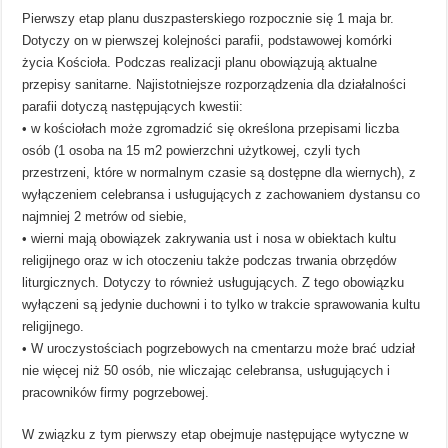
Pierwszy etap planu duszpasterskiego rozpocznie się 1 maja br.
Dotyczy on w pierwszej kolejności parafii, podstawowej komórki
życia Kościoła. Podczas realizacji planu obowiązują aktualne
przepisy sanitarne. Najistotniejsze rozporządzenia dla działalności
parafii dotyczą następujących kwestii:
• w kościołach może zgromadzić się określona przepisami liczba
osób (1 osoba na 15 m2 powierzchni użytkowej, czyli tych
przestrzeni, które w normalnym czasie są dostępne dla wiernych), z
wyłączeniem celebransa i usługujących z zachowaniem dystansu co
najmniej 2 metrów od siebie,
• wierni mają obowiązek zakrywania ust i nosa w obiektach kultu
religijnego oraz w ich otoczeniu także podczas trwania obrzędów
liturgicznych. Dotyczy to również usługujących. Z tego obowiązku
wyłączeni są jedynie duchowni i to tylko w trakcie sprawowania kultu
religijnego.
• W uroczystościach pogrzebowych na cmentarzu może brać udział
nie więcej niż 50 osób, nie wliczając celebransa, usługujących i
pracowników firmy pogrzebowej.
W związku z tym pierwszy etap obejmuje następujące wytyczne w