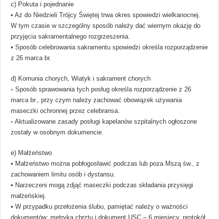
c) Pokuta i pojednanie
• Aż do Niedzieli Trójcy Świętej trwa okres spowiedzi wielkanocnej.
W tym czasie w szczególny sposób należy dać wiernym okazję do
przyjęcia sakramentalnego rozgrzeszenia.
• Sposób celebrowania sakramentu spowiedzi określa rozporządzenie
z 26 marca br.
d) Komunia chorych, Wiatyk i sakrament chorych
◦ Sposób sprawowania tych posług określa rozporządzenie z 26
marca br., przy czym należy zachować obowiązek używania
maseczki ochronnej przez celebransa.
◦ Aktualizowane zasady posługi kapelanów szpitalnych ogłoszone
zostały w osobnym dokumencie.
e) Małżeństwo
• Małżeństwo można pobłogosławić podczas lub poza Mszą św., z
zachowaniem limitu osób i dystansu.
• Narzeczeni mogą zdjąć maseczki podczas składania przysięgi
małżeńskiej.
• W przypadku przełożenia ślubu, pamiętać należy o ważności
dokumentów: metryka chrztu i dokument USC – 6 miesięcy, protokół