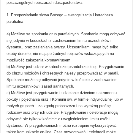
poszczególnych obszarach duszpasterstwa.
1. Przepowiadanie słowa Bożego – ewangelizacja i katecheza
parafialna
a) Możliwe są spotkania grup parafialnych. Spotkania mogą odbywać
się jedynie w kościołach z zachowaniem limitu uczestników i
dystansu, oraz zasłaniania twarzy. Uczestnikami mogą być tylko
osoby dorosłe, nie mające żadnych objawów wskazujących na
możliwość zakażenia koronawirusem.
b) Możliwy jest udział w katechezie przedchrzcielnej. Przygotowanie
do chrztu rodziców i chrzestnych należy przeprowadzać w parafii.
Spotkanie może się odbywać jedynie w kościele z zachowaniem
limitu uczestników i zasad sanitarnych.
c) Możliwe jest przygotowanie i udzielanie dzieciom sakramentu
pokuty i pojednania oraz I Komunii św. w formie indywidualnej lub w
małych grupach – za zgodą proboszcza i na wyraźną prośbę
rodziców oraz przy ich udziale. Przygotowanie i celebracje mogą
odbywać się tylko w kościele z uwzględnieniem limitu osób i
dystansu. W przygotowaniach można roztropnie wykorzystywać
także komunikację on-line. Czas przygotowań i celebracji może