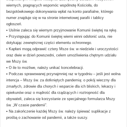
wiernych, pragnących wspomóc wspólnotę Kościoła, do
bezgotówkowego dokonywania wpłat na konto parafialne, którego
numer znajduje się w na stronie internetowej parafii i tablicy
ogłoszeń.
• Usilnie zaleca się wiernym przyjmowanie Komunii świętej na rękę.
• Przystępując do Komunii świętej wierni winni odsłonić usta, nie
dotykając zewnętrznej części elementu ochronnego.
• Kapłani mogą odprawić cztery Msze św. w niedziele i uroczystości
oraz dwie w dzień powszedni, celem umożliwienia chętnym udziału
we Mszy św.
• O ile to możliwe, należy unikać koncelebracji.
• Podczas sprawowanej przynajmniej raz w tygodniu – jeśli jest wolna
intencja – Mszy św. za dotkniętych pandemią: o pokój wieczny dla
zmarłych, zdrowie dla chorych i wsparcie dla ich bliskich, lekarzy i
opiekunów oraz o mądrość dla rządzących i roztropność dla
obywateli, zaleca się korzystanie ze specjalnego formularza Mszy
św. „W czasie pandemii”.
• Na zakończenie każdej Mszy św. należy śpiewać suplikacje z
prośbą o zachowanie od pandemii, a także suszy.