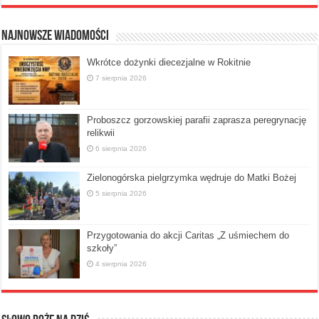
Najnowsze Wiadomości
Wkrótce dożynki diecezjalne w Rokitnie
7 sierpnia 2026
Proboszcz gorzowskiej parafii zaprasza peregrynację
relikwii
6 sierpnia 2026
Zielonogórska pielgrzymka wędruje do Matki Bożej
5 sierpnia 2026
Przygotowania do akcji Caritas „Z uśmiechem do
szkoły”
4 sierpnia 2026