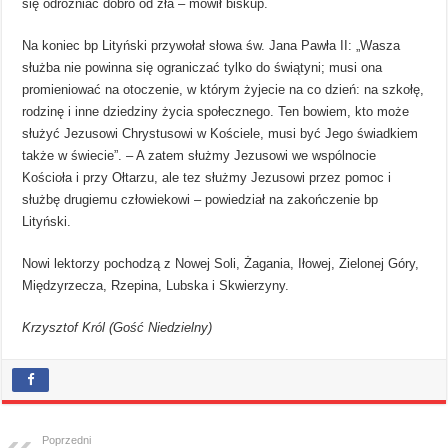
się odróżniać dobro od zła – mówił biskup.
Na koniec bp Lityński przywołał słowa św. Jana Pawła II: „Wasza
służba nie powinna się ograniczać tylko do świątyni; musi ona
promieniować na otoczenie, w którym żyjecie na co dzień: na szkołę,
rodzinę i inne dziedziny życia społecznego. Ten bowiem, kto może
służyć Jezusowi Chrystusowi w Kościele, musi być Jego świadkiem
także w świecie”. – A zatem służmy Jezusowi we wspólnocie
Kościoła i przy Ołtarzu, ale tez służmy Jezusowi przez pomoc i
służbę drugiemu człowiekowi – powiedział na zakończenie bp
Lityński.
Nowi lektorzy pochodzą z Nowej Soli, Żagania, Iłowej, Zielonej Góry,
Międzyrzecza, Rzepina, Lubska i Skwierzyny.
Krzysztof Król (Gość Niedzielny)
Poprzedni