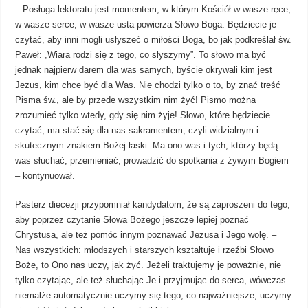
– Posługa lektoratu jest momentem, w którym Kościół w wasze ręce,
w wasze serce, w wasze usta powierza Słowo Boga. Będziecie je
czytać, aby inni mogli usłyszeć o miłości Boga, bo jak podkreślał św.
Paweł: „Wiara rodzi się z tego, co słyszymy”. To słowo ma być
jednak najpierw darem dla was samych, byście okrywali kim jest
Jezus, kim chce być dla Was. Nie chodzi tylko o to, by znać treść
Pisma św., ale by przede wszystkim nim żyć! Pismo można
zrozumieć tylko wtedy, gdy się nim żyje! Słowo, które będziecie
czytać, ma stać się dla nas sakramentem, czyli widzialnym i
skutecznym znakiem Bożej łaski. Ma ono was i tych, którzy będą
was słuchać, przemieniać, prowadzić do spotkania z żywym Bogiem
– kontynuował.
Pasterz diecezji przypomniał kandydatom, że są zaproszeni do tego,
aby poprzez czytanie Słowa Bożego jeszcze lepiej poznać
Chrystusa, ale też pomóc innym poznawać Jezusa i Jego wolę. –
Nas wszystkich: młodszych i starszych kształtuje i rzeźbi Słowo
Boże, to Ono nas uczy, jak żyć. Jeżeli traktujemy je poważnie, nie
tylko czytając, ale też słuchając Je i przyjmując do serca, wówczas
niemalże automatycznie uczymy się tego, co najważniejsze, uczymy