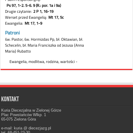
Kontakt
Kuria Diecezjalna w Zielonej Górze
Plac Powstańców Wlkp. 1
65-075 Zielona Góra
e-mail: kuria @ diecezjazg.pl
tel. 68-451-23-30