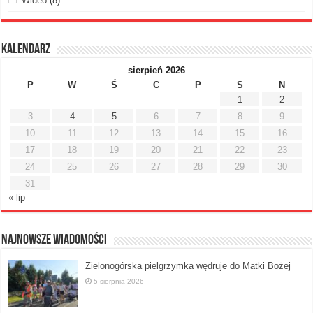
Wideo
(8)
Kalendarz
sierpień 2026
P
W
Ś
C
P
S
N
1
2
3
4
5
6
7
8
9
10
11
12
13
14
15
16
17
18
19
20
21
22
23
24
25
26
27
28
29
30
31
« lip
Najnowsze Wiadomości
Zielonogórska pielgrzymka wędruje do Matki Bożej
5 sierpnia 2026