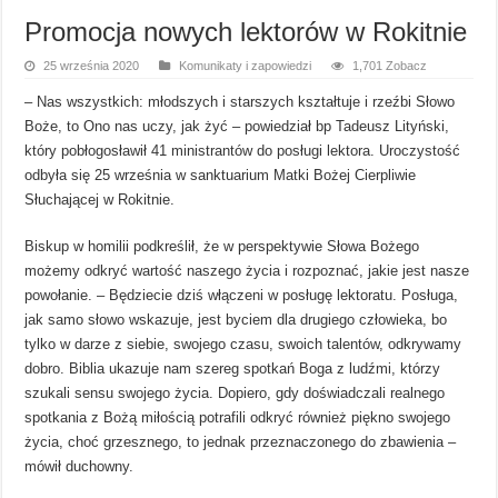
Promocja nowych lektorów w Rokitnie
25 września 2020
Komunikaty i zapowiedzi
1,701 Zobacz
– Nas wszystkich: młodszych i starszych kształtuje i rzeźbi Słowo
Boże, to Ono nas uczy, jak żyć – powiedział bp Tadeusz Lityński,
który pobłogosławił 41 ministrantów do posługi lektora. Uroczystość
odbyła się 25 września w sanktuarium Matki Bożej Cierpliwie
Słuchającej w Rokitnie.
Biskup w homilii podkreślił, że w perspektywie Słowa Bożego
możemy odkryć wartość naszego życia i rozpoznać, jakie jest nasze
powołanie. – Będziecie dziś włączeni w posługę lektoratu. Posługa,
jak samo słowo wskazuje, jest byciem dla drugiego człowieka, bo
tylko w darze z siebie, swojego czasu, swoich talentów, odkrywamy
dobro. Biblia ukazuje nam szereg spotkań Boga z ludźmi, którzy
szukali sensu swojego życia. Dopiero, gdy doświadczali realnego
spotkania z Bożą miłością potrafili odkryć również piękno swojego
życia, choć grzesznego, to jednak przeznaczonego do zbawienia –
mówił duchowny.