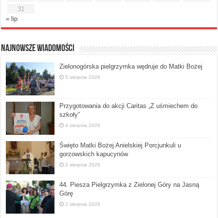
31
« lip
Najnowsze Wiadomości
Zielonogórska pielgrzymka wędruje do Matki Bożej
5 sierpnia 2026
Przygotowania do akcji Caritas „Z uśmiechem do
szkoły”
4 sierpnia 2026
Święto Matki Bożej Anielskiej Porcjunkuli u
gorzowskich kapucynów
2 sierpnia 2026
44. Piesza Pielgrzymka z Zielonej Góry na Jasną
Górę
2 sierpnia 2026