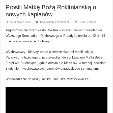
Prosili Matkę Bożą Rokitniańską o
nowych kapłanów
15 czerwca 2020
Komunikaty i zapowiedzi
1,703 Zobacz
Tegoroczna pielgrzymka do Rokitna w intencji nowych powołań do
Wyższego Seminarium Duchownego w Paradyżu trwała od 12 do 14
czerwca w wymiarze duchowym.
Wychowawcy i klerycy przez pierwsze dwa dni modlili się w
Paradyżu, a trzeciego dnia przyjechali do sanktuarium Matki Bożej
Cierpliwie Słuchającej, gdzie odbyła się Msza św. w intencji powołań
z udziałem wychowawców i alumnów paradyskiego seminarium.
Wprowadzenie do Mszy św. ks. Dariusza Mazurkiewicza: