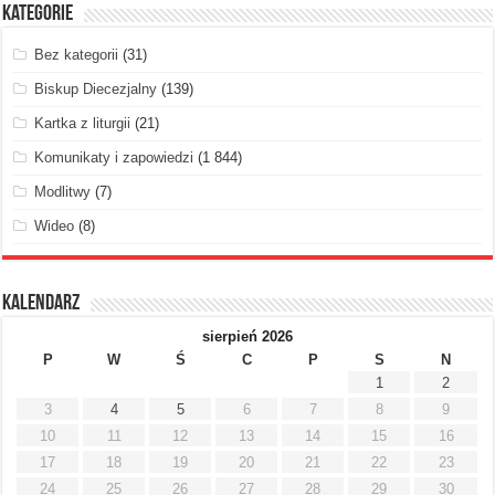
Kategorie
Bez kategorii
(31)
Biskup Diecezjalny
(139)
Kartka z liturgii
(21)
Komunikaty i zapowiedzi
(1 844)
Modlitwy
(7)
Wideo
(8)
Kalendarz
sierpień 2026
P
W
Ś
C
P
S
N
1
2
3
4
5
6
7
8
9
10
11
12
13
14
15
16
17
18
19
20
21
22
23
24
25
26
27
28
29
30