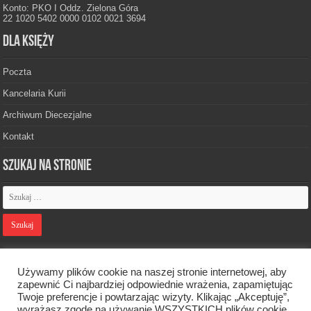
Konto: PKO I Oddz. Zielona Góra
22 1020 5402 0000 0102 0021 3694
Dla księży
Poczta
Kancelaria Kurii
Archiwum Diecezjalne
Kontakt
Szukaj na stronie
Polityka prywatności
Używamy plików cookie na naszej stronie internetowej, aby
zapewnić Ci najbardziej odpowiednie wrażenia, zapamiętując
Twoje preferencje i powtarzając wizyty. Klikając „Akceptuję”,
Designed by
Webdawid
wyrażasz zgodę na używanie WSZYSTKICH plików cookie.