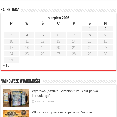
Kalendarz
sierpień 2026
P
W
Ś
C
P
S
N
1
2
3
4
5
6
7
8
9
10
11
12
13
14
15
16
17
18
19
20
21
22
23
24
25
26
27
28
29
30
31
« lip
Najnowsze Wiadomości
Wystawa „Sztuka i Architektura Biskupstwa
Lubuskiego”
8 sierpnia 2026
Wkrótce dożynki diecezjalne w Rokitnie