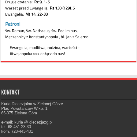
Kontakt
Kuria Diecezjalna w Zielonej Górze
Plac Powstańców Wlkp. 1
65-075 Zielona Góra
e-mail: kuria @ diecezjazg.pl
tel. 68-451-23-30
kom. 728-443-401