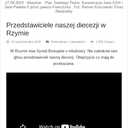
27.04.2014 - Watykan . Plac Swietego Piotra. Kanonizacja Jana XXIII i
Jana Pawela II przez paieza Franciszka . Fot. Roman Koszowski /Gosc
Niedzielny
Przedstawiciele naszej diecezji w
Rzymie
10 października 2018
Komunikaty i zapowiedzi
1,681 Zobacz
W Rzymie trwa Synod Biskupów o młodzieży. Nie zabraknie tam
głosu przedstawicieli naszej diecezji. Obejrzyjcie co mają do
przekazania.