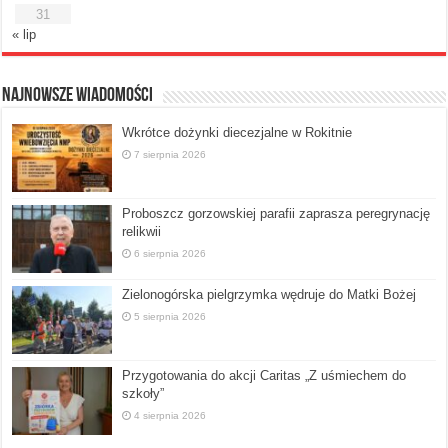
31
« lip
Najnowsze Wiadomości
Wkrótce dożynki diecezjalne w Rokitnie
7 sierpnia 2026
Proboszcz gorzowskiej parafii zaprasza peregrynację
relikwii
6 sierpnia 2026
Zielonogórska pielgrzymka wędruje do Matki Bożej
5 sierpnia 2026
Przygotowania do akcji Caritas „Z uśmiechem do
szkoły”
4 sierpnia 2026