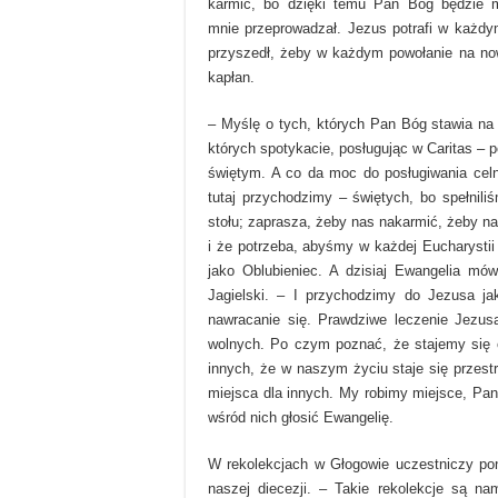
karmić, bo dzięki temu Pan Bóg będzie m
mnie przeprowadzał. Jezus potrafi w każdy
przyszedł, żeby w każdym powołanie na no
kapłan.
– Myślę o tych, których Pan Bóg stawia na
których spotykacie, posługując w Caritas – p
świętym. A co da moc do posługiwania celn
tutaj przychodzimy – świętych, bo spełnil
stołu; zaprasza, żeby nas nakarmić, żeby 
i że potrzeba, abyśmy w każdej Eucharystii 
jako Oblubieniec. A dzisiaj Ewangelia mów
Jagielski. – I przychodzimy do Jezusa ja
nawracanie się. Prawdziwe leczenie Jezusa
wolnych. Po czym poznać, że stajemy się c
innych, że w naszym życiu staje się przestr
miejsca dla innych. My robimy miejsce, Pan
wśród nich głosić Ewangelię.
W rekolekcjach w Głogowie uczestniczy pon
naszej diecezji. – Takie rekolekcje są 