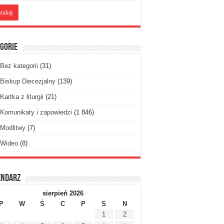
gorie
Bez kategorii
(31)
Biskup Diecezjalny
(139)
Kartka z liturgii
(21)
Komunikaty i zapowiedzi
(1 846)
Modlitwy
(7)
Wideo
(8)
endarz
sierpień 2026
P
W
Ś
C
P
S
N
1
2