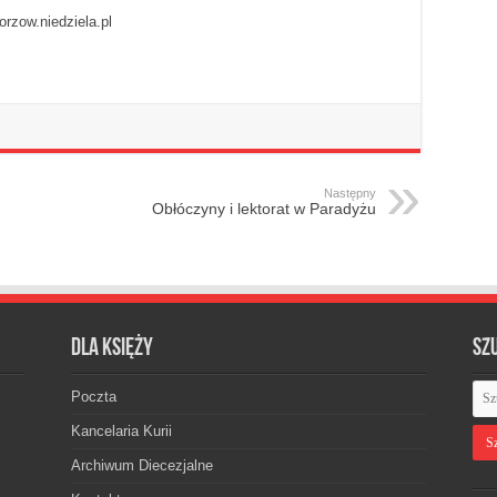
orzow.niedziela.pl
Następny
Obłóczyny i lektorat w Paradyżu
Dla księży
Sz
Poczta
Kancelaria Kurii
Archiwum Diecezjalne