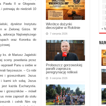
a Pawła II w Głogowie.
i potrwają do niedzieli 10
Wkrótce dożynki
lski, dyrektor Instytutu
diecezjalne w Rokitnie
« l
ein w Zielonej Górze. W
7 sierpnia 2026
ą, adoracja Najświętszego
grupach oraz Koronka do
Naj
zyżowej.
y ks. dr Mariusz Jagielski
nej sceny powołania przez
Proboszcz gorzowskiej
n wyprawił Panu u siebie w
parafii zaprasza
rali faryzeusze. – Co robi
peregrynację relikwii
ami i grzesznikami. Jezus
6 sierpnia 2026
 i karmi ich sobą. Jezus
 jest każda Eucharystia.
ów i grzeszników – mówił
zus mnie zaprosił do stołu
rzesznik i celnik Nim się