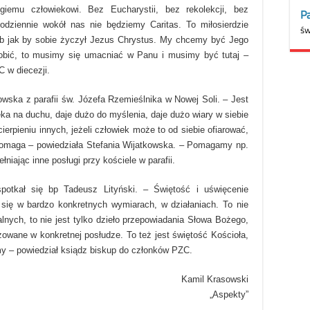
giemu człowiekowi. Bez Eucharystii, bez rekolekcji, bez
odziennie wokół nas nie będziemy Caritas. To miłosierdzie
ób jak by sobie życzył Jezus Chrystus. My chcemy być Jego
robić, to musimy się umacniać w Panu i musimy być tutaj –
 w diecezji.
owska z parafii św. Józefa Rzemieślnika w Nowej Soli. – Jest
eka na duchu, daje dużo do myślenia, daje dużo wiary w siebie
erpieniu innych, jeżeli człowiek może to od siebie ofiarować,
 pomaga – powiedziała Stefania Wijatkowska. – Pomagamy np.
niając inne posługi przy kościele w parafii.
spotkał się bp Tadeusz Lityński. – Świętość i uświęcenie
 się w bardzo konkretnych wymiarach, w działaniach. To nie
lnych, to nie jest tylko dzieło przepowiadania Słowa Bożego,
alizowane w konkretnej posłudze. To też jest świętość Kościoła,
emy – powiedział ksiądz biskup do członków PZC.
Kamil Krasowski
„Aspekty”