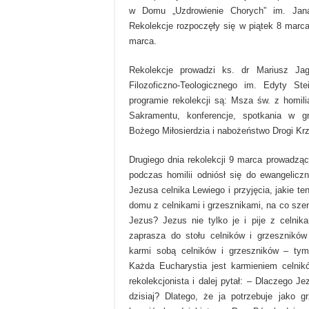
w Domu „Uzdrowienie Chorych” im. Jan
Rekolekcje rozpoczęły się w piątek 8 marca 
marca.
Rekolekcje prowadzi ks. dr Mariusz Jagie
Filozoficzno-Teologicznego im. Edyty St
programie rekolekcji są: Msza św. z homili
Sakramentu, konferencje, spotkania w 
Bożego Miłosierdzia i nabożeństwo Drogi Kr
Drugiego dnia rekolekcji 9 marca prowadząc
podczas homilii odniósł się do ewangelicz
Jezusa celnika Lewiego i przyjęcia, jakie te
domu z celnikami i grzesznikami, na co szem
Jezus? Jezus nie tylko je i pije z celnik
zaprasza do stołu celników i grzeszników
karmi sobą celników i grzeszników – tym
Każda Eucharystia jest karmieniem celnik
rekolekcjonista i dalej pytał: – Dlaczego Je
dzisiaj? Dlatego, że ja potrzebuje jako g