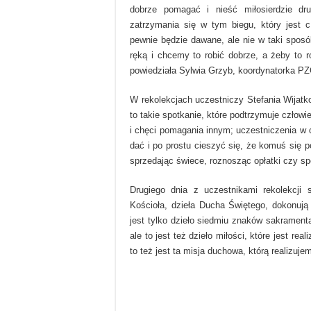
dobrze pomagać i nieść miłosierdzie dru
zatrzymania się w tym biegu, który jest c
pewnie będzie dawane, ale nie w taki spos
ręką i chcemy to robić dobrze, a żeby to 
powiedziała Sylwia Grzyb, koordynatorka PZC
W rekolekcjach uczestniczy Stefania Wijatk
to takie spotkanie, które podtrzymuje człowi
i chęci pomagania innym; uczestniczenia w ci
dać i po prostu cieszyć się, że komuś się
sprzedając świece, roznosząc opłatki czy speł
Drugiego dnia z uczestnikami rekolekcji 
Kościoła, dzieła Ducha Świętego, dokonują
jest tylko dzieło siedmiu znaków sakramenta
ale to jest też dzieło miłości, które jest re
to też jest ta misja duchowa, którą realizuj