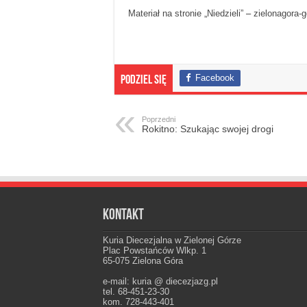
Materiał na stronie „Niedzieli”
–
zielonagora-g
Facebook
Podziel się
Poprzedni
Rokitno: Szukając swojej drogi
Kontakt
Kuria Diecezjalna w Zielonej Górze
Plac Powstańców Wlkp. 1
65-075 Zielona Góra
e-mail: kuria @ diecezjazg.pl
tel. 68-451-23-30
kom. 728-443-401