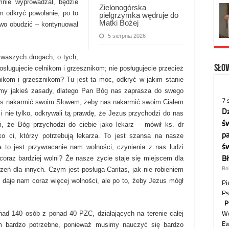
nie wyprowadzał, będzie
Zielonogórska
m odkryć powołanie, po to
pielgrzymka wędruje do
Matki Bożej
wo obudzić – kontynuował
5 sierpnia 2026
 waszych drogach, o tych,
Słow
osługujecie celnikom i grzesznikom; nie posługujecie przecież
ikom i grzesznikom? Tu jest ta moc, odkryć w jakim stanie
iśmy jakieś zasady, dlatego Pan Bóg nas zaprasza do swego
nas nakarmić swoim Słowem, żeby nas nakarmić swoim Ciałem
i nie tylko, odkrywali tą prawdę, że Jezus przychodzi do nas
i, że Bóg przychodzi do ciebie jako lekarz – mówił ks. dr
ko ci, którzy potrzebują lekarza. To jest szansa na nasze
 to jest przywracanie nam wolności, czynienia z nas ludzi
oraz bardziej wolni? Że nasze życie staje się miejscem dla
zeń dla innych. Czym jest posługa Caritas, jak nie robieniem
 daje nam coraz więcej wolności, ale po to, żeby Jezus mógł
ad 140 osób z ponad 40 PZC, działających na terenie całej
nam bardzo potrzebne, ponieważ musimy nauczyć się bardzo