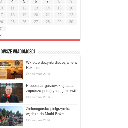
3
4
5
6
7
8
9
10
11
12
13
14
15
16
17
18
19
20
21
22
23
24
25
26
27
28
29
30
31
ip
nowsze Wiadomości
Wkrótce dożynki diecezjalne w
Rokitnie
7 sierpnia 2026
Proboszcz gorzowskiej parafii
zaprasza peregrynację relikwii
6 sierpnia 2026
Zielonogórska pielgrzymka
wędruje do Matki Bożej
5 sierpnia 2026