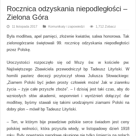
Rocznica odzyskania niepodległości –
Zielona Góra
11 listopada 2017
Komunikaty i zapowiedzi
1,712 Zobacz
Była modlitwa, apel pamięci, złożenie kwiatów, salwa honorowa. Tak
zielonogórzanie świętowali 99. rocznicę odzyskania niepodległości
przez Polskę.
Uroczystości rozpoczęło się od Mszy św. w kościele pw.
Najświętszego Zbawiciela przewodniczył bp Tadeusz Lityński. W
homilii pasterz diecezji przytoczył słowa Juliusza Słowackiego:
„Ziarnem Polski być jeden prosty człowiek może/ Jak w ziarenku
życia – żyje całe przyszłe zboże”. – I dzisiaj jest taki czas, aby do
wzniosłych słów akademii, wspomnień i wyróżnień dołączyć dar
modlitwy, byśmy stawali się takimi urodzajnymi ziarnami Polski na
dobry plon – mówił bp Tadeusz Lityński.
– Ten, w którym bije prawdziwe polskie serce świadom jest ceny
polskiej wolności, która przyszła wtedy, w listopadowy dzień 1918
roku. Były powstania narodowe okupione nie tylko śmiercią na polach