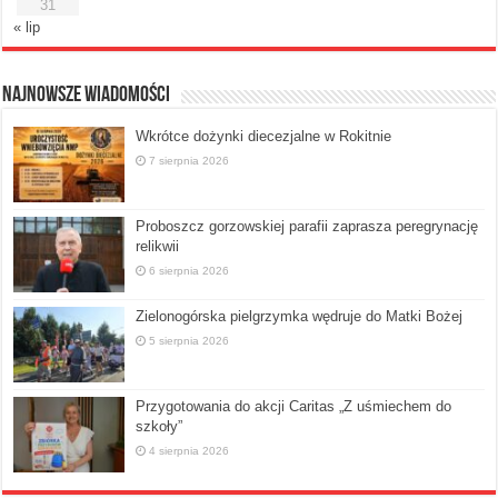
31
« lip
Najnowsze Wiadomości
Wkrótce dożynki diecezjalne w Rokitnie
7 sierpnia 2026
Proboszcz gorzowskiej parafii zaprasza peregrynację
relikwii
6 sierpnia 2026
Zielonogórska pielgrzymka wędruje do Matki Bożej
5 sierpnia 2026
Przygotowania do akcji Caritas „Z uśmiechem do
szkoły”
4 sierpnia 2026