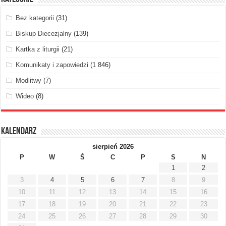
Bez kategorii
(31)
Biskup Diecezjalny
(139)
Kartka z liturgii
(21)
Komunikaty i zapowiedzi
(1 846)
Modlitwy
(7)
Wideo
(8)
Kalendarz
sierpień 2026
P
W
Ś
C
P
S
N
1
2
3
4
5
6
7
8
9
10
11
12
13
14
15
16
17
18
19
20
21
22
23
24
25
26
27
28
29
30