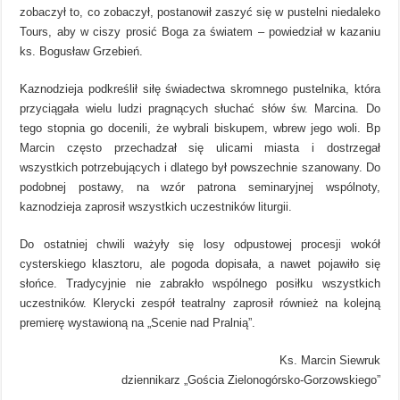
zobaczył to, co zobaczył, postanowił zaszyć się w pustelni niedaleko
Tours, aby w ciszy prosić Boga za światem – powiedział w kazaniu
ks. Bogusław Grzebień.
Kaznodzieja podkreślił siłę świadectwa skromnego pustelnika, która
przyciągała wielu ludzi pragnących słuchać słów św. Marcina. Do
tego stopnia go docenili, że wybrali biskupem, wbrew jego woli. Bp
Marcin często przechadzał się ulicami miasta i dostrzegał
wszystkich potrzebujących i dlatego był powszechnie szanowany. Do
podobnej postawy, na wzór patrona seminaryjnej wspólnoty,
kaznodzieja zaprosił wszystkich uczestników liturgii.
Do ostatniej chwili ważyły się losy odpustowej procesji wokół
cysterskiego klasztoru, ale pogoda dopisała, a nawet pojawiło się
słońce. Tradycyjnie nie zabrakło wspólnego posiłku wszystkich
uczestników. Klerycki zespół teatralny zaprosił również na kolejną
premierę wystawioną na „Scenie nad Pralnią”.
Ks. Marcin Siewruk
dziennikarz „Gościa Zielonogórsko-Gorzowskiego”