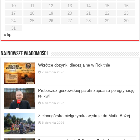
10
11
12
13
14
15
16
17
18
19
20
21
22
23
24
25
26
27
28
29
30
31
« lip
Najnowsze Wiadomości
Wkrótce dożynki diecezjalne w Rokitnie
7 sierpnia 2026
Proboszcz gorzowskiej parafii zaprasza peregrynację
relikwii
6 sierpnia 2026
Zielonogórska pielgrzymka wędruje do Matki Bożej
5 sierpnia 2026