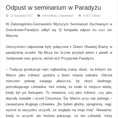
Odpust w seminarium w Paradyżu
12 listopada 2017
Komunikaty i zapowiedzi
4,057 Zobacz
W Zielonogórsko-Gorzowskim Wyższym Seminarium Duchownym w
Gościkowie-Paradyżu odbył się 11 listopada odpust ku czci św.
Marcina.
Uroczystości odpustowe były połączone z Dniem Otwartej Bramy w
paradyskiej uczelni. Na Mszę św. licznie przybyli wierni z parafii w
Jordanowie oraz goście, wśród nich Przyjaciele Paradyża.
– Tradycja przekazuje nam najbardziej znany obraz, na którym św.
Marcin jako żołnierz spotyka u bram miasta żebraka. Odcina
mieczem połowę swojego płaszcza, by okryć biednego,
potrzebującego człowieka. Inni mówią, że miało to miejsce wtedy,
kiedy był już biskupem. To nieważne, czy jako żołnierz, czy jako
dojrzały świadek i uczeń Chrystusa. Św. Marcin uczy nas jednego –
zauważania drugiego człowieka. „Bo byłem głodny, spragniony, nagi,
wyście to wszystko uczynili, ze względu na moje imię”. Nieważne,
kiedy to uczynił, ale historia pokazuje, że ten człowiek, który