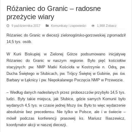
Różaniec do Granic – radosne
przeżycie wiary
9 października 2017
Komunikaty i zapowiedzi
1,988 Zobacz
Różaniec do Granic w diecezji zielonogórsko-gorzowskiej zgromadził
14,5 tys. osób.
W Kurii Biskupiej w Zielonej Górze podsumowano inicjatywę
Różaniec do Granic w naszym regionie. Było pięć kościołów
stacyjnych: pw. NMP Matki Kościoła w Kostrzynie n. Odrą, pw.
Ducha Świętego w Słubicach, pw. Trójcy Świętej w Gubinie, pw. św.
Barbary w Łęknicy i pw. Niepokalanego Poczęcia NMP w Przewozie.
– Według danych nadesłanych przez proboszczów przybyło 14,5 tys.
ludzi. Były takie miejsca, jak Słubice, gdzie samych Komunii było
wydanych 4,5 tys. w czasie jednej Mszy św. Było to więc wydarzenie
absolutnie bez precedensu. Nie tylko w Polsce, ale i w świecie –
mówił podczas konferencji prasowej ks. Mariusz Iliaszewicz,
koordynator akcji w naszej diecezji.