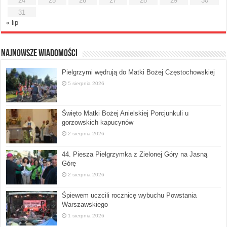
24
25
26
27
28
29
30
31
« lip
Najnowsze Wiadomości
Pielgrzymi wędrują do Matki Bożej Częstochowskiej
5 sierpnia 2026
Święto Matki Bożej Anielskiej Porcjunkuli u
gorzowskich kapucynów
2 sierpnia 2026
44. Piesza Pielgrzymka z Zielonej Góry na Jasną
Górę
2 sierpnia 2026
Śpiewem uczcili rocznicę wybuchu Powstania
Warszawskiego
1 sierpnia 2026