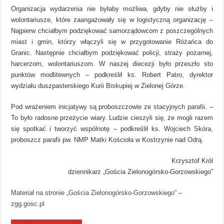
Organizacja wydarzenia nie byłaby możliwa, gdyby nie służby i
wolontariusze, które zaangażowały się w logistyczną organizację –
Najpierw chciałbym podziękować samorządowcom z poszczególnych
miast i gmin, którzy włączyli się w przygotowanie Różańca do
Granic. Następnie chciałbym podziękować policji, straży pożarnej,
harcerzom, wolontariuszom. W naszej diecezji było przeszło sto
punktów modlitewnych – podkreślił ks. Robert Patro, dyrektor
wydziału duszpasterskiego Kurii Biskupiej w Zielonej Górze.
Pod wrażeniem inicjatywy są proboszczowie ze stacyjnych parafii. –
To było radosne przeżycie wiary. Ludzie cieszyli się, że mogli razem
się spotkać i tworzyć wspólnotę – podkreślił ks. Wojciech Skóra,
proboszcz parafii pw. NMP Matki Kościoła w Kostrzynie nad Odrą.
Krzysztof Król
dziennikarz „Gościa Zielonogórsko-Gorzowskiego”
Materiał na stronie „Gościa Zielonogórsko-Gorzowskiego”
–
zgg.gosc.pl