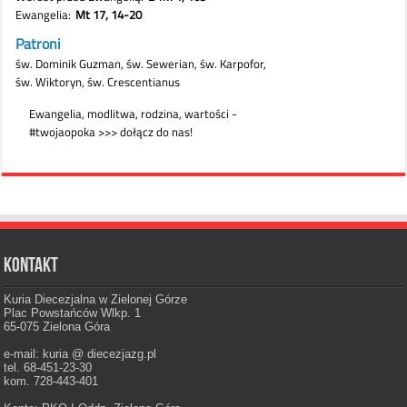
Kontakt
Kuria Diecezjalna w Zielonej Górze
Plac Powstańców Wlkp. 1
65-075 Zielona Góra
e-mail: kuria @ diecezjazg.pl
tel. 68-451-23-30
kom. 728-443-401