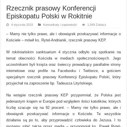
Rzecznik prasowy Konferencji
Episkopatu Polski w Rokitnie
4 stycznia 2019
Komunikaty i zapowiedzi
1,949 Zobacz
– Mamy nie tylko prawo, ale i obowiązek przekazywać informacje o
Kościele – mówił ks. Rytel-Andrianik, rzecznik prasowy KEP.
W rokitniańskim sanktuarium 4 stycznia odbyło się spotkanie na
temat obecności Kościoła w mediach społecznościowych. Jego
uczestnikami byli księża oraz świeccy prowadzący parafialne strony
internetowe oraz profile na Facebooku i Twitterze, a gościem
specjalnym rzecznik prasowy Konferencji Episkopatu Polski, który
przyjechał na zaproszenie bp. Tadeusza Lityńskiego.
Na wstępie rzecznik prasowy KEP przypomniał, że Polska jest
jedenastym krajem w Europie pod względem ilości katolików, których
liczbę szacuje się na 92 procent. – Mamy nie tylko prawo, ale i
obowiązek przekazywać informacje o Kościele. Te wszystkie
działania są po to, aby przyprowadzić człowieka do Jezusa. I to
możemy robić także przez media – przypomniał ks. Paweł Rytel-