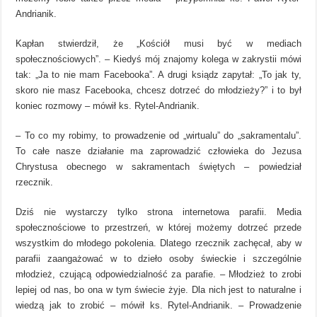
Andrianik.
Kapłan stwierdził, że „Kościół musi być w mediach
społecznościowych”. – Kiedyś mój znajomy kolega w zakrystii mówi
tak: „Ja to nie mam Facebooka”. A drugi ksiądz zapytał: „To jak ty,
skoro nie masz Facebooka, chcesz dotrzeć do młodzieży?” i to był
koniec rozmowy – mówił ks. Rytel-Andrianik.
– To co my robimy, to prowadzenie od „wirtualu” do „sakramentalu”.
To całe nasze działanie ma zaprowadzić człowieka do Jezusa
Chrystusa obecnego w sakramentach świętych – powiedział
rzecznik.
Dziś nie wystarczy tylko strona internetowa parafii. Media
społecznościowe to przestrzeń, w której możemy dotrzeć przede
wszystkim do młodego pokolenia. Dlatego rzecznik zachęcał, aby w
parafii zaangażować w to dzieło osoby świeckie i szczególnie
młodzież, czującą odpowiedzialność za parafie. – Młodzież to zrobi
lepiej od nas, bo ona w tym świecie żyje. Dla nich jest to naturalne i
wiedzą jak to zrobić – mówił ks. Rytel-Andrianik. – Prowadzenie