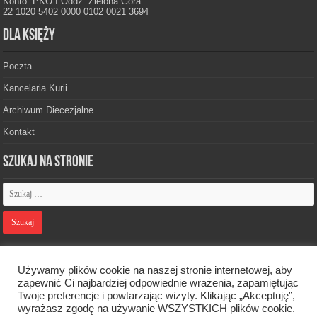
Konto: PKO I Oddz. Zielona Góra
22 1020 5402 0000 0102 0021 3694
Dla księży
Poczta
Kancelaria Kurii
Archiwum Diecezjalne
Kontakt
Szukaj na stronie
Polityka prywatności
Używamy plików cookie na naszej stronie internetowej, aby
zapewnić Ci najbardziej odpowiednie wrażenia, zapamiętując
Twoje preferencje i powtarzając wizyty. Klikając „Akceptuję”,
Designed by
Webdawid
wyrażasz zgodę na używanie WSZYSTKICH plików cookie.