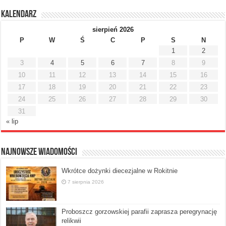
Kalendarz
sierpień 2026
P
W
Ś
C
P
S
N
1
2
3
4
5
6
7
8
9
10
11
12
13
14
15
16
17
18
19
20
21
22
23
24
25
26
27
28
29
30
31
« lip
Najnowsze Wiadomości
Wkrótce dożynki diecezjalne w Rokitnie
7 sierpnia 2026
Proboszcz gorzowskiej parafii zaprasza peregrynację
relikwii