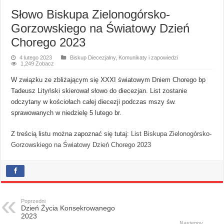
Słowo Biskupa Zielonogórsko-
Gorzowskiego na Światowy Dzień
Chorego 2023
4 lutego 2023
Biskup Diecezjalny
,
Komunikaty i zapowiedzi
1,249 Zobacz
W związku ze zbliżającym się XXXI światowym Dniem Chorego bp
Tadeusz Lityński skierował słowo do diecezjan. List zostanie
odczytany w kościołach całej diecezji podczas mszy św.
sprawowanych w niedzielę 5 lutego br.
Z treścią listu można zapoznać się tutaj:
List Biskupa Zielonogórsko-
Gorzowskiego na Światowy Dzień Chorego 2023
Poprzedni
Dzień Życia Konsekrowanego
2023
Następny