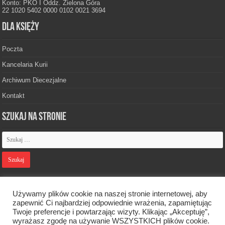
Konto: PKO I Oddz. Zielona Góra
22 1020 5402 0000 0102 0021 3694
Dla księży
Poczta
Kancelaria Kurii
Archiwum Diecezjalne
Kontakt
Szukaj na stronie
Polityka prywatności
Używamy plików cookie na naszej stronie internetowej, aby
zapewnić Ci najbardziej odpowiednie wrażenia, zapamiętując
Twoje preferencje i powtarzając wizyty. Klikając „Akceptuję”,
Designed by
Webdawid
wyrażasz zgodę na używanie WSZYSTKICH plików cookie.