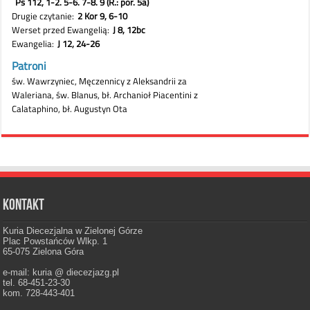
Kontakt
Kuria Diecezjalna w Zielonej Górze
Plac Powstańców Wlkp. 1
65-075 Zielona Góra
e-mail: kuria @ diecezjazg.pl
tel. 68-451-23-30
kom. 728-443-401