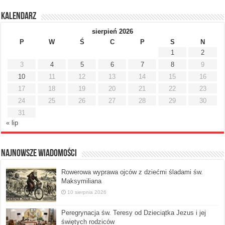
Kalendarz
sierpień 2026
P
W
Ś
C
P
S
N
1
2
3
4
5
6
7
8
9
10
11
12
13
14
15
16
17
18
19
20
21
22
23
24
25
26
27
28
29
30
31
« lip
Najnowsze Wiadomości
Rowerowa wyprawa ojców z dziećmi śladami św.
Maksymiliana
10 sierpnia 2026
Peregrynacja św. Teresy od Dzieciątka Jezus i jej
świętych rodziców