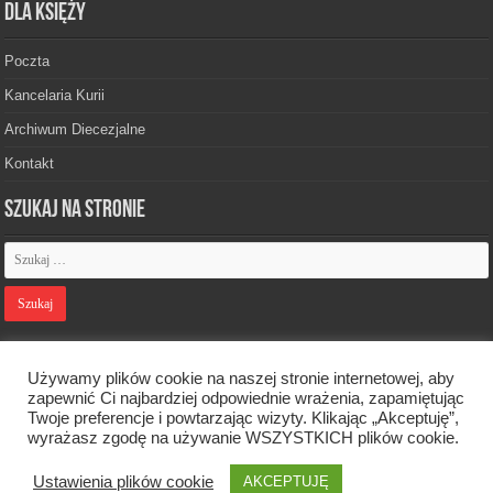
Dla księży
Poczta
Kancelaria Kurii
Archiwum Diecezjalne
Kontakt
Szukaj na stronie
Polityka prywatności
Używamy plików cookie na naszej stronie internetowej, aby
zapewnić Ci najbardziej odpowiednie wrażenia, zapamiętując
Twoje preferencje i powtarzając wizyty. Klikając „Akceptuję”,
Designed by
Webdawid
wyrażasz zgodę na używanie WSZYSTKICH plików cookie.
Ustawienia plików cookie
AKCEPTUJĘ
Oficjalna strona Diecezji Zielonogórsko-Gorzowskiej. © 2026. Wszelkie