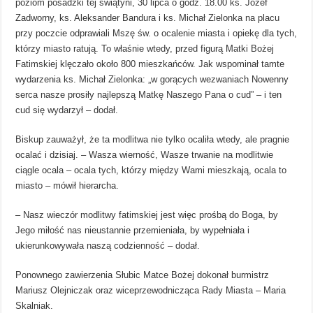
poziom posadzki tej świątyni, 30 lipca o godz. 18.00 ks. Józef
Zadworny, ks. Aleksander Bandura i ks. Michał Zielonka na placu
przy poczcie odprawiali Mszę św. o ocalenie miasta i opiekę dla tych,
którzy miasto ratują. To właśnie wtedy, przed figurą Matki Bożej
Fatimskiej klęczało około 800 mieszkańców. Jak wspominał tamte
wydarzenia ks. Michał Zielonka: „w gorących wezwaniach Nowenny
serca nasze prosiły najlepszą Matkę Naszego Pana o cud” – i ten
cud się wydarzył – dodał.
Biskup zauważył, że ta modlitwa nie tylko ocaliła wtedy, ale pragnie
ocalać i dzisiaj. – Wasza wierność, Wasze trwanie na modlitwie
ciągle ocala – ocala tych, którzy między Wami mieszkają, ocala to
miasto – mówił hierarcha.
– Nasz wieczór modlitwy fatimskiej jest więc prośbą do Boga, by
Jego miłość nas nieustannie przemieniała, by wypełniała i
ukierunkowywała naszą codzienność – dodał.
Ponownego zawierzenia Słubic Matce Bożej dokonał burmistrz
Mariusz Olejniczak oraz wiceprzewodnicząca Rady Miasta – Maria
Skalniak.