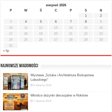
sierpień 2026
P
W
Ś
C
P
S
N
1
2
3
4
5
6
7
8
9
10
11
12
13
14
15
16
17
18
19
20
21
22
23
24
25
26
27
28
29
30
31
« lip
Najnowsze Wiadomości
Wystawa „Sztuka i Architektura Biskupstwa
Lubuskiego”
8 sierpnia 2026
Wkrótce dożynki diecezjalne w Rokitnie
7 sierpnia 2026