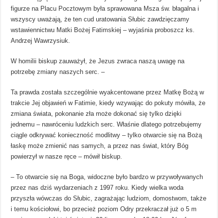
figurze na Placu Pocztowym była sprawowana Msza św. błagalna i
wszyscy uważają, że ten cud uratowania Słubic zawdzięczamy
wstawiennictwu Matki Bożej Fatimskiej – wyjaśnia proboszcz ks.
Andrzej Wawrzysiuk.
W homilii biskup zauważył, że Jezus zwraca naszą uwagę na
potrzebę zmiany naszych serc. –
Ta prawda została szczególnie wyakcentowane przez Matkę Bożą w
trakcie Jej objawień w Fatimie, kiedy wzywając do pokuty mówiła, że
zmiana świata, pokonanie zła może dokonać się tylko dzięki
jednemu – nawróceniu ludzkich serc. Właśnie dlatego potrzebujemy
ciągle odkrywać konieczność modlitwy – tylko otwarcie się na Bożą
łaskę może zmienić nas samych, a przez nas świat, który Bóg
powierzył w nasze ręce – mówił biskup.
– To otwarcie się na Boga, widoczne było bardzo w przywoływanych
przez nas dziś wydarzeniach z 1997 roku. Kiedy wielka woda
przyszła wówczas do Słubic, zagrażając ludziom, domostwom, także
i temu kościołowi, bo przecież poziom Odry przekraczał już o 5 m