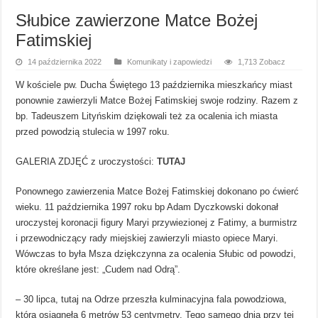
Słubice zawierzone Matce Bożej
Fatimskiej
14 października 2022
Komunikaty i zapowiedzi
1,713 Zobacz
W kościele pw. Ducha Świętego 13 października mieszkańcy miast
ponownie zawierzyli Matce Bożej Fatimskiej swoje rodziny. Razem z
bp. Tadeuszem Lityńskim dziękowali też za ocalenia ich miasta
przed powodzią stulecia w 1997 roku.
GALERIA ZDJĘĆ z uroczystości:
TUTAJ
Ponownego zawierzenia Matce Bożej Fatimskiej dokonano po ćwierć
wieku. 11 października 1997 roku bp Adam Dyczkowski dokonał
uroczystej koronacji figury Maryi przywiezionej z Fatimy, a burmistrz
i przewodniczący rady miejskiej zawierzyli miasto opiece Maryi.
Wówczas to była Msza dziękczynna za ocalenia Słubic od powodzi,
które określane jest: „Cudem nad Odrą”.
– 30 lipca, tutaj na Odrze przeszła kulminacyjna fala powodziowa,
która osiągnęła 6 metrów 53 centymetry. Tego samego dnia przy tej