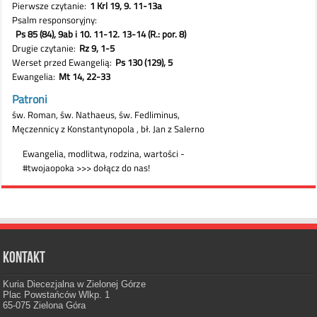
Kontakt
Kuria Diecezjalna w Zielonej Górze
Plac Powstańców Wlkp. 1
65-075 Zielona Góra