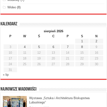
Wideo
(8)
Kalendarz
sierpień 2026
P
W
Ś
C
P
S
N
1
2
3
4
5
6
7
8
9
10
11
12
13
14
15
16
17
18
19
20
21
22
23
24
25
26
27
28
29
30
31
« lip
Najnowsze Wiadomości
Wystawa „Sztuka i Architektura Biskupstwa
Lubuskiego”