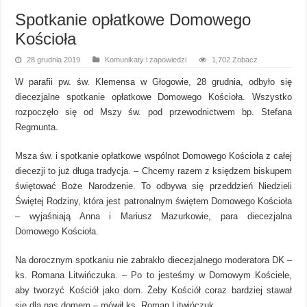
Spotkanie opłatkowe Domowego
Kościoła
28 grudnia 2019
Komunikaty i zapowiedzi
1,702 Zobacz
W parafii pw. św. Klemensa w Głogowie, 28 grudnia, odbyło się
diecezjalne spotkanie opłatkowe Domowego Kościoła. Wszystko
rozpoczęło się od Mszy św. pod przewodnictwem bp. Stefana
Regmunta.
Msza św. i spotkanie opłatkowe wspólnot Domowego Kościoła z całej
diecezji to już długa tradycja. – Chcemy razem z księdzem biskupem
świętować Boże Narodzenie. To odbywa się przeddzień Niedzieli
Świętej Rodziny, która jest patronalnym świętem Domowego Kościoła
– wyjaśniają Anna i Mariusz Mazurkowie, para diecezjalna
Domowego Kościoła.
Na dorocznym spotkaniu nie zabrakło diecezjalnego moderatora DK –
ks. Romana Litwińczuka. – Po to jesteśmy w Domowym Kościele,
aby tworzyć Kościół jako dom. Żeby Kościół coraz bardziej stawał
się dla nas domem – mówił ks. Roman Litwińczuk.