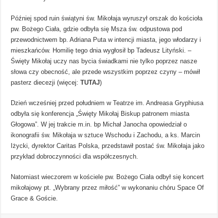
Później spod ruin świątyni św. Mikołaja wyruszył orszak do kościoła
pw. Bożego Ciała, gdzie odbyła się Msza św. odpustowa pod
przewodnictwem bp. Adriana Puta w intencji miasta, jego włodarzy i
mieszkańców. Homilię tego dnia wygłosił bp Tadeusz Lityński. –
Święty Mikołaj uczy nas bycia świadkami nie tylko poprzez nasze
słowa czy obecność, ale przede wszystkim poprzez czyny – mówił
pasterz diecezji (więcej:
TUTAJ
)
Dzień wcześniej przed południem w Teatrze im. Andreasa Gryphiusa
odbyła się konferencja „Święty Mikołaj Biskup patronem miasta
Głogowa”. W jej trakcie m.in. bp Michał Janocha opowiedział o
ikonografii św. Mikołaja w sztuce Wschodu i Zachodu, a ks. Marcin
Iżycki, dyrektor Caritas Polska, przedstawił postać św. Mikołaja jako
przykład dobroczynności dla współczesnych.
Natomiast wieczorem w kościele pw. Bożego Ciała odbył się koncert
mikołajowy pt. „Wybrany przez miłość” w wykonaniu chóru Space Of
Grace & Goście.