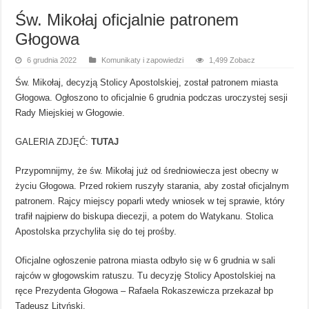
Św. Mikołaj oficjalnie patronem
Głogowa
6 grudnia 2022
Komunikaty i zapowiedzi
1,499 Zobacz
Św. Mikołaj, decyzją Stolicy Apostolskiej, został patronem miasta
Głogowa. Ogłoszono to oficjalnie 6 grudnia podczas uroczystej sesji
Rady Miejskiej w Głogowie.
GALERIA ZDJĘĆ:
TUTAJ
Przypomnijmy, że św. Mikołaj już od średniowiecza jest obecny w
życiu Głogowa. Przed rokiem ruszyły starania, aby został oficjalnym
patronem. Rajcy miejscy poparli wtedy wniosek w tej sprawie, który
trafił najpierw do biskupa diecezji, a potem do Watykanu. Stolica
Apostolska przychyliła się do tej prośby.
Oficjalne ogłoszenie patrona miasta odbyło się w 6 grudnia w sali
rajców w głogowskim ratuszu. Tu decyzję Stolicy Apostolskiej na
ręce Prezydenta Głogowa – Rafaela Rokaszewicza przekazał bp
Tadeusz Lityński.