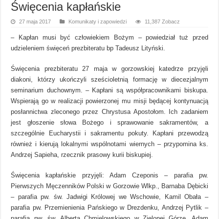
Święcenia kapłańskie
27 maja 2017
Komunikaty i zapowiedzi
11,387 Zobacz
– Kapłan musi być człowiekiem Bożym – powiedział tuż przed
udzieleniem święceń prezbiteratu bp Tadeusz Lityński.
Święcenia prezbiteratu 27 maja w gorzowskiej katedrze przyjęli
diakoni, którzy ukończyli sześcioletnią formację w diecezjalnym
seminarium duchownym. – Kapłani są współpracownikami biskupa.
Wspierają go w realizacji powierzonej mu misji będącej kontynuacją
posłannictwa zleconego przez Chrystusa Apostołom. Ich zadaniem
jest głoszenie słowa Bożego i sprawowanie sakramentów, a
szczególnie Eucharystii i sakramentu pokuty. Kapłani przewodzą
również i kierują lokalnymi wspólnotami wiernych – przypomina ks.
Andrzej Sapieha, rzecznik prasowy kurii biskupiej.
Święcenia kapłańskie przyjęli: Adam Czeponis – parafia pw.
Pierwszych Męczenników Polski w Gorzowie Wlkp., Barnaba Dębicki
– parafia pw. św. Jadwigi Królowej we Wschowie, Kamil Obała –
parafia pw. Przemienienia Pańskiego w Drezdenku, Andrzej Pytlik –
parafia pw. św. Alberta Chmielowskiego w Zielonej Górze, Adam