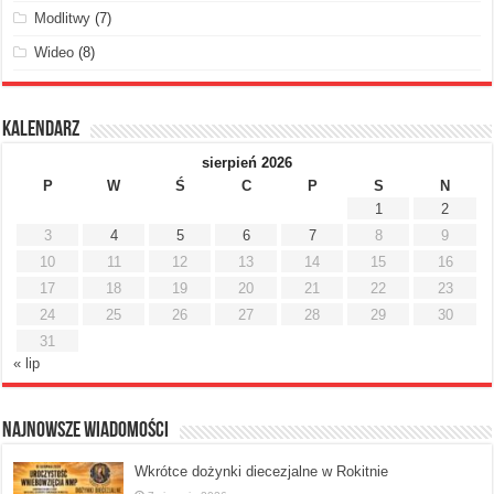
Modlitwy
(7)
Wideo
(8)
Kalendarz
sierpień 2026
P
W
Ś
C
P
S
N
1
2
3
4
5
6
7
8
9
10
11
12
13
14
15
16
17
18
19
20
21
22
23
24
25
26
27
28
29
30
31
« lip
Najnowsze Wiadomości
Wkrótce dożynki diecezjalne w Rokitnie