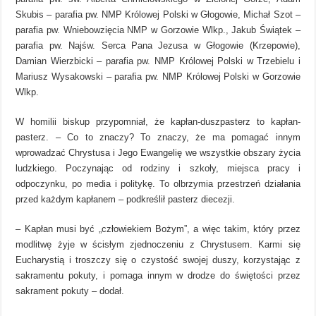
Skubis – parafia pw. NMP Królowej Polski w Głogowie, Michał Szot –
parafia pw. Wniebowzięcia NMP w Gorzowie Wlkp., Jakub Świątek –
parafia pw. Najśw. Serca Pana Jezusa w Głogowie (Krzepowie),
Damian Wierzbicki – parafia pw. NMP Królowej Polski w Trzebielu i
Mariusz Wysakowski – parafia pw. NMP Królowej Polski w Gorzowie
Wlkp.
W homilii biskup przypomniał, że kapłan-duszpasterz to kapłan-
pasterz. – Co to znaczy? To znaczy, że ma pomagać innym
wprowadzać Chrystusa i Jego Ewangelię we wszystkie obszary życia
ludzkiego. Poczynając od rodziny i szkoły, miejsca pracy i
odpoczynku, po media i politykę. To olbrzymia przestrzeń działania
przed każdym kapłanem – podkreślił pasterz diecezji.
– Kapłan musi być „człowiekiem Bożym”, a więc takim, który przez
modlitwę żyje w ścisłym zjednoczeniu z Chrystusem. Karmi się
Eucharystią i troszczy się o czystość swojej duszy, korzystając z
sakramentu pokuty, i pomaga innym w drodze do świętości przez
sakrament pokuty – dodał.