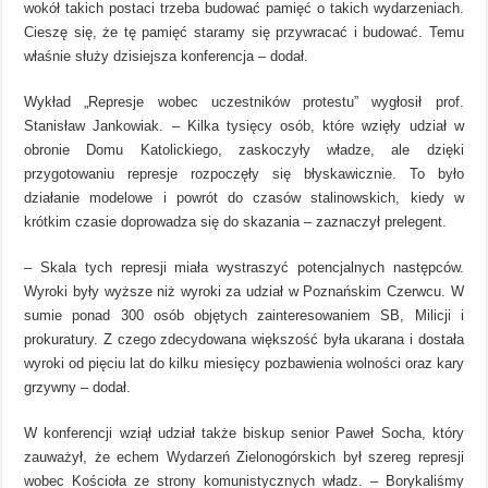
wokół takich postaci trzeba budować pamięć o takich wydarzeniach.
Cieszę się, że tę pamięć staramy się przywracać i budować. Temu
właśnie służy dzisiejsza konferencja – dodał.
Wykład „Represje wobec uczestników protestu” wygłosił prof.
Stanisław Jankowiak. – Kilka tysięcy osób, które wzięły udział w
obronie Domu Katolickiego, zaskoczyły władze, ale dzięki
przygotowaniu represje rozpoczęły się błyskawicznie. To było
działanie modelowe i powrót do czasów stalinowskich, kiedy w
krótkim czasie doprowadza się do skazania – zaznaczył prelegent.
– Skala tych represji miała wystraszyć potencjalnych następców.
Wyroki były wyższe niż wyroki za udział w Poznańskim Czerwcu. W
sumie ponad 300 osób objętych zainteresowaniem SB, Milicji i
prokuratury. Z czego zdecydowana większość była ukarana i dostała
wyroki od pięciu lat do kilku miesięcy pozbawienia wolności oraz kary
grzywny – dodał.
W konferencji wziął udział także biskup senior Paweł Socha, który
zauważył, że echem Wydarzeń Zielonogórskich był szereg represji
wobec Kościoła ze strony komunistycznych władz. – Borykaliśmy