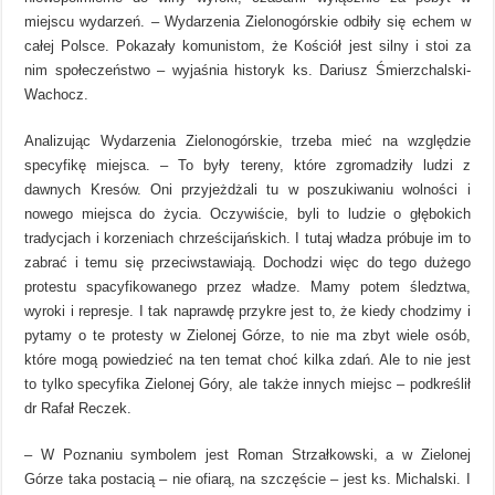
miejscu wydarzeń. – Wydarzenia Zielonogórskie odbiły się echem w
całej Polsce. Pokazały komunistom, że Kościół jest silny i stoi za
nim społeczeństwo – wyjaśnia historyk ks. Dariusz Śmierzchalski-
Wachocz.
Analizując Wydarzenia Zielonogórskie, trzeba mieć na względzie
specyfikę miejsca. – To były tereny, które zgromadziły ludzi z
dawnych Kresów. Oni przyjeżdżali tu w poszukiwaniu wolności i
nowego miejsca do życia. Oczywiście, byli to ludzie o głębokich
tradycjach i korzeniach chrześcijańskich. I tutaj władza próbuje im to
zabrać i temu się przeciwstawiają. Dochodzi więc do tego dużego
protestu spacyfikowanego przez władze. Mamy potem śledztwa,
wyroki i represje. I tak naprawdę przykre jest to, że kiedy chodzimy i
pytamy o te protesty w Zielonej Górze, to nie ma zbyt wiele osób,
które mogą powiedzieć na ten temat choć kilka zdań. Ale to nie jest
to tylko specyfika Zielonej Góry, ale także innych miejsc – podkreślił
dr Rafał Reczek.
– W Poznaniu symbolem jest Roman Strzałkowski, a w Zielonej
Górze taka postacią – nie ofiarą, na szczęście – jest ks. Michalski. I