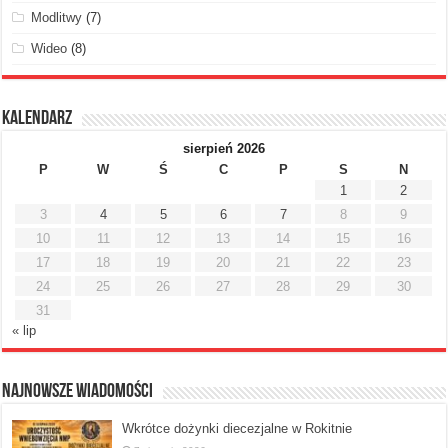
Modlitwy
(7)
Wideo
(8)
Kalendarz
sierpień 2026
P
W
Ś
C
P
S
N
1
2
3
4
5
6
7
8
9
10
11
12
13
14
15
16
17
18
19
20
21
22
23
24
25
26
27
28
29
30
31
« lip
Najnowsze Wiadomości
Wkrótce dożynki diecezjalne w Rokitnie