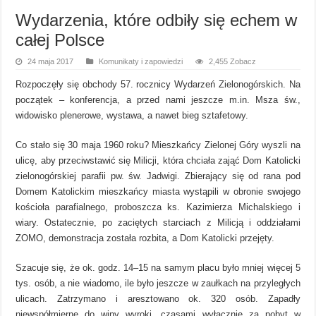
Wydarzenia, które odbiły się echem w
całej Polsce
24 maja 2017
Komunikaty i zapowiedzi
2,455 Zobacz
Rozpoczęły się obchody 57. rocznicy Wydarzeń Zielonogórskich. Na
początek – konferencja, a przed nami jeszcze m.in. Msza św.,
widowisko plenerowe, wystawa, a nawet bieg sztafetowy.
Co stało się 30 maja 1960 roku? Mieszkańcy Zielonej Góry wyszli na
ulicę, aby przeciwstawić się Milicji, która chciała zająć Dom Katolicki
zielonogórskiej parafii pw. św. Jadwigi. Zbierający się od rana pod
Domem Katolickim mieszkańcy miasta wystąpili w obronie swojego
kościoła parafialnego, proboszcza ks. Kazimierza Michalskiego i
wiary. Ostatecznie, po zaciętych starciach z Milicją i oddziałami
ZOMO, demonstracja została rozbita, a Dom Katolicki przejęty.
Szacuje się, że ok. godz. 14–15 na samym placu było mniej więcej 5
tys. osób, a nie wiadomo, ile było jeszcze w zaułkach na przyległych
ulicach. Zatrzymano i aresztowano ok. 320 osób. Zapadły
niewspółmierne do winy wyroki, czasami wyłącznie za pobyt w