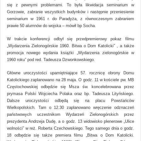
się z pewnymi problemami. To była likwidacja seminarium w
Gorzowie, zabranie wszystkich budynków i następnie przeniesienie
seminarium w 1961 r. do Paradyża, z równoczesnym zabraniem
prawie 50 alumnów do wojska – mówił bp Socha.
W trakcie konferencji odbył się przedpremierowy pokaz filmu
„Wydarzenia Zielonogórskie 1960. Bitwa o Dom Katolicki” , a także
promocja nowego wydania książki „Wydarzenia zielonogórskie w
1960 roku” pod red. Tadeusza Dzwonkowskiego.
Główne uroczystości upamiętniające 57. rocznicę obrony Domu
Katolickiego zaplanowano na 28 maja. O godz. 11 w kościele pw. MB
Częstochowskiej odbędzie się Msza św. koncelebrowana przez
prymasa Polski Wojciecha Polaka oraz bp. Tadeusza Lityńskiego.
Dalsze uroczystości odbędą się na placu Powstańców
Wielkopolskich. Tam o 12.30 zaplanowano wręczenie odznaczeń
państwowych uczestnikom Wydarzeń Zielonogórskich przez
prezydenta Andrzeja Dudę, a o godz. 13 widowisko plenerowe „Ulice
wolności” w reż. Roberta Czechowskiego. Tego samego dnia o godz.
18 odbędzie się także premiera filmu „Bitwa o Dom Katolicki.