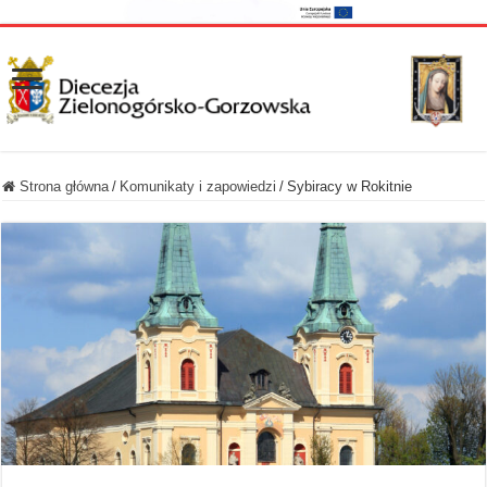
Strona główna
/
Komunikaty i zapowiedzi
/
Sybiracy w Rokitnie