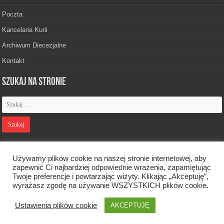
Poczta
Kancelaria Kurii
Archiwum Diecezjalne
Kontakt
Szukaj na stronie
Polityka prywatności
Używamy plików cookie na naszej stronie internetowej, aby
zapewnić Ci najbardziej odpowiednie wrażenia, zapamiętując
Twoje preferencje i powtarzając wizyty. Klikając „Akceptuję”,
Designed by
Webdawid
wyrażasz zgodę na używanie WSZYSTKICH plików cookie.
Ustawienia plików cookie
AKCEPTUJĘ
Oficjalna strona Diecezji Zielonogórsko-Gorzowskiej. © 2026. Wszelkie
prawa zastrzeżone.