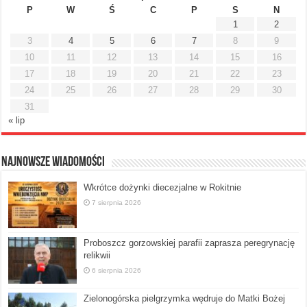
P
W
Ś
C
P
S
N
1
2
3
4
5
6
7
8
9
10
11
12
13
14
15
16
17
18
19
20
21
22
23
24
25
26
27
28
29
30
31
« lip
Najnowsze Wiadomości
Wkrótce dożynki diecezjalne w Rokitnie
7 sierpnia 2026
Proboszcz gorzowskiej parafii zaprasza peregrynację
relikwii
6 sierpnia 2026
Zielonogórska pielgrzymka wędruje do Matki Bożej