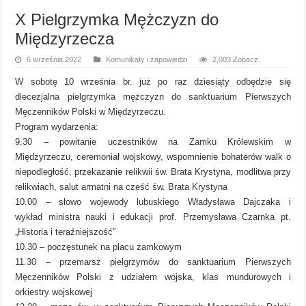
X Pielgrzymka Mężczyzn do
Międzyrzecza
6 września 2022
Komunikaty i zapowiedzi
2,003 Zobacz
W sobotę 10 września br. już po raz dziesiąty odbędzie się
diecezjalna pielgrzymka mężczyzn do sanktuarium Pierwszych
Męczenników Polski w Międzyrzeczu.
Program wydarzenia:
9.30 – powitanie uczestników na Zamku Królewskim w
Międzyrzeczu, ceremoniał wojskowy, wspomnienie bohaterów walk o
niepodległość, przekazanie relikwii św. Brata Krystyna, modlitwa przy
relikwiach, salut armatni na cześć św. Brata Krystyna
10.00 – słowo wojewody lubuskiego Władysława Dajczaka i
wykład ministra nauki i edukacji prof. Przemysława Czarnka pt.
„Historia i teraźniejszość”
10.30 – poczęstunek na placu zamkowym
11.30 – przemarsz pielgrzymów do sanktuarium Pierwszych
Męczenników Polski z udziałem wojska, klas mundurowych i
orkiestry wojskowej