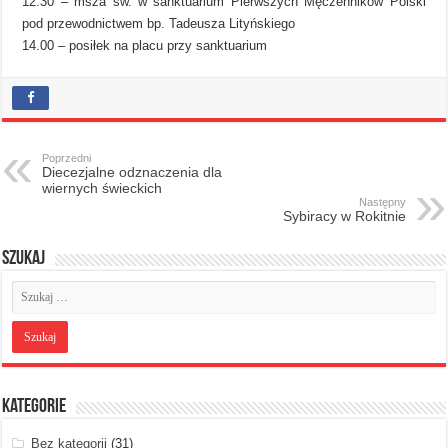
12.30 – msza św. w sanktuarium Pierwszych Męczenników Polski
pod przewodnictwem bp. Tadeusza Lityńskiego
14.00 – posiłek na placu przy sanktuarium
Poprzedni
Diecezjalne odznaczenia dla
wiernych świeckich
Następny
Sybiracy w Rokitnie
Szukaj
Kategorie
Bez kategorii
(31)