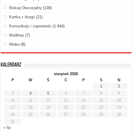
Biskup Diecezjalny
(139)
Kartka z liturgii
(21)
Komunikaty i zapowiedzi
(1 844)
Modlitwy
(7)
Wideo
(8)
Kalendarz
sierpień 2026
P
W
Ś
C
P
S
N
1
2
3
4
5
6
7
8
9
10
11
12
13
14
15
16
17
18
19
20
21
22
23
24
25
26
27
28
29
30
31
« lip