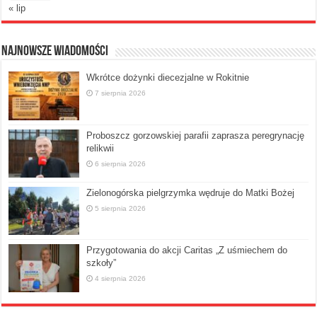
« lip
Najnowsze Wiadomości
Wkrótce dożynki diecezjalne w Rokitnie
7 sierpnia 2026
Proboszcz gorzowskiej parafii zaprasza peregrynację
relikwii
6 sierpnia 2026
Zielonogórska pielgrzymka wędruje do Matki Bożej
5 sierpnia 2026
Przygotowania do akcji Caritas „Z uśmiechem do
szkoły”
4 sierpnia 2026