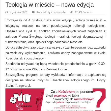
Teologia w mieście – nowa edycja
2 grudnia 2021
Komunikaty i zapowiedzi
2,143 Zobacz
Począwszy od 4 grudnia rusza nowa edycja „Teologii w mieście” –
inicjatywy mającej na celu popularyzację refleksji teologicznej.
Obejmie ona cykl 10 spotkań zogniskowanych wokół zagadnień z
zakresu Pisma Świętego, teologii moralnej, teologii dogmatycznej i
fundamentalnej oraz społecznego nauczania Kościoła.
Do uczestnictwa zaproszeni są wszyscy zainteresowani bez względu
na wiek czy wykształcenie, zarówno osoby zaangażowane w życie
Kościoła jak i poszukujący.
Spotkania odbywać się będą w sobotnie przedpołudnia w godz. 9.30-
12.50 w Gorzowie Wlkp. i w Zielonej Górze.
Szczegółowy program, tematy wykładów i informacje o zapisach są
dostępne na stronie Instytutu Filozoficzno-Teologicznego im. Edyty
Stein:
ift.zgora.pl
.