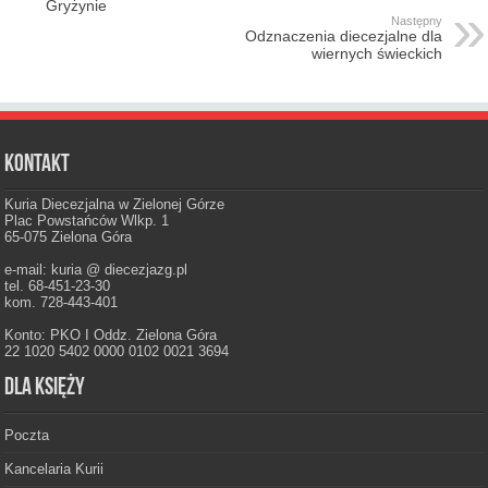
Gryżynie
Następny
Odznaczenia diecezjalne dla
wiernych świeckich
Kontakt
Kuria Diecezjalna w Zielonej Górze
Plac Powstańców Wlkp. 1
65-075 Zielona Góra
e-mail: kuria @ diecezjazg.pl
tel. 68-451-23-30
kom. 728-443-401
Konto: PKO I Oddz. Zielona Góra
22 1020 5402 0000 0102 0021 3694
Dla księży
Poczta
Kancelaria Kurii