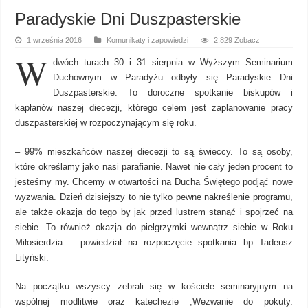
Paradyskie Dni Duszpasterskie
1 września 2016
Komunikaty i zapowiedzi
2,829 Zobacz
W
dwóch turach 30 i 31 sierpnia w Wyższym Seminarium
Duchownym w Paradyżu odbyły się Paradyskie Dni
Duszpasterskie. To doroczne spotkanie biskupów i
kapłanów naszej diecezji, którego celem jest zaplanowanie pracy
duszpasterskiej w rozpoczynającym się roku.
– 99% mieszkańców naszej diecezji to są świeccy. To są osoby,
które określamy jako nasi parafianie. Nawet nie cały jeden procent to
jesteśmy my. Chcemy w otwartości na Ducha Świętego podjąć nowe
wyzwania. Dzień dzisiejszy to nie tylko pewne nakreślenie programu,
ale także okazja do tego by jak przed lustrem stanąć i spojrzeć na
siebie. To również okazja do pielgrzymki wewnątrz siebie w Roku
Miłosierdzia – powiedział na rozpoczęcie spotkania bp Tadeusz
Lityński.
Na początku wszyscy zebrali się w kościele seminaryjnym na
wspólnej modlitwie oraz katechezie „Wezwanie do pokuty.