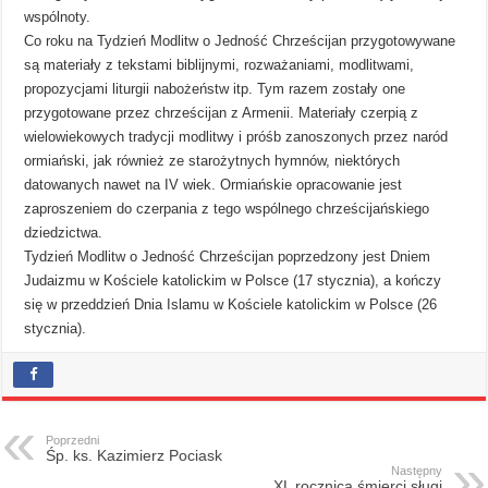
wspólnoty.
Co roku na Tydzień Modlitw o Jedność Chrześcijan przygotowywane
są materiały z tekstami biblijnymi, rozważaniami, modlitwami,
propozycjami liturgii nabożeństw itp. Tym razem zostały one
przygotowane przez chrześcijan z Armenii. Materiały czerpią z
wielowiekowych tradycji modlitwy i próśb zanoszonych przez naród
ormiański, jak również ze starożytnych hymnów, niektórych
datowanych nawet na IV wiek. Ormiańskie opracowanie jest
zaproszeniem do czerpania z tego wspólnego chrześcijańskiego
dziedzictwa.
Tydzień Modlitw o Jedność Chrześcijan poprzedzony jest Dniem
Judaizmu w Kościele katolickim w Polsce (17 stycznia), a kończy
się w przeddzień Dnia Islamu w Kościele katolickim w Polsce (26
stycznia).
Poprzedni
Śp. ks. Kazimierz Pociask
Następny
XL rocznica śmierci sługi