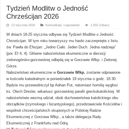
Tydzień Modlitw o Jedność
Chrześcijan 2026
13 stycznia 2026
Komunikaty i zapowiedzi
1,932 Zobacz
W dniach 18-25 stycznia odbywa się Tydzień Modlitw o Jedność
Chrześcijan. W tym roku towarzyszy mu hasło zaczerpnięte z listu
św. Pawła do Efezjan: „Jedno Ciało. Jeden Duch. Jedna nadzieja”
(por. Ef 4, 4). Główne nabożeństwa ekumeniczne w diecezji
zielonogórsko-gorzowskiej odbędą się w Gorzowie Wlkp. i Zielonej
Górze.
Nabożeństwo ekumeniczne w
Gorzowie Wlkp.
zostanie odprawione
w kościele katedralnym w poniedziałek 19 stycznia o godz. 18.30.
Będzie mu przewodniczył bp Adrian Put, natomiast homilię wygłosi
ks. Olech Dresler, wikariusz gorzowskiej parafii greckokatolickiej. W
nabożeństwie wezmą udział, obok duchowieństwa katolickiego obu
obrządków (rzymskiego i bizantyjskiego), przedstawiciele Kościołów i
wspólnot chrześcijańskich skupionych w Polskiej Radzie
Ekumenicznej z Gorzowa Wlkp., a także delegacja Rady
Ekumenicznej z Frankfurtu nad Odrą.