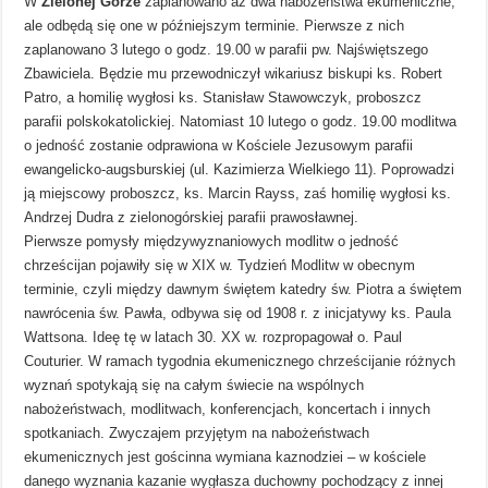
W
Zielonej Górze
zaplanowano aż dwa nabożeństwa ekumeniczne,
ale odbędą się one w późniejszym terminie. Pierwsze z nich
zaplanowano 3 lutego o godz. 19.00 w parafii pw. Najświętszego
Zbawiciela. Będzie mu przewodniczył wikariusz biskupi ks. Robert
Patro, a homilię wygłosi ks. Stanisław Stawowczyk, proboszcz
parafii polskokatolickiej. Natomiast 10 lutego o godz. 19.00 modlitwa
o jedność zostanie odprawiona w Kościele Jezusowym parafii
ewangelicko-augsburskiej (ul. Kazimierza Wielkiego 11). Poprowadzi
ją miejscowy proboszcz, ks. Marcin Rayss, zaś homilię wygłosi ks.
Andrzej Dudra z zielonogórskiej parafii prawosławnej.
Pierwsze pomysły międzywyznaniowych modlitw o jedność
chrześcijan pojawiły się w XIX w. Tydzień Modlitw w obecnym
terminie, czyli między dawnym świętem katedry św. Piotra a świętem
nawrócenia św. Pawła, odbywa się od 1908 r. z inicjatywy ks. Paula
Wattsona. Ideę tę w latach 30. XX w. rozpropagował o. Paul
Couturier. W ramach tygodnia ekumenicznego chrześcijanie różnych
wyznań spotykają się na całym świecie na wspólnych
nabożeństwach, modlitwach, konferencjach, koncertach i innych
spotkaniach. Zwyczajem przyjętym na nabożeństwach
ekumenicznych jest gościnna wymiana kaznodziei – w kościele
danego wyznania kazanie wygłasza duchowny pochodzący z innej