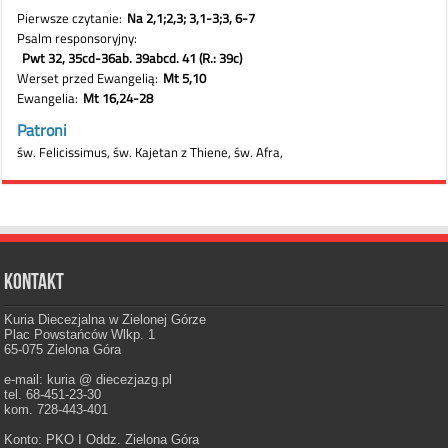
Kontakt
Kuria Diecezjalna w Zielonej Górze
Plac Powstańców Wlkp. 1
65-075 Zielona Góra
e-mail: kuria @ diecezjazg.pl
tel. 68-451-23-30
kom. 728-443-401
Konto: PKO I Oddz. Zielona Góra