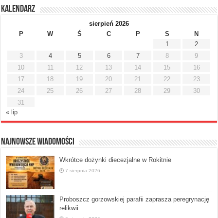
Kalendarz
sierpień 2026
P
W
Ś
C
P
S
N
1
2
3
4
5
6
7
8
9
10
11
12
13
14
15
16
17
18
19
20
21
22
23
24
25
26
27
28
29
30
31
« lip
Najnowsze Wiadomości
Wkrótce dożynki diecezjalne w Rokitnie
7 sierpnia 2026
Proboszcz gorzowskiej parafii zaprasza peregrynację
relikwii